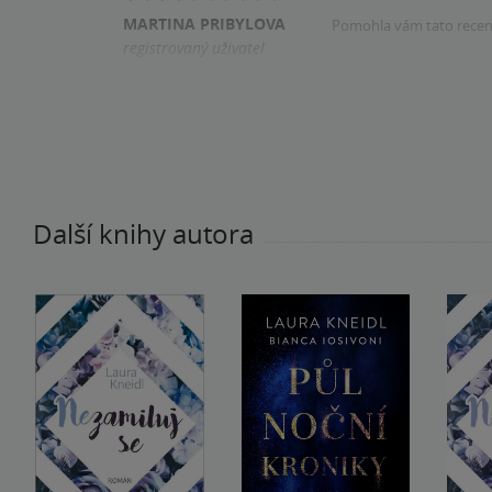
MARTINA PRIBYLOVA
Pomohla vám tato rece
registrovaný uživatel
Zakoupil produkt
Další knihy autora