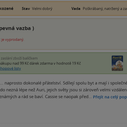
kozené
Stav
Velmi dobrý
Vada
Poškrábaný, natržený a za
pevná vazba
)
 je vyprodaný.
i zaslání zboží balíčkem
nákupu nad 99 Kč
dárek zdarma
v hodnotě 19 Kč
shopové listy
… naprosto dokonalé přátelství. Sdílejí spolu byt a mají i společné 
nikdo nezná lépe než Auri, jejich světy jsou si zároveň velmi vzdál
známých a rád se baví. Cassie se naopak před…
Přejít na celý pop