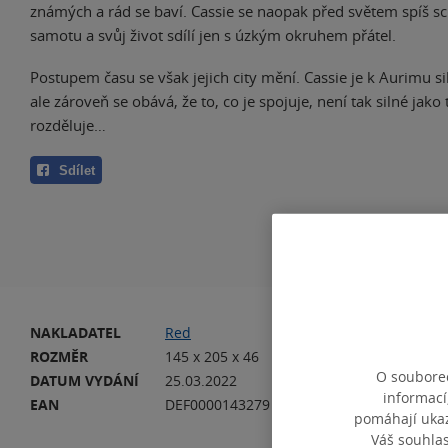
známých a rád se baví. Cassie se naopak před světem spíš s
samotu a svůj život sdílí jen s úzkým okruhem přátel.
Postupem času se však jejich city mění. Cassie je k Aurimu s
ale zároveň se obává, že to, co je spojuje, není tak silné jako t
rozděluje…
Sdílet
NAKLADATEL
Red
VA
ROZMĚR
145 x 205 x 46
HM
O souborec
DATUM VYDÁNÍ
25.03.2022
JA
informací
EAN
DEF0000143279
pomáhají ukazo
Váš souhla