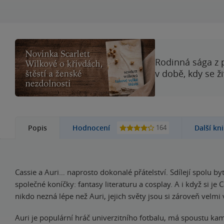
Rodinná sága z 
v době, kdy se ž
164
Popis
Hodnocení
Další kn
Cassie a Auri… naprosto dokonalé přátelství. Sdílejí spolu byt
společné koníčky: fantasy literaturu a cosplay. A i když si je Cas
nikdo nezná lépe než Auri, jejich světy jsou si zároveň velmi
Auri je populární hráč univerzitního fotbalu, má spoustu ka