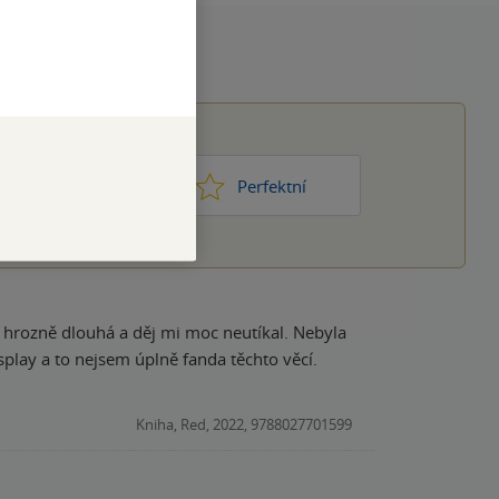
1
2
3
4
5
ic moc
Perfektní
a hrozně dlouhá a děj mi moc neutíkal. Nebyla
play a to nejsem úplně fanda těchto věcí.
Kniha, Red, 2022, 9788027701599