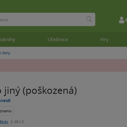
ioknihy
Učebnice
Hry
o ženy
 jiný (poškozená)
neidl
seznamu
ěkdo
2. díl z 3