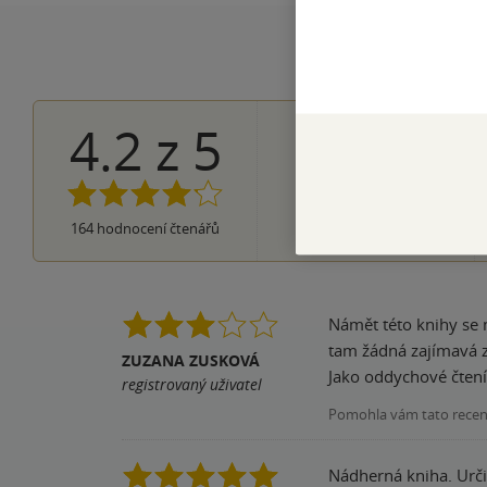
4.2
z
5
77×
5 hvězdiče
50×
4 hvězdičky
28×
3 hvězdičky
6×
2 hvězdičky
3×
164
hodnocení čtenářů
1 hvezdička
Námět této knihy se 
tam žádná zajímavá z
ZUZANA ZUSKOVÁ
Jako oddychové čtení t
registrovaný uživatel
Pomohla vám tato rece
Nádherná kniha. Určit