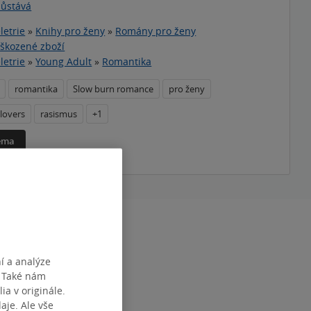
zůstává
letrie
»
Knihy pro ženy
»
Romány pro ženy
škozené zboží
letrie
»
Young Adult
»
Romantika
romantika
Slow burn romance
pro ženy
 lovers
rasismus
+1
téma
RAN
384
1
í a analýze
DEF0000143279
. Také nám
ia v originále.
je. Ale vše