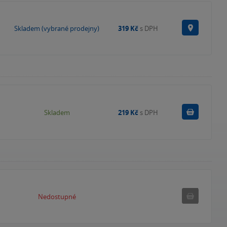
Na prode
Skladem (vybrané prodejny)
319 Kč
s DPH
Do košík
Skladem
219 Kč
s DPH
Nedostupné
Nedostupné