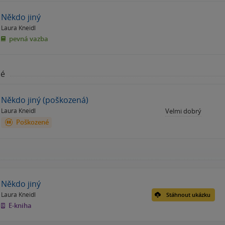
Někdo jiný
Laura Kneidl
pevná vazba
né
Někdo jiný (poškozená)
Laura Kneidl
Velmi dobrý
Poškozené
Někdo jiný
Laura Kneidl
Stáhnout ukázku
E-kniha