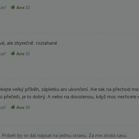
nze?
Ano
32
érie nejslabší. Čtivé, ale zbytečně. roztahané
nze?
Ano
32
ejte velký příběh, zápletku ani ukončení. Ale tak na přechod mezi
 si přečetli, je to dobrý. A nebo na dovolenou, když moc nechcete
nze?
Ano
30
 Pribeh by se dal napsat na jednu stranu. Za me ztrata casu.