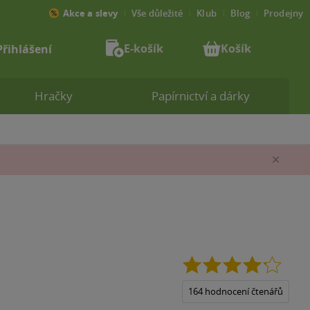
Akce a slevy
Vše důležité
Klub
Blog
Prodejny
E-košík
Košík
Přihlášení
Hračky
Papírnictví a dárky
Zav
4.2
z
5
164 hodnocení čtenářů
hvězdi