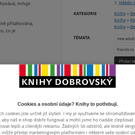
3.
Někdo 
chovává, miluje
KATEGORIE
Knihy
»
Be
Knihy
»
Po
ilně přitahována,
Knihy
»
Be
o, co je
TÉMATA
new adult
friends to
Přidat 
ZBA
pevná vazba
POČET ST
Cookies a osobní údaje? Knihy to potřebují.
OTNOST
538 g
VYDÁNÍ
h cookies jste určitě již slyšeli. I my je využíváme ke shromažďován
ZYK
čeština
ISBN
, aby náš e-shop dobře fungoval a mohli jsme ho nadále zlepšovat
vat lepší a cílenější reklamu. Žádných 50 odstínů, ale klidně Vergil
s může předat marketingovým platformám i některé vaše osobní úda