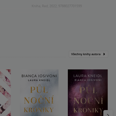
Kniha, Red, 2022, 9788027701599
Všechny knihy autora
Následu