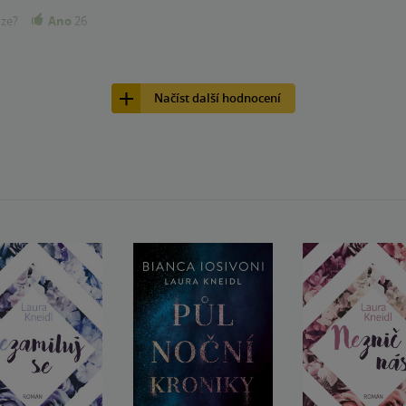
nze?
Ano
26
Načíst další hodnocení