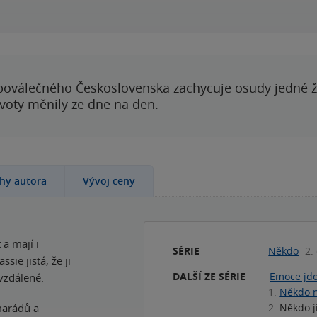
poválečného Československa zachycuje osudy jedné 
ivoty měnily ze dne na den.
ihy autora
Vývoj ceny
 a mají i
SÉRIE
Někdo
2.
sie jistá, že ji
DALŠÍ ZE SÉRIE
Emoce jd
 vzdálené.
1.
Někdo 
marádů a
2.
Někdo j