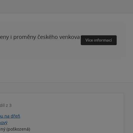
ženy i proměny českého venkova
Více informací
 díl z 3
ou na dřeň
nový
iný (poškozená)