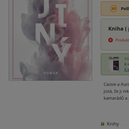
Poš
Kniha (
Produkt
Př
K 
E-
Cassie a Auri
jistá, že ji 
kamarádů a 
Knihy