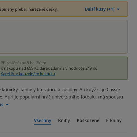
Další kusy (+1)
špiněný přebal, naražené desky.
Při zaslání zboží balíčkem
K nákupu nad 699 Kč
dárek zdarma
v hodnotě 249 Kč
Karel IV. v kouzelném kukátku
koníčky: fantasy literaturu a cosplay. A i když si je Cassie
ené. Auri je populární hráč univerzitního fotbalu, má spoustu
is
Všechny
Knihy
Poškozené
E-knihy