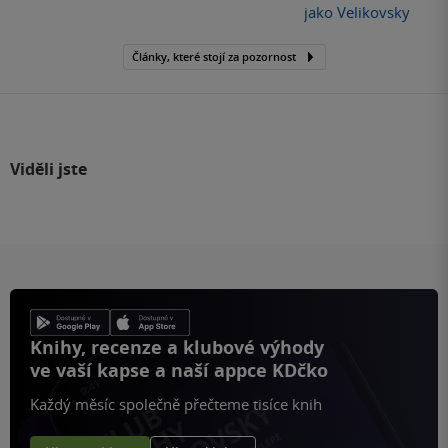
jako Velikovsky
Články, které stojí za pozornost
Viděli jste
Knihy, recenze a klubové výhody
ve vaší kapse a naší appce KDčko
Každý měsíc společně přečteme tisíce knih