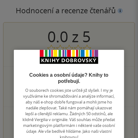
Hodnocení a recenze čtenářů
0.0
z
5
0
hodnocení čtenářů
0×
Cookies a osobní údaje? Knihy to
5 hvězdiček
0×
potřebují.
4 hvězdičky
0×
3 hvězdičky
O souborech cookies jste určitě již slyšeli. I my je
0×
2 hvězdičky
využíváme ke shromažďování a analýze informací,
0×
1 hvezdička
aby náš e-shop dobře fungoval a mohli jsme ho
nadále zlepšovat. Také nám pomáhají ukazovat
lepší a cílenější reklamu. Žádných 50 odstínů, ale
PŘIDEJTE SVÉ HODNOCENÍ KNIHY
klidně Vergilia v originále. Váš souhlas může předat
Hodnocení našich knihkupců: 0.0 z 5
marketingovým platformám i některé vaše osobní
údaje. Ale vše bedlivě hlídáme. Jako naši vlastní
knihovnu!