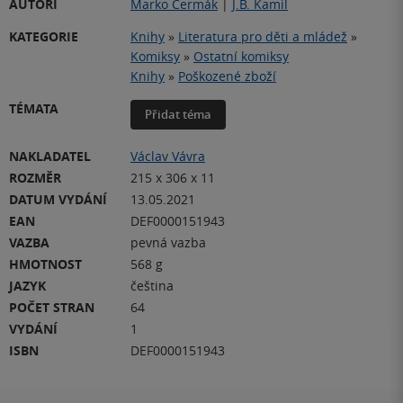
AUTOŘI
Marko Čermák
|
J.B. Kamil
KATEGORIE
Knihy
»
Literatura pro děti a mládež
»
Komiksy
»
Ostatní komiksy
Knihy
»
Poškozené zboží
TÉMATA
Přidat téma
NAKLADATEL
Václav Vávra
ROZMĚR
215 x 306 x 11
DATUM VYDÁNÍ
13.05.2021
EAN
DEF0000151943
VAZBA
pevná vazba
HMOTNOST
568 g
JAZYK
čeština
POČET STRAN
64
VYDÁNÍ
1
ISBN
DEF0000151943