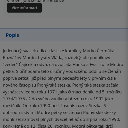
v nové gotické dark romance.
Více informací
Popis
Jedenáctý svazek edice klasické komiksy Marko Čermáka.
Rozvážný Martin, bystrý Vláďa, roztržitý, ale podnikavý
"vědec" Čajíček a odvážná dvojčata Hanka a Eva - to je Modrá
pětka. S příhodami této družiny vodáckého oddílu se čtenáři
poprvé setkali již před plnými padesáti lety v prvním čísle
nového časopisu Pionýrská stezka. Pionýrská stezka začala
vycházet v lednu roku 1971 jako čtrnáctideník, od 5. ročníku
1974/1975 až do svého zániku v březnu roku 1992 jako
měsíčník. Od roku 1990 nesl časopis název Stezka. S
dobrodružstvími Modré pětky se čtenáři Pionýrské stezky
mohli seznamovat plných dvacet let až do srpna roku 1990,
konkrétně do 12. čísla 20. ročníku. Modrá pětka tak drží