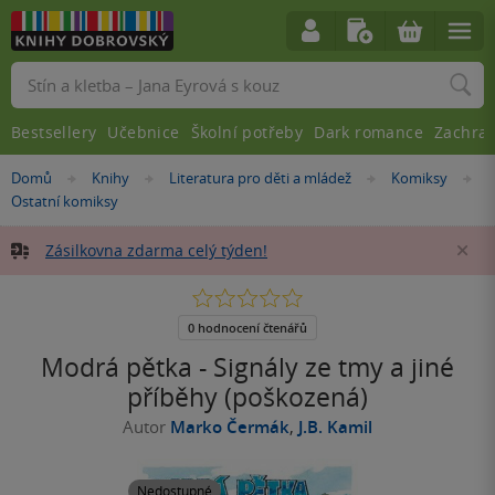
Vyhledávání
Bestsellery
Učebnice
Školní potřeby
Dark romance
Zachra
Nacházíte
Domů
Knihy
Literatura pro děti a mládež
Komiksy
»
»
»
»
se
Ostatní komiksy
zde:
Zásilkovna zdarma celý týden!
Za
0.0
z
5
0 hodnocení čtenářů
hvězdiček
Modrá pětka - Signály ze tmy a jiné
příběhy (poškozená)
Autor
Marko Čermák
,
J.B. Kamil
Nedostupné