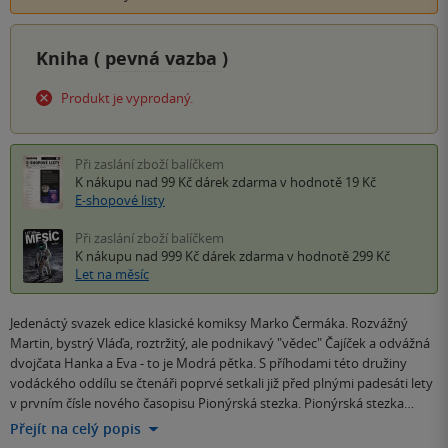
Kniha (
pevná vazba
)
Produkt je vyprodaný.
Při zaslání zboží balíčkem
K nákupu nad 99 Kč
dárek zdarma
v hodnotě 19 Kč
E-shopové listy
Při zaslání zboží balíčkem
K nákupu nad 999 Kč
dárek zdarma
v hodnotě 299 Kč
Let na měsíc
Jedenáctý svazek edice klasické komiksy Marko Čermáka. Rozvážný
Martin, bystrý Vláďa, roztržitý, ale podnikavý "vědec" Čajíček a odvážná
dvojčata Hanka a Eva - to je Modrá pětka. S příhodami této družiny
vodáckého oddílu se čtenáři poprvé setkali již před plnými padesáti lety
v prvním čísle nového časopisu Pionýrská stezka. Pionýrská stezka…
Přejít na celý popis