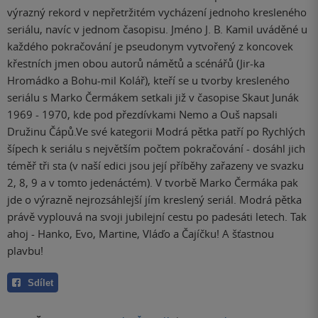
výrazný rekord v nepřetržitém vycházení jednoho kresleného
seriálu, navíc v jednom časopisu. Jméno J. B. Kamil uváděné u
každého pokračování je pseudonym vytvořený z koncovek
křestních jmen obou autorů námětů a scénářů (Jir-ka
Hromádko a Bohu-mil Kolář), kteří se u tvorby kresleného
seriálu s Marko Čermákem setkali již v časopise Skaut Junák
1969 - 1970, kde pod přezdívkami Nemo a Ouš napsali
Družinu Čápů.Ve své kategorii Modrá pětka patří po Rychlých
šípech k seriálu s největším počtem pokračování - dosáhl jich
téměř tři sta (v naší edici jsou její příběhy zařazeny ve svazku
2, 8, 9 a v tomto jedenáctém). V tvorbě Marko Čermáka pak
jde o výrazně nejrozsáhlejší jím kreslený seriál. Modrá pětka
právě vyplouvá na svoji jubilejní cestu po padesáti letech. Tak
ahoj - Hanko, Evo, Martine, Vláďo a Čajíčku! A šťastnou
plavbu!
Sdílet