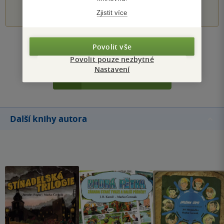
1
2
3
4
5
Zjistit více
Povolit vše
Zobrazit všechna hodnocení
Povolit pouze nezbytné
Nastavení
Přidat hodnocení
Další knihy autora