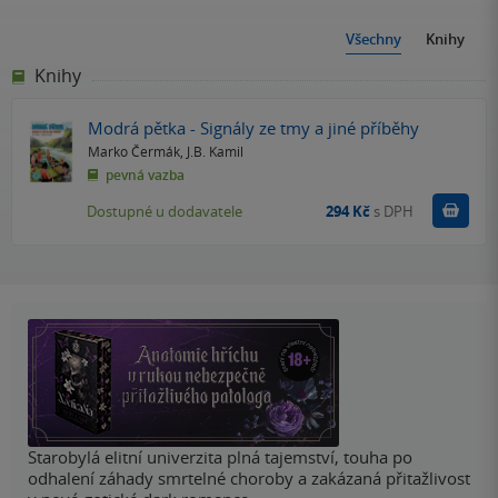
Všechny
Knihy
Knihy
Modrá pětka - Signály ze tmy a jiné příběhy
Marko Čermák
,
J.B. Kamil
pevná vazba
Do k
Dostupné u dodavatele
294 Kč
s DPH
Starobylá elitní univerzita plná tajemství, touha po
odhalení záhady smrtelné choroby a zakázaná přitažlivost