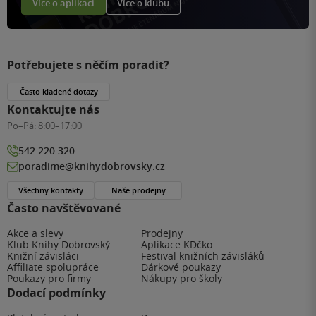
Více o aplikaci
Více o klubu
Potřebujete s něčím poradit?
Často kladené dotazy
Kontaktujte nás
Po–Pá:
8:00–17:00
542 220 320
poradime@knihydobrovsky.cz
Všechny kontakty
Naše prodejny
Často navštěvované
Akce a slevy
Prodejny
Klub Knihy Dobrovský
Aplikace KDčko
Knižní závisláci
Festival knižních závisláků
Affiliate spolupráce
Dárkové poukazy
Poukazy pro firmy
Nákupy pro školy
Dodací podmínky