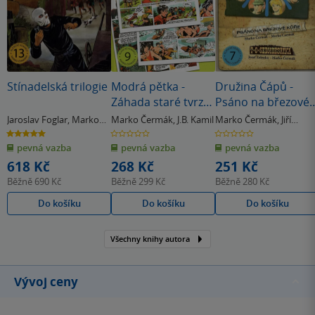
Stínadelská trilogie
Modrá pětka -
Družina Čápů -
Záhada staré tvrze
Psáno na březové
a další příběhy
kůře, T. O.
Jaroslav Foglar
,
Marko
Marko Čermák
,
J.B. Kamil
Marko Čermák
,
Jiří
Sedmdesátka,
Čermák
Hromádko
5.0
0.0
0.0
z
z
z
Tábor ve Žlutých
pevná vazba
pevná vazba
pevná vazba
5
5
5
hvězdiček
hvězdiček
hvězdiček
skalách
618 Kč
268 Kč
251 Kč
Běžně
690 Kč
Běžně
299 Kč
Běžně
280 Kč
Do košíku
Do košíku
Do košíku
Všechny knihy autora
Vývoj ceny