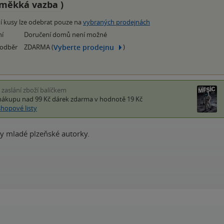
měkká vazba
)
í kusy lze odebrat pouze na
vybraných prodejnách
ní
Doručení domů není možné
Vyberte prodejnu
 odběr
ZDARMA (
)
i zaslání zboží balíčkem
nákupu nad 99 Kč
dárek zdarma
v hodnotě 19 Kč
shopové listy
ty mladé plzeňské autorky.