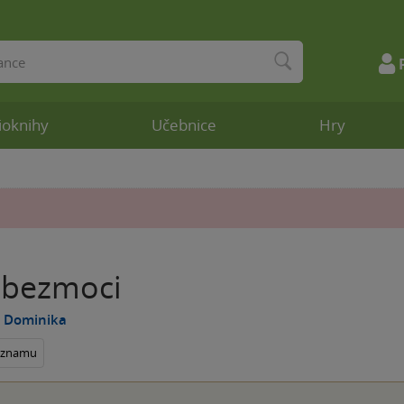
ioknihy
Učebnice
Hry
 bezmoci
á Dominika
seznamu