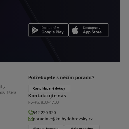
Potřebujete s něčím poradit?
nihy
Často kladené dotazy
ou, která
Kontaktujte nás
Po–Pá:
8:00–17:00
542 220 320
poradime@knihydobrovsky.cz
Všechny kontakty
Naše prodejny