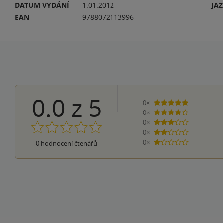
DATUM VYDÁNÍ
1.01.2012
JA
EAN
9788072113996
0.0
z
5
0×
5 hvězdiček
0×
4 hvězdičky
0×
3 hvězdičky
0×
2 hvězdičky
0×
0
hodnocení čtenářů
1 hvezdička