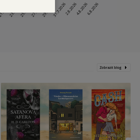
Zobrazit blog
N
p