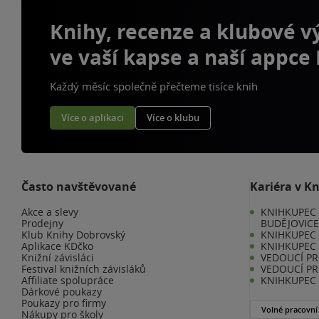
Knihy, recenze a klubové 
ve vaší kapse a naší appce
Každý měsíc společně přečteme tisíce knih
Více o aplikaci
Více o klubu
Často navštěvované
Kariéra v K
Akce a slevy
KNIHKUPEC 
Prodejny
BUDĚJOVIC
Klub Knihy Dobrovský
KNIHKUPEC -
Aplikace KDčko
KNIHKUPEC 
Knižní závisláci
VEDOUCÍ PR
Festival knižních závisláků
VEDOUCÍ PR
Affiliate spolupráce
KNIHKUPEC 
Dárkové poukazy
Poukazy pro firmy
Volné pracovní
Nákupy pro školy