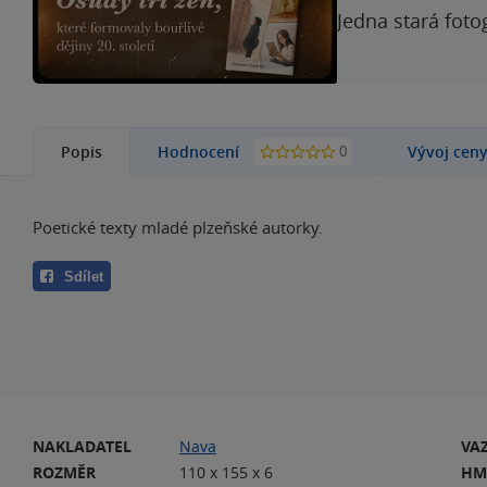
Jedna stará foto
0
Popis
Hodnocení
Vývoj cen
Poetické texty mladé plzeňské autorky.
Sdílet
NAKLADATEL
Nava
VA
ROZMĚR
110 x 155 x 6
HM