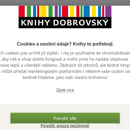
Cookies a osobní údaje? Knihy to potřebují.
Maloobchodní c
 dní.
h cookies jste určitě již slyšeli. I my je využíváme ke shromažďován
, aby náš e-shop dobře fungoval a mohli jsme ho nadále zlepšovat
vat lepší a cílenější reklamu. Žádných 50 odstínů, ale klidně Vergil
s může předat marketingovým platformám i některé vaše osobní úda
bedlivě hlídáme. Jako naši vlastní knihovnu!
Zjistit více
Povolit vše
Povolit pouze nezbytné