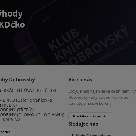
výhody
 KDčko
nihy Dobrovský
Více o nás
(ZKRÁCENÝ ÚVAZEK) - ČESKÉ
Spojuje nás nejen láska ke knihám. K
E
Dobrovský vždy budou rodinnou firm
 BRNO (Galerie Vaňkovka)
pamatuje na své kořeny.
(TŘEBÍČ)
ODEJNY (TŘEBÍČ)
ODEJNY (OLOMOUC - OC HANÁ)
Přečtěte si náš příběh
- KARVINÁ
Sledujte nás
 pozice