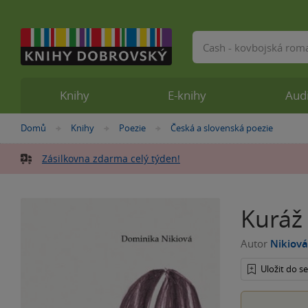
Vyhledávání
Knihy
E-knihy
Aud
Nacházíte
Domů
Knihy
Poezie
Česká a slovenská poezie
»
»
»
se
zde:
Zásilkovna zdarma celý týden!
Kuráž
Autor
Nikiov
Uložit do 