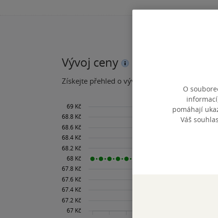
Vývoj ceny
Získejte přehled o vývoji ceny za posledních 60
O souborec
informací
pomáhají ukazo
Váš souhla