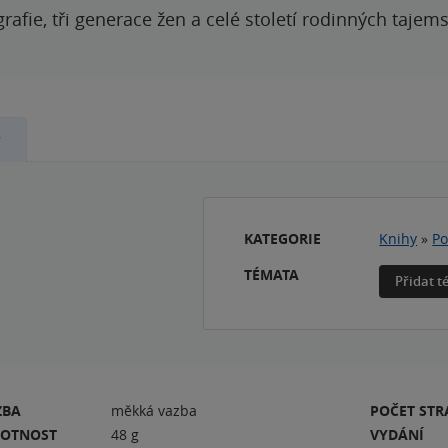
grafie, tři generace žen a celé století rodinných tajem
y
KATEGORIE
Knihy
»
Po
TÉMATA
Přidat 
ZBA
měkká vazba
POČET ST
OTNOST
48 g
VYDÁNÍ