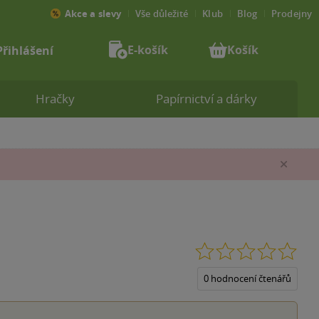
Akce a slevy
Vše důležité
Klub
Blog
Prodejny
E-košík
Košík
Přihlášení
Hračky
Papírnictví a dárky
Zav
0.0
z
5
0 hodnocení čtenářů
hvěz