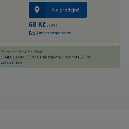
Na prodejně
68 Kč
s DPH
Jsme transparentní
Při zaslání zboží balíčkem
K nákupu nad 999 Kč
dárek zdarma
v hodnotě 299 Kč
Let na měsíc