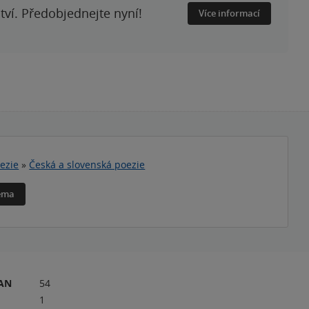
ství. Předobjednejte nyní!
Více informací
ezie
»
Česká a slovenská poezie
téma
RAN
54
1