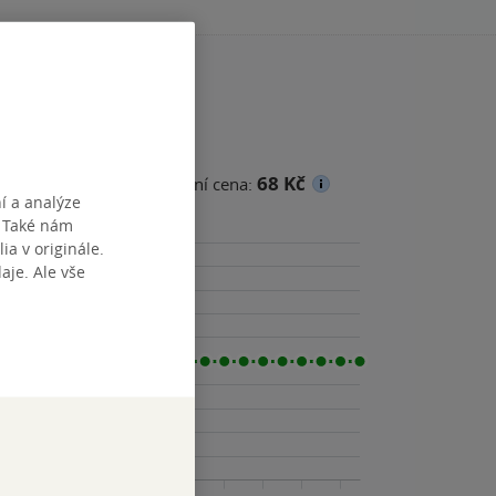
68 Kč
ena
Minimální prodejní cena:
í a analýze
. Také nám
ia v originále.
je. Ale vše