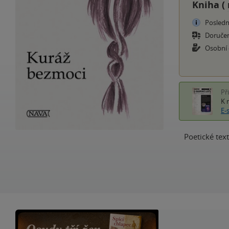
Kniha (
Posledn
Doruče
Osobní
Př
K 
E-
Poetické tex