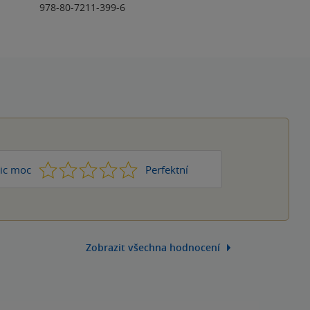
978-80-7211-399-6
1
2
3
4
5
ic moc
Perfektní
Zobrazit všechna hodnocení