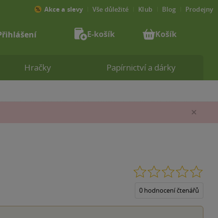
Akce a slevy
Vše důležité
Klub
Blog
Prodejny
E-košík
Košík
Přihlášení
Hračky
Papírnictví a dárky
Zav
0.0
z
5
0 hodnocení čtenářů
hvěz