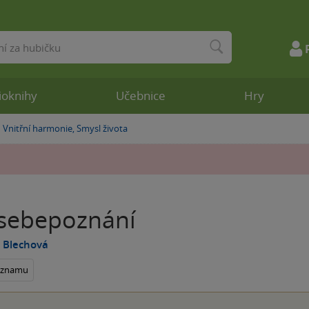
ioknihy
Učebnice
Hry
Vnitřní harmonie, Smysl života
»
 sebepoznání
 Blechová
seznamu