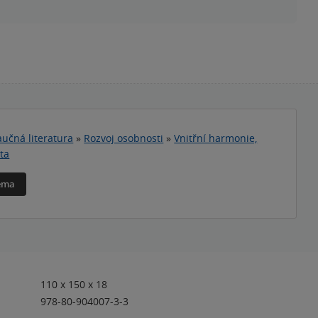
učná literatura
»
Rozvoj osobnosti
»
Vnitřní harmonie,
ta
téma
110 x 150 x 18
978-80-904007-3-3