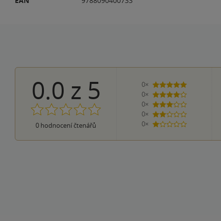
EAN
9788090400733
0.0
z
5
0×
5 hvězdiček
0×
4 hvězdičky
0×
3 hvězdičky
0×
2 hvězdičky
0×
0
hodnocení čtenářů
1 hvezdička