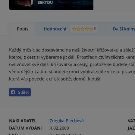
0
Popis
Hodnocení
Další knih
Každý měsíc se dostáváme na naši životní křižovatku a záleží
kterou z cest si vybereme jít dál. Prostřednictvím těchto kar
ovlivňovat své další křižovatky a cesty, protože se budete stá
vědomějšími a tím si budete moci vybírat stále více tu pravou
která vás povede k cíli, k sobě, domů, k duši.
Sdílet
NAKLADATEL
Zdenka Blechová
VA
DATUM VYDÁNÍ
4.02.2009
JA