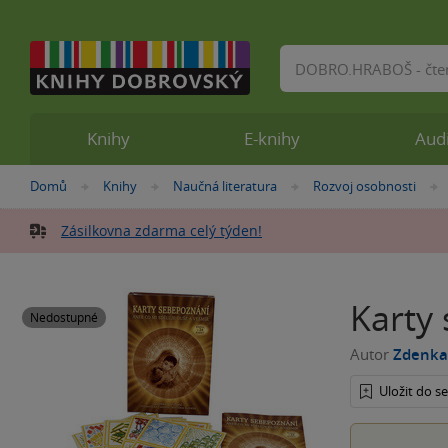
Vyhledávání
Knihy
E-knihy
Aud
Nacházíte
Domů
Knihy
Naučná literatura
Rozvoj osobnosti
»
»
»
se
zde:
Zásilkovna zdarma celý týden!
Karty
Nedostupné
Autor
Zdenka
Uložit do 