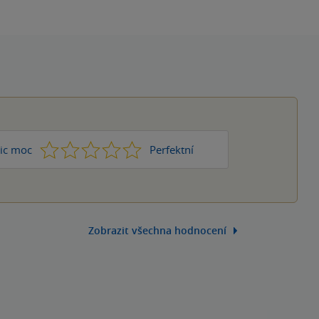
1
2
3
4
5
ic moc
Perfektní
Zobrazit všechna hodnocení