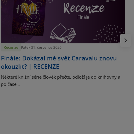
„
p
H
e
Násled
Recenze
Pátek 31. července 2026
Finále: Dokázal mě svět Caravalu znovu
okouzlit? | RECENZE
Některé knižní série člověk přečte, odloží je do knihovny a
po čase...