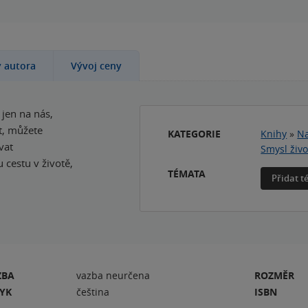
y autora
Vývoj ceny
 jen na nás,
et, můžete
KATEGORIE
Knihy
»
Na
vat
Smysl živo
 cestu v životě,
TÉMATA
Přidat 
ZBA
vazba neurčena
ROZMĚR
ZYK
čeština
ISBN