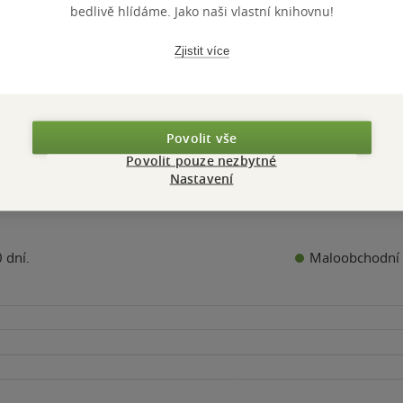
k
hvězdiček
hvězdiček
bedlivě hlídáme. Jako naši vlastní knihovnu!
Kč
439 Kč
357 Kč
360 Kč
Běžně
490 Kč
Běžně
399 Kč
Zjistit více
Do košíku
Do košíku
Do košíku
Povolit vše
Povolit pouze nezbytné
Nastavení
Maloobchodní 
 dní.