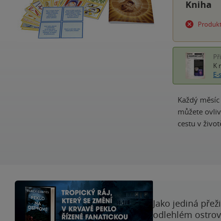
Kniha
Produkt
Př
K 
E-
Každý měsíc s
můžete ovliv
cestu v život
Jako jediná přež
odlehlém ostrově