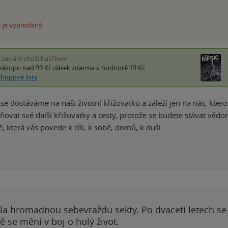
 je vyprodaný.
i zaslání zboží balíčkem
nákupu nad 99 Kč
dárek zdarma
v hodnotě 19 Kč
shopové listy
e dostáváme na naši životní křižovatku a záleží jen na nás, kterou
ňovat své další křižovatky a cesty, protože se budete stávat vědom
ě, která vás povede k cíli, k sobě, domů, k duši.
ila hromadnou sebevraždu sekty. Po dvaceti letech se 
 se mění v boj o holý život.