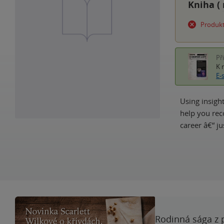
Kniha (
Produkt
Př
K 
E-
Using insigh
help you rec
career â€“ ju
Rodinná sága z 