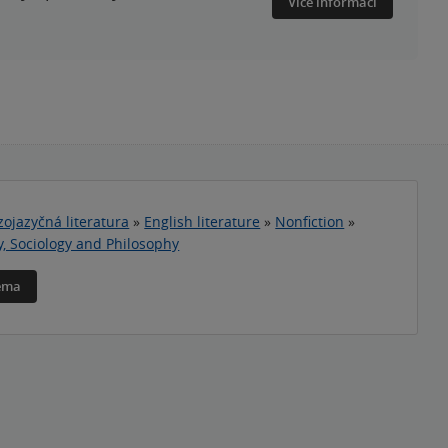
Více informací
zojazyčná literatura
»
English literature
»
Nonfiction
»
y, Sociology and Philosophy
téma