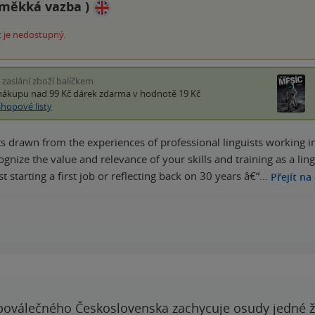
měkká vazba
)
 je nedostupný.
i zaslání zboží balíčkem
nákupu nad 99 Kč
dárek zdarma
v hodnotě 19 Kč
shopové listy
ts drawn from the experiences of professional linguists working in
ognize the value and relevance of your skills and training as a li
st starting a first job or reflecting back on 30 years â€“…
Přejít na
poválečného Československa zachycuje osudy jedné 