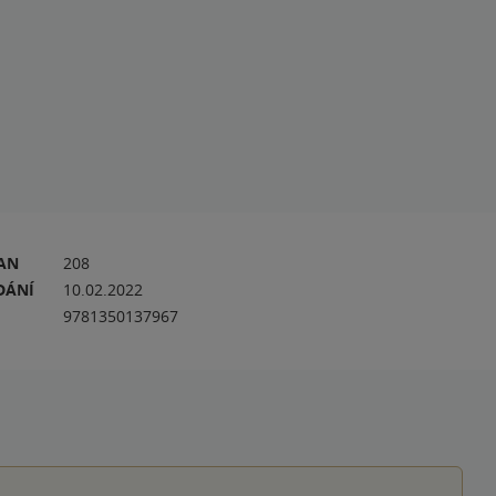
RAN
208
DÁNÍ
10.02.2022
9781350137967