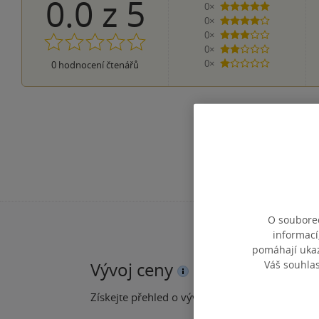
0.0
z
5
0×
5 hvězdiček
0×
4 hvězdičky
0×
3 hvězdičky
0×
2 hvězdičky
0×
0
hodnocení čtenářů
1 hvezdička
O souborec
informací
pomáhají ukazo
Váš souhla
Vývoj ceny
Získejte přehled o vývoji ceny za posledních 60