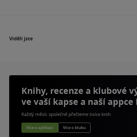
Viděli jste
Knihy, recenze a klubové 
ve vaší kapse a naší appce
Každý měsíc společně přečteme tisíce knih
Více o aplikaci
Více o klubu