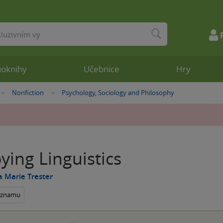
ioknihy
Učebnice
Hry
Nonfiction
Psychology, Sociology and Philosophy
»
»
ing Linguistics
 Marie Trester
seznamu