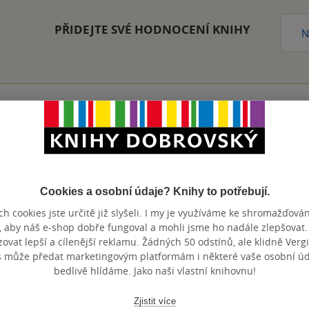
PŘIDEJTE SVÉ HODNOCENÍ KNIHY
N
Přidat hodnocení
Cookies a osobní údaje? Knihy to potřebují.
h cookies jste určitě již slyšeli. I my je využíváme ke shromažďován
, aby náš e-shop dobře fungoval a mohli jsme ho nadále zlepšovat
vat lepší a cílenější reklamu. Žádných 50 odstínů, ale klidně Vergil
s může předat marketingovým platformám i některé vaše osobní úda
bedlivě hlídáme. Jako naši vlastní knihovnu!
Maloobchodní 
 dní.
Zjistit více