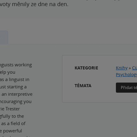
ivoty měnily ze dne na den.
y
nguists working
KATEGORIE
Knihy
»
Ci
help you
Psycholog
s a linguist in
TÉMATA
st starting a
Přidat 
 an interpretive
ncouraging you
ie Trester
fully to the
as a field of
he powerful