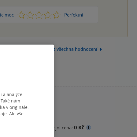
1
2
3
4
5
ic moc
Perfektní
Zobrazit všechna hodnocení
í a analýze
. Také nám
ia v originále.
je. Ale vše
0 Kč
cena
Minimální prodejní cena: