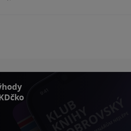
výhody
 KDčko