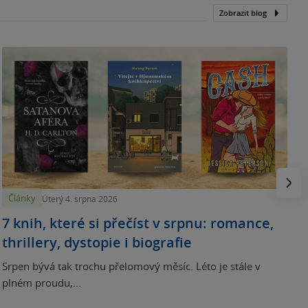
Zobrazit blog
N
p
Násled
Články
Úterý 4. srpna 2026
7 knih, které si přečíst v srpnu: romance,
thrillery, dystopie i biografie
Srpen bývá tak trochu přelomový měsíc. Léto je stále v
plném proudu,...