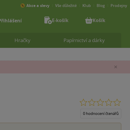
Akce a slevy
Vše důležité
Klub
Blog
Prodejny
E-košík
Košík
Přihlášení
Hračky
Papírnictví a dárky
Zav
0.0
z
5
0 hodnocení čtenářů
hvěz