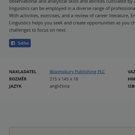
observational and analytical skills and abilities cultivated b
linguistics can be employed in a diverse range of profession
With activities, exercises, and a review of career literature, 
Linguistics helps you seek and create opportunities as you 
challenges to focus on next.
Sdílet
NAKLADATEL
Bloomsbury Publishing PLC
VA
ROZMĚR
215 x 145 x 18
HM
JAZYK
angličtina
IS