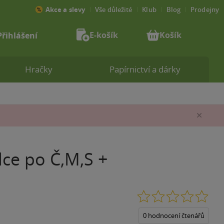
Akce a slevy
Vše důležité
Klub
Blog
Prodejny
E-košík
Košík
Přihlášení
Hračky
Papírnictví a dárky
Zav
ce po Č,M,S +
0.0
z
5
0 hodnocení čtenářů