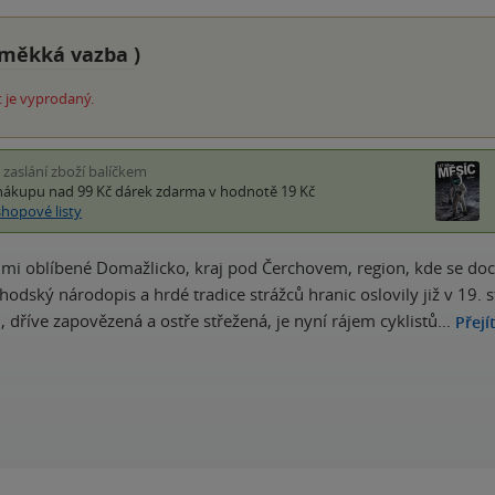
měkká vazba
)
 je vyprodaný.
i zaslání zboží balíčkem
nákupu nad 99 Kč
dárek zdarma
v hodnotě 19 Kč
shopové listy
elmi oblíbené Domažlicko, kraj pod Čerchovem, region, kde se doch
Chodský národopis a hrdé tradice strážců hranic oslovily již v 19.
i, dříve zapovězená a ostře střežená, je nyní rájem cyklistů…
Přejí