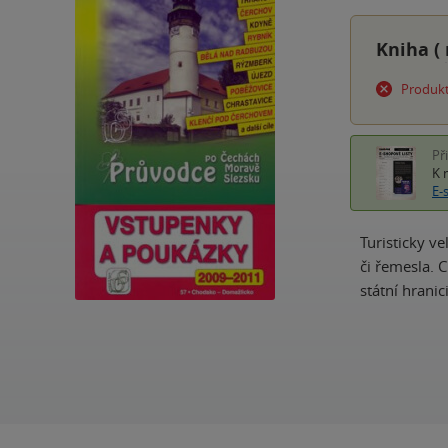
Kniha (
Produkt
Př
K 
E-
Turisticky v
či řemesla. 
státní hranic