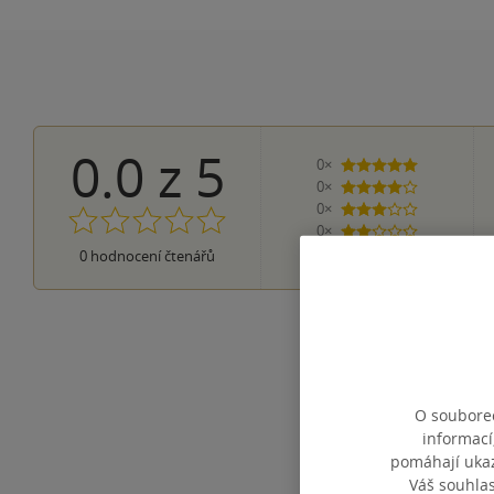
0.0
z
5
0×
5 hvězdiček
0×
4 hvězdičky
0×
3 hvězdičky
0×
2 hvězdičky
0×
0
hodnocení čtenářů
1 hvezdička
O souborec
informací
pomáhají ukazo
Váš souhla