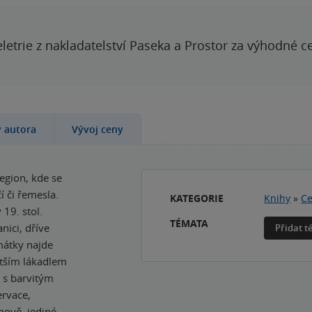
letrie z nakladatelství Paseka a Prostor za výhodné c
y autora
Vývoj ceny
egion, kde se
í či řemesla.
KATEGORIE
Knihy
»
Ce
 19. stol.
TÉMATA
nici, dříve
Přidat 
amátky najde
ětším lákadlem
 s barvitým
rvace,
hově, jediné