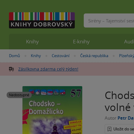
Vyhledávání
Knihy
E-knihy
Aud
Nacházíte
Domů
Knihy
Cestování
Česká republika
Plzeňský
»
»
»
»
se
zde:
Zásilkovna zdarma celý týden!
Chods
Nedostupné
volné
Autor
Petr Dav
Uložit do 