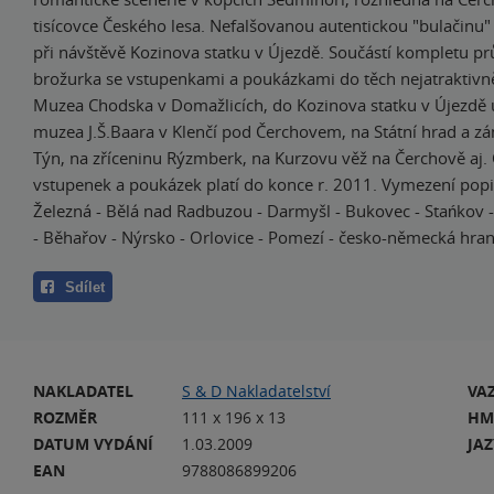
tisícovce Českého lesa. Nefalšovanou autentickou "bulačinu
při návštěvě Kozinova statku v Újezdě. Součástí kompletu pr
brožurka se vstupenkami a poukázkami do těch nejatraktivn
Muzea Chodska v Domažlicích, do Kozinova statku v Újezdě 
muzea J.Š.Baara v Klenčí pod Čerchovem, na Státní hrad a 
Týn, na zříceninu Rýzmberk, na Kurzovu věž na Čerchově aj.
vstupenek a poukázek platí do konce r. 2011. Vymezení popi
Železná - Bělá nad Radbuzou - Darmyšl - Bukovec - Stańkov - 
- Běhařov - Nýrsko - Orlovice - Pomezí - česko-německá hran
Sdílet
NAKLADATEL
S & D Nakladatelství
VA
ROZMĚR
111 x 196 x 13
HM
DATUM VYDÁNÍ
1.03.2009
JA
EAN
9788086899206