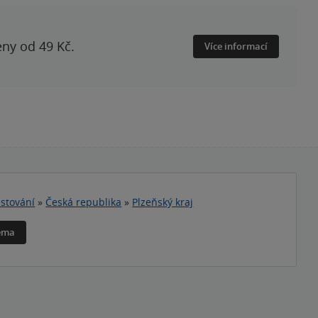
eny od 49 Kč.
Více informací
stování
»
Česká republika
»
Plzeňský kraj
téma