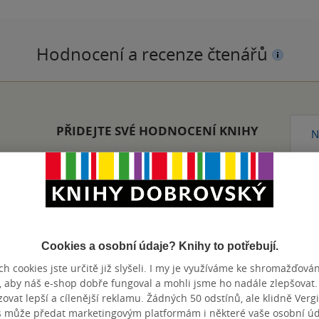
Hodnocení a recenze čtenářů
PŘIDEJTE SVÉ HODNOCENÍ KNIHY
N
Cookies a osobní údaje? Knihy to potřebují.
Přidat hodnocení
h cookies jste určitě již slyšeli. I my je využíváme ke shromažďován
, aby náš e-shop dobře fungoval a mohli jsme ho nadále zlepšovat
vat lepší a cílenější reklamu. Žádných 50 odstínů, ale klidně Vergil
s může předat marketingovým platformám i některé vaše osobní úda