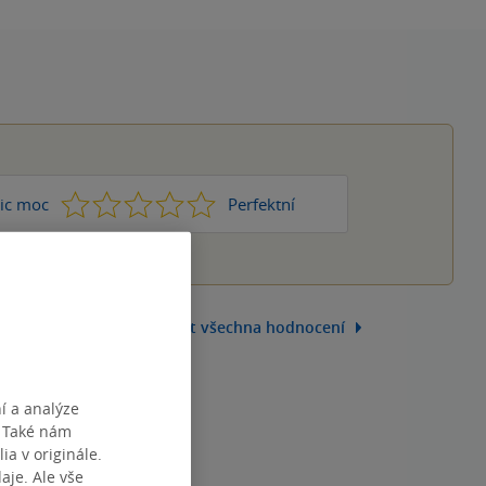
1
2
3
4
5
ic moc
Perfektní
Zobrazit všechna hodnocení
í a analýze
. Také nám
ia v originále.
je. Ale vše