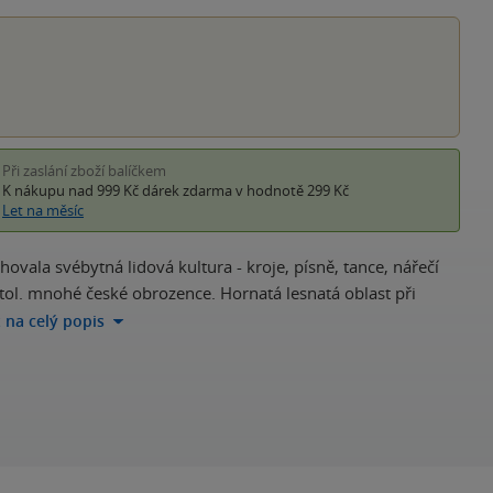
hvěz
Při zaslání zboží balíčkem
K nákupu nad 999 Kč
dárek zdarma
v hodnotě 299 Kč
Let na měsíc
ovala svébytná lidová kultura - kroje, písně, tance, nářečí
 stol. mnohé české obrozence. Hornatá lesnatá oblast při
t na celý popis