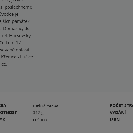
" si poslechneme
ůvodce je
ějších památek -
u Domažlic, do
zámek Horšovský
 Celkem 17
sované oblasti:
Křenice - Lučice
ice.
ZBA
měkká vazba
POČET ST
OTNOST
312 g
VYDÁNÍ
ZYK
čeština
ISBN