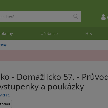
ioknihy
Učebnice
Hry
 kraj
ko - Domažlicko 57. - Průvod
 vstupenky a poukázky
id st.
seznamu