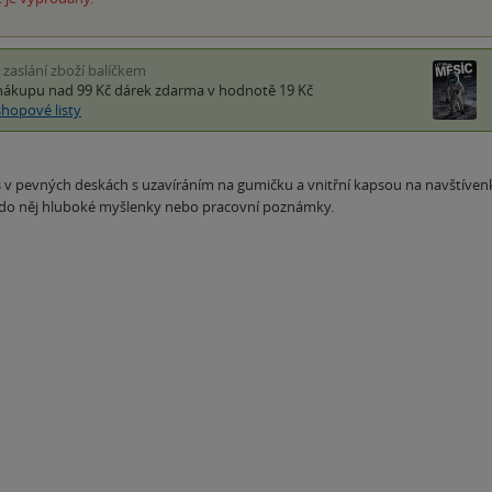
i zaslání zboží balíčkem
nákupu nad 99 Kč
dárek zdarma
v hodnotě 19 Kč
shopové listy
 v pevných deskách s uzavíráním na gumičku a vnitřní kapsou na navštíven
t do něj hluboké myšlenky nebo pracovní poznámky.