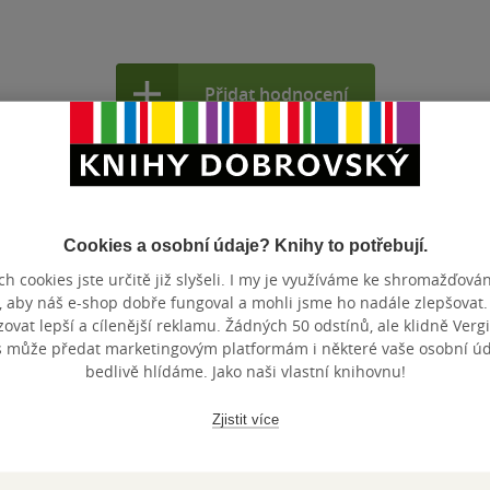
Přidat hodnocení
Cookies a osobní údaje? Knihy to potřebují.
h cookies jste určitě již slyšeli. I my je využíváme ke shromažďován
, aby náš e-shop dobře fungoval a mohli jsme ho nadále zlepšovat
Maloobchodní 
 dní.
vat lepší a cílenější reklamu. Žádných 50 odstínů, ale klidně Vergil
s může předat marketingovým platformám i některé vaše osobní úda
bedlivě hlídáme. Jako naši vlastní knihovnu!
Zjistit více