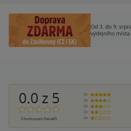
Od 3. do 9. srpn
výdejního místa
0.0
z
5
0×
5 hvězdiček
0×
4 hvězdičky
0×
3 hvězdičky
0×
2 hvězdičky
0×
0
hodnocení čtenářů
1 hvezdička