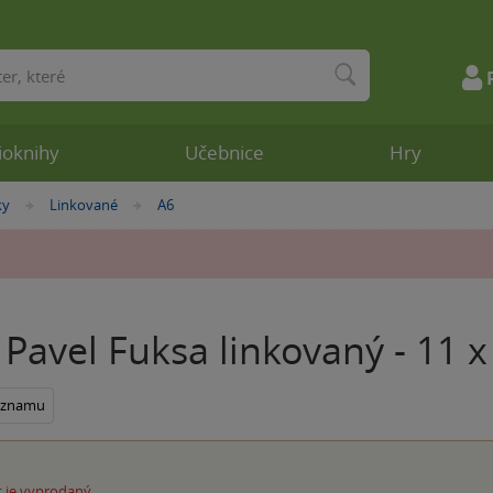
ioknihy
Učebnice
Hry
ky
Linkované
A6
»
»
Pavel Fuksa linkovaný - 11 
seznamu
 je vyprodaný.