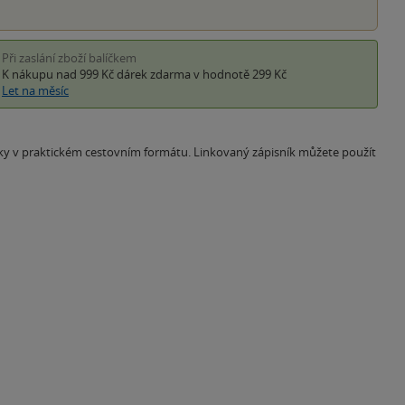
Při zaslání zboží balíčkem
K nákupu nad 999 Kč
dárek zdarma
v hodnotě 299 Kč
Let na měsíc
ky v praktickém cestovním formátu. Linkovaný zápisník můžete použít