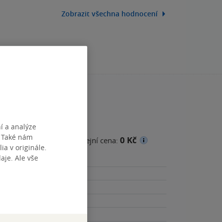
Zobrazit všechna hodnocení
í a analýze
. Také nám
0 Kč
cena
Minimální prodejní cena:
ia v originále.
je. Ale vše