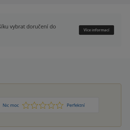
šíku vybrat doručení do
Více informací
1
2
3
4
5
Nic moc
Perfektní