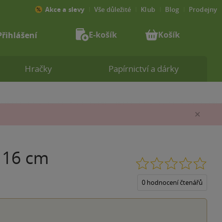
Akce a slevy
Vše důležité
Klub
Blog
Prodejny
E-košík
Košík
Přihlášení
Hračky
Papírnictví a dárky
Zav
x 16 cm
0.0
z
5
0 hodnocení čtenářů
hvěz