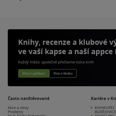
Knihy, recenze a klubové 
ve vaší kapse a naší appce
Každý měsíc společně přečteme tisíce knih
Více o aplikaci
Více o klubu
Často navštěvované
Kariéra v K
Akce a slevy
KNIHKUPEC 
Prodejny
BUDĚJOVIC
Klub Knihy Dobrovský
KNIHKUPEC -