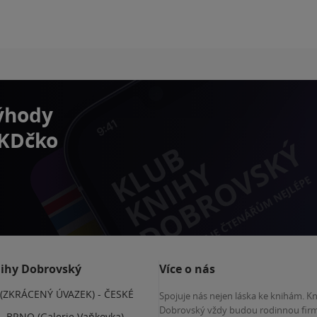
výhody
 KDčko
nihy Dobrovský
Více o nás
(ZKRÁCENÝ ÚVAZEK) - ČESKÉ
Spojuje nás nejen láska ke knihám. K
E
Dobrovský vždy budou rodinnou firm
 BRNO (Galerie Vaňkovka)