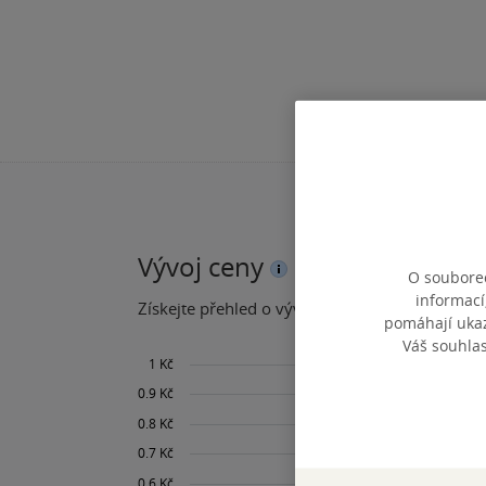
Vývoj ceny
O souborec
informací
Získejte přehled o vývoji ceny za posledních 60
pomáhají ukazo
Váš souhla