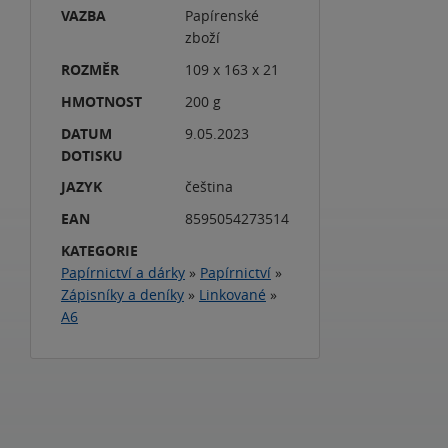
VAZBA
Papírenské
zboží
ROZMĚR
109 x 163 x 21
HMOTNOST
200 g
DATUM
9.05.2023
DOTISKU
JAZYK
čeština
EAN
8595054273514
KATEGORIE
Papírnictví a dárky
»
Papírnictví
»
Zápisníky a deníky
»
Linkované
»
A6