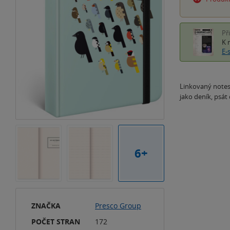
Př
K 
E-
Linkovaný notes
jako deník, psá
6+
ZNAČKA
Presco Group
POČET STRAN
172