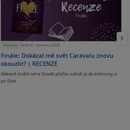
„
p
H
e
Násled
Recenze
Pátek 31. července 2026
Finále: Dokázal mě svět Caravalu znovu
okouzlit? | RECENZE
Některé knižní série člověk přečte, odloží je do knihovny a
po čase...