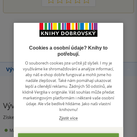
Zobrazit všechna hodnocení
Přidat hodnocení
Cookies a osobní údaje? Knihy to
potřebují.
O souborech cookies jste určitě již slyšeli. I my je
využíváme ke shromažďování a analýze informací,
Vývoj ceny
aby náš e-shop dobře fungoval a mohli jsme ho
nadále zlepšovat. Také nám pomáhají ukazovat
lepší a cílenější reklamu. Žádných 50 odstínů, ale
klidně Vergilia v originále. Váš souhlas může předat
marketingovým platformám i některé vaše osobní
údaje. Ale vše bedlivě hlídáme. Jako naši vlastní
Vývoj ceny
knihovnu!
Získejte přehled o vývoji ceny za posledních 60 dní.
Zjistit více
170 Kč
Maloobchodní cena
Minimální prodejní cena: