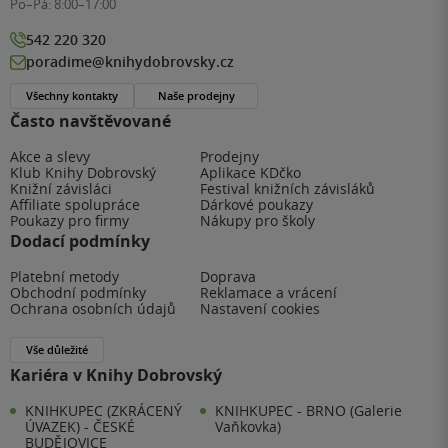
Po–Pá:
8:00–17:00
542 220 320
poradime@knihydobrovsky.cz
Všechny kontakty
Naše prodejny
Často navštěvované
Akce a slevy
Prodejny
Klub Knihy Dobrovský
Aplikace KDčko
Knižní závisláci
Festival knižních závisláků
Affiliate spolupráce
Dárkové poukazy
Poukazy pro firmy
Nákupy pro školy
Dodací podmínky
Platební metody
Doprava
Obchodní podmínky
Reklamace a vrácení
Ochrana osobních údajů
Nastavení cookies
Vše důležité
Kariéra v Knihy Dobrovský
KNIHKUPEC (ZKRÁCENÝ
KNIHKUPEC - BRNO (Galerie
ÚVAZEK) - ČESKÉ
Vaňkovka)
BUDĚJOVICE