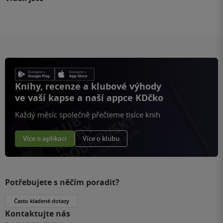
Knihy, recenze a klubové výhody
ve vaší kapse a naší appce KDčko
Každý měsíc společně přečteme tisíce knih
Více o aplikaci
Více o klubu
Potřebujete s něčím poradit?
Často kladené dotazy
Kontaktujte nás