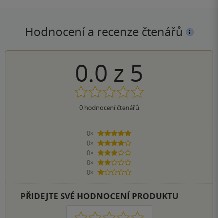
Hodnocení a recenze čtenářů
0.0
z
5
0
hodnocení čtenářů
0×
5 hvězdiček
0×
4 hvězdičky
0×
3 hvězdičky
0×
2 hvězdičky
0×
1 hvezdička
PŘIDEJTE SVÉ HODNOCENÍ PRODUKTU
1
2
3
4
5