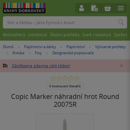
Vyhledávání
Bestsellery
Učebnice
Školní potřeby
Dark romance
Zachra
Nacházíte
Domů
Papírnictví a dárky
Papírnictví
Výtvarné potřeby
»
»
»
se
Kresba
Fixy
Designerské popisovače
»
»
»
zde:
Zásilkovna zdarma celý týden!
Za
0.0
z
5
0 hodnocení čtenářů
hvězdiček
Copic Marker náhradní hrot Round
20075R