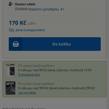
Osobní odběr
Vyberte prodejnu
ZDARMA (
)
170 Kč
s DPH
Jsme transparentní
Do košíku
Při zaslání zboží balíčkem
K nákupu nad 99 Kč
dárek zdarma
v hodnotě 19 Kč
E-shopové listy
Při zaslání zboží balíčkem
K nákupu nad 999 Kč
dárek zdarma
v hodnotě 299 Kč
Let na měsíc
Náhradní hroty pro fixy Copic.