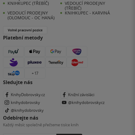
KNIHKUPEC (TŘEBÍČ)
VEDOUCÍ PRODEJNY
(TŘEBÍČ)
VEDOUCÍ PRODEJNY
KNIHKUPEC - KARVINÁ
(OLOMOUC - OC HANÁ)
Volné pracovní pozice
Platební metody
+ 17
Sledujte nás
KnihyDobrovsky.cz
Knižní závisláci
knihydobrovsky
@knihydobrovskycz
@knihydobrovsky
Odebírejte nás
Každý měsíc společně přečteme tisíce knih