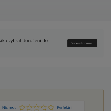
šíku vybrat doručení do
Více informací
1
2
3
4
5
Nic moc
Perfektní