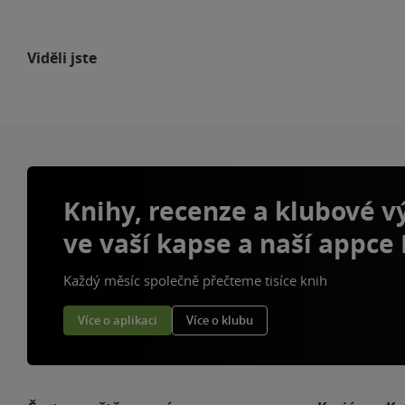
Viděli jste
Knihy, recenze a klubové 
ve vaší kapse a naší appce
Každý měsíc společně přečteme tisíce knih
Více o aplikaci
Více o klubu