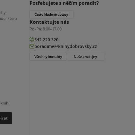
Potřebujete s něčím poradit?
nihy
Často kladené dotazy
ou, která
Kontaktujte nás
Po–Pá:
8:00–17:00
542 220 320
poradime@knihydobrovsky.cz
Všechny kontakty
Naše prodejny
 knih
írat