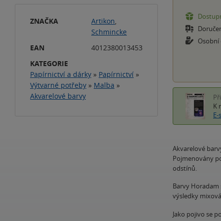
Dostupn
ZNAČKA
Artikon
,
Doruče
Schmincke
Osobní
EAN
4012380013453
KATEGORIE
Papírnictví a dárky
»
Papírnictví
»
Výtvarné potřeby
»
Malba
»
Akvarelové barvy
Př
K 
E-
Akvarelové barv
Pojmenovány po 
odstínů.
Barvy Horadam se
výsledky mixován
Jako pojivo se 