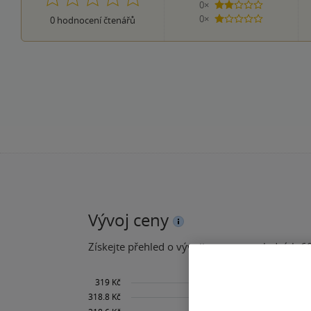
0×
2 hvězdičky
0×
0
hodnocení čtenářů
1 hvezdička
Vývoj ceny
Získejte přehled o vývoji ceny za posledních 60