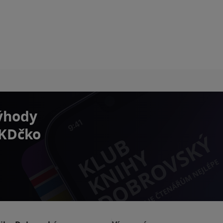
výhody
 KDčko