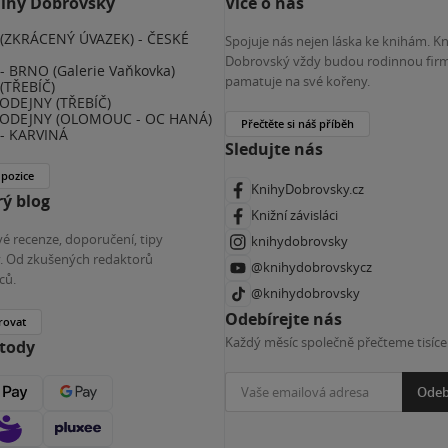
nihy Dobrovský
Více o nás
(ZKRÁCENÝ ÚVAZEK) - ČESKÉ
Spojuje nás nejen láska ke knihám. K
E
Dobrovský vždy budou rodinnou firm
 BRNO (Galerie Vaňkovka)
pamatuje na své kořeny.
(TŘEBÍČ)
ODEJNY (TŘEBÍČ)
ODEJNY (OLOMOUC - OC HANÁ)
Přečtěte si náš příběh
- KARVINÁ
Sledujte nás
 pozice
KnihyDobrovsky.cz
ý blog
Knižní závisláci
é recenze, doporučení, tipy
knihydobrovsky
ky. Od zkušených redaktorů
@knihydobrovskycz
ců.
@knihydobrovsky
Odebírejte nás
rovat
Každý měsíc společně přečteme tisíce
etody
Odeb