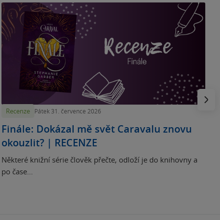
„
p
H
e
Násled
Recenze
Pátek 31. července 2026
Finále: Dokázal mě svět Caravalu znovu
okouzlit? | RECENZE
Některé knižní série člověk přečte, odloží je do knihovny a
po čase...