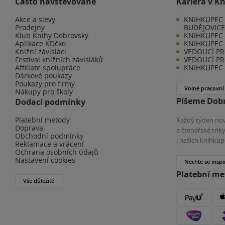
Často navštěvované
Kariéra v K
Akce a slevy
KNIHKUPEC 
Prodejny
BUDĚJOVIC
Klub Knihy Dobrovský
KNIHKUPEC -
Aplikace KDčko
KNIHKUPEC 
Knižní závisláci
VEDOUCÍ PR
Festival knižních závisláků
VEDOUCÍ PR
Affiliate spolupráce
KNIHKUPEC 
Dárkové poukazy
Poukazy pro firmy
Volné pracovní
Nákupy pro školy
Píšeme Dobr
Dodací podmínky
Platební metody
Každý týden nov
Doprava
a čtenářské tri
Obchodní podmínky
i našich knihkup
Reklamace a vrácení
Ochrana osobních údajů
Nastavení cookies
Nechte se inspi
Platební m
Vše důležité