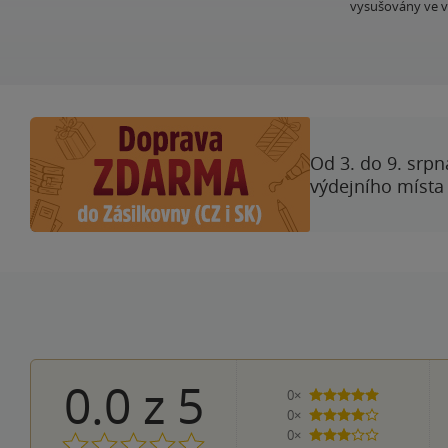
vysušovány ve v
Od 3. do 9. srpn
výdejního místa
0.0
z
5
0×
5 hvězdiček
0×
4 hvězdičky
0×
3 hvězdičky