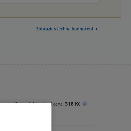
Zobrazit všechna hodnocení
318 Kč
na
Minimální prodejní cena: