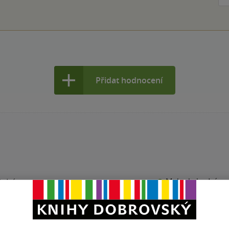
Přidat hodnocení
Maloobchodní ce
 dní.