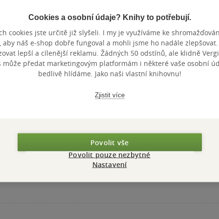
Cookies a osobní údaje? Knihy to potřebují.
h cookies jste určitě již slyšeli. I my je využíváme ke shromažďován
, aby náš e-shop dobře fungoval a mohli jsme ho nadále zlepšovat
vat lepší a cílenější reklamu. Žádných 50 odstínů, ale klidně Vergil
s může předat marketingovým platformám i některé vaše osobní úda
bedlivě hlídáme. Jako naši vlastní knihovnu!
Zjistit více
Povolit vše
Povolit pouze nezbytné
Nastavení