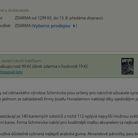
é u dodavatele
ní
ZDARMA od 1299 Kč, do 13. 8. předáme dopravci
Vyberte prodejnu
 odběr
ZDARMA (
)
i zaslání zboží balíčkem
nákupu nad 99 Kč
dárek zdarma
v hodnotě 19 Kč
shopové listy
y od německého výrobce Schmincke jsou určeny pro náročné uživatele vyrob
jednom ze zakladatelů firmy Josefu Horadamovi nabízejí díky ojedinělým 
stávají ze 140 barevných odstínů z nichž 112 oplývá nejvyšší možnou světlo
í barev. Firma Schmincke nabízí pro kvalitnější malbu akvarelem ta nejkvali
používá důsledně vybraná nejlepší arabská guma. Akvarelové pánvičky jsou 