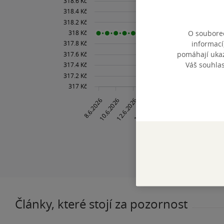
O souborec
informací
pomáhají ukazo
Váš souhla
Články, které stojí za pozornost