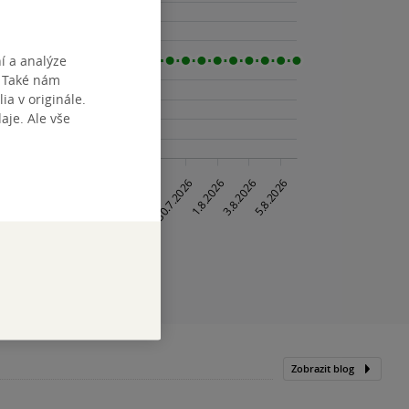
í a analýze
. Také nám
ia v originále.
je. Ale vše
Zobrazit blog