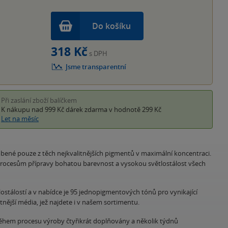
Do košíku
318 Kč
s DPH
Jsme transparentní
Při zaslání zboží balíčkem
K nákupu nad 999 Kč
dárek zdarma
v hodnotě 299 Kč
Let na měsíc
ené pouze z těch nejkvalitnějších pigmentů v maximální koncentraci.
procesům přípravy bohatou barevnost a vysokou světlostálost všech
stálostí a v nabídce je 95 jednopigmentových tónů pro vynikající
tnější média, jež najdete i v našem sortimentu.
během procesu výroby čtyřikrát doplňovány a několik týdnů