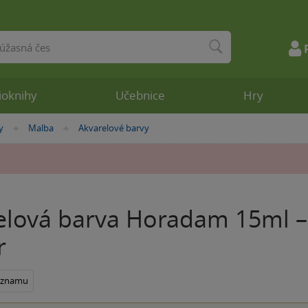
ioknihy
Učebnice
Hry
y
Malba
Akvarelové barvy
»
»
elová barva Horadam 15ml –
r
seznamu