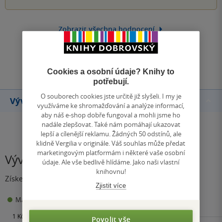
Zobrazit všechna hodnocení
Přidat hodnocení
Cookies a osobní údaje? Knihy to
potřebují.
O souborech cookies jste určitě již slyšeli. I my je
Vývoj ceny
využíváme ke shromažďování a analýze informací,
aby náš e-shop dobře fungoval a mohli jsme ho
nadále zlepšovat. Také nám pomáhají ukazovat
lepší a cílenější reklamu. Žádných 50 odstínů, ale
klidně Vergilia v originále. Váš souhlas může předat
marketingovým platformám i některé vaše osobní
Vývoj ceny
údaje. Ale vše bedlivě hlídáme. Jako naši vlastní
knihovnu!
Získejte přehled o vývoji ceny za posledních 60 dní.
Zjistit více
0 Kč
Maloobchodní cena
Minimální prodejní cena:
Povolit vše