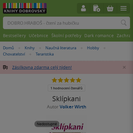
Vyhledávání
Bestsellery
Učebnice
Školní potřeby
Dark romance
Zachra
Nacházíte
Domů
Knihy
Naučná literatura
Hobby
»
»
»
»
se
Chovatelství
Teraristika
»
zde:
Zásilkovna zdarma celý týden!
Za
5.0
z
5
1 hodnocení čtenářů
hvězdiček
Sklípkani
Autor
Volker Wirth
Nedostupné