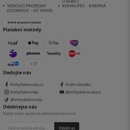
(TŘEBÍČ)
VEDOUCÍ PRODEJNY
KNIHKUPEC - KARVINÁ
(OLOMOUC - OC HANÁ)
Volné pracovní pozice
Platební metody
+ 17
Sledujte nás
KnihyDobrovsky.cz
Knižní závisláci
knihydobrovsky
@knihydobrovskycz
@knihydobrovsky
Odebírejte nás
Každý měsíc společně přečteme tisíce knih
Odebírat