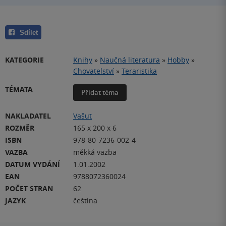
Sdílet
KATEGORIE
Knihy
»
Naučná literatura
»
Hobby
»
Chovatelství
»
Teraristika
TÉMATA
Přidat téma
NAKLADATEL
Vašut
ROZMĚR
165 x 200 x 6
ISBN
978-80-7236-002-4
VAZBA
měkká vazba
DATUM VYDÁNÍ
1.01.2002
EAN
9788072360024
POČET STRAN
62
JAZYK
čeština