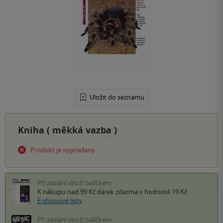
Uložit do seznamu
Kniha (
měkká vazba
)
Produkt je vyprodaný.
Při zaslání zboží balíčkem
K nákupu nad 99 Kč
dárek zdarma
v hodnotě 19 Kč
E-shopové listy
Při zaslání zboží balíčkem