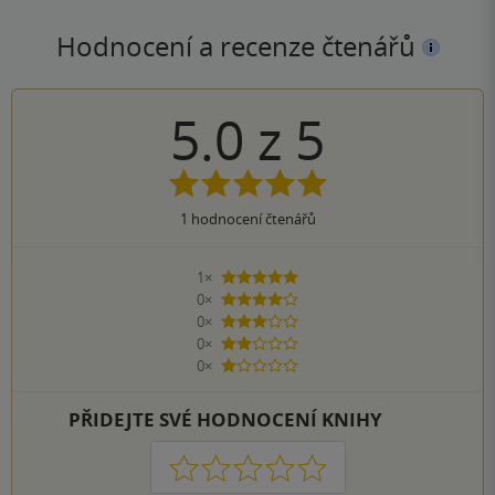
Hodnocení a recenze čtenářů
5.0
z
5
1
hodnocení čtenářů
1×
5 hvězdiček
0×
4 hvězdičky
0×
3 hvězdičky
0×
2 hvězdičky
0×
1 hvezdička
PŘIDEJTE SVÉ HODNOCENÍ KNIHY
1
2
3
4
5