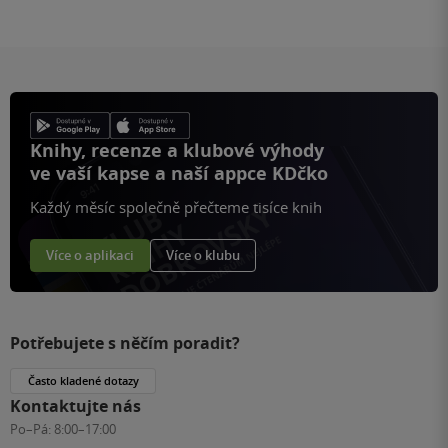
Knihy, recenze a klubové výhody
ve vaší kapse a naší appce KDčko
Každý měsíc společně přečteme tisíce knih
Více o aplikaci
Více o klubu
Potřebujete s něčím poradit?
Často kladené dotazy
Kontaktujte nás
Po–Pá:
8:00–17:00