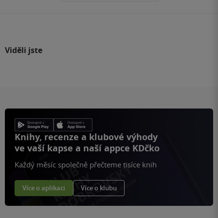
Viděli jste
Knihy, recenze a klubové výhody
ve vaší kapse a naší appce KDčko
Každý měsíc společně přečteme tisíce knih
Více o aplikaci
Více o klubu