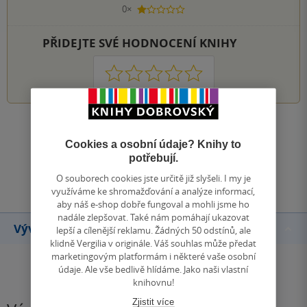
0×
1 hvezdička
PŘIDEJTE SVÉ HODNOCENÍ KNIHY
1
2
3
4
5
Zobrazit všechna hodnocení
Cookies a osobní údaje? Knihy to
potřebují.
Přidat hodnocení
O souborech cookies jste určitě již slyšeli. I my je
využíváme ke shromažďování a analýze informací,
aby náš e-shop dobře fungoval a mohli jsme ho
nadále zlepšovat. Také nám pomáhají ukazovat
Vývoj ceny
lepší a cílenější reklamu. Žádných 50 odstínů, ale
klidně Vergilia v originále. Váš souhlas může předat
marketingovým platformám i některé vaše osobní
údaje. Ale vše bedlivě hlídáme. Jako naši vlastní
knihovnu!
Zjistit více