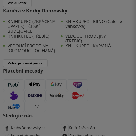
Vše důležité
Kariéra v Knihy Dobrovský
KNIHKUPEC (ZKRÁCENÝ
KNIHKUPEC - BRNO (Galerie
ÚVAZEK) - ČESKÉ
Vaňkovka)
BUDĚJOVICE
KNIHKUPEC (TŘEBÍČ)
VEDOUCÍ PRODEJNY
(TŘEBÍČ)
VEDOUCÍ PRODEJNY
KNIHKUPEC - KARVINÁ
(OLOMOUC - OC HANÁ)
Volné pracovní pozice
Platební metody
+ 17
Sledujte nás
KnihyDobrovsky.cz
Knižní závisláci
knihydobrovsky
@knihydobrovskycz