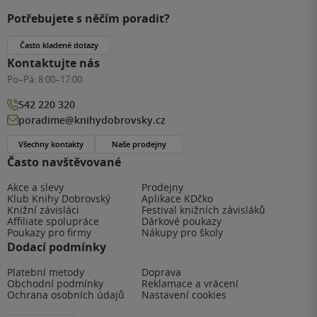
Potřebujete s něčím poradit?
Často kladené dotazy
Kontaktujte nás
Po–Pá:
8:00–17:00
542 220 320
poradime@knihydobrovsky.cz
Všechny kontakty
Naše prodejny
Často navštěvované
Akce a slevy
Prodejny
Klub Knihy Dobrovský
Aplikace KDčko
Knižní závisláci
Festival knižních závisláků
Affiliate spolupráce
Dárkové poukazy
Poukazy pro firmy
Nákupy pro školy
Dodací podmínky
Platební metody
Doprava
Obchodní podmínky
Reklamace a vrácení
Ochrana osobních údajů
Nastavení cookies