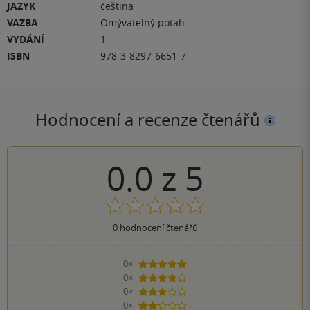
JAZYK
čeština
VAZBA
Omývatelný potah
VYDÁNÍ
1
ISBN
978-3-8297-6651-7
Hodnocení a recenze čtenářů
0.0
z
5
0
hodnocení čtenářů
0×
5 hvězdiček
0×
4 hvězdičky
0×
3 hvězdičky
0×
2 hvězdičky