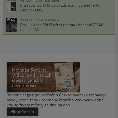
Při zaslání zboží balíčkem
K nákupu nad 99 Kč
dárek zdarma
v hodnotě 19 Kč
E-shopové listy
Při zaslání zboží balíčkem
K nákupu nad 999 Kč
dárek zdarma
v hodnotě 299 Kč
Let na měsíc
Rodinná sága z poválečného Československa zachycuje
osudy jedné ženy i proměny českého venkova v době,
kdy se životy měnily ze dne na den.
Více informací