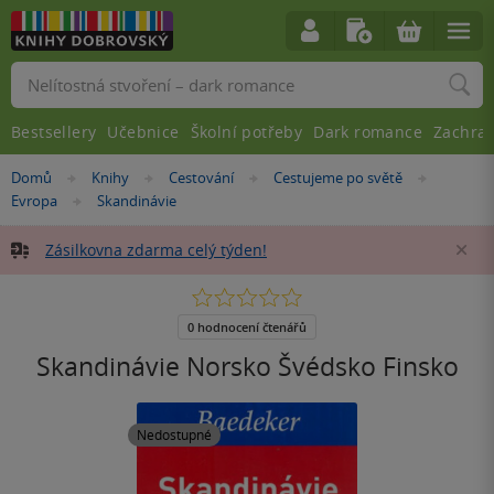
Vyhledávání
Bestsellery
Učebnice
Školní potřeby
Dark romance
Zachra
Nacházíte
Domů
Knihy
Cestování
Cestujeme po světě
»
»
»
»
se
Evropa
Skandinávie
»
zde:
Zásilkovna zdarma celý týden!
Za
0.0
z
5
0 hodnocení čtenářů
hvězdiček
Skandinávie Norsko Švédsko Finsko
Nedostupné