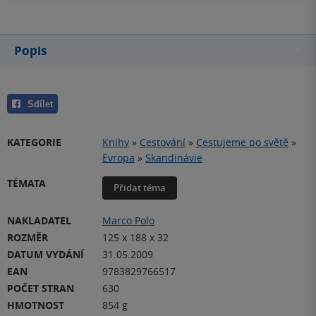
Popis
Sdílet
KATEGORIE
Knihy
»
Cestování
»
Cestujeme po světě
»
Evropa
»
Skandinávie
TÉMATA
Přidat téma
NAKLADATEL
Marco Polo
ROZMĚR
125 x 188 x 32
DATUM VYDÁNÍ
31.05.2009
EAN
9783829766517
POČET STRAN
630
HMOTNOST
854 g