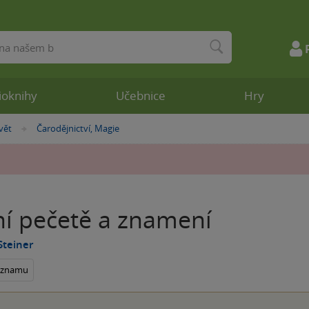
ioknihy
Učebnice
Hry
vět
Čarodějnictví, Magie
»
ní pečetě a znamení
Steiner
seznamu