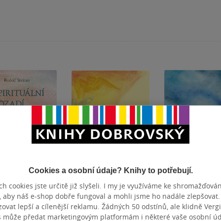
Cookies a osobní údaje? Knihy to potřebují.
h cookies jste určitě již slyšeli. I my je využíváme ke shromažďován
tuální pozadí
Působení
Základy esoteri
, aby náš e-shop dobře fungoval a mohli jsme ho nadále zlepšovat
ího světa. Pád
duchovních bytostí
vat lepší a cílenější reklamu. Žádných 50 odstínů, ale klidně Vergil
ů temnoty
na člověka
Steiner
Rudolf Steiner
Rudolf Steiner
s může předat marketingovým platformám i některé vaše osobní úda