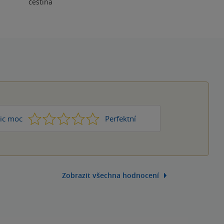
čeština
1
2
3
4
5
ic moc
Perfektní
Zobrazit všechna hodnocení