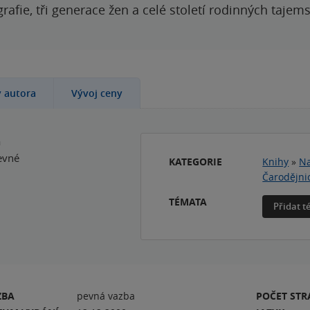
grafie, tři generace žen a celé století rodinných tajem
y autora
Vývoj ceny
a
evné
KATEGORIE
Knihy
»
Na
Čarodějnic
TÉMATA
Přidat 
ZBA
pevná vazba
POČET ST