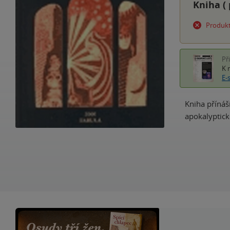
Kniha (
Produkt
Př
K 
E-
Kniha přínáš
apokalyptic