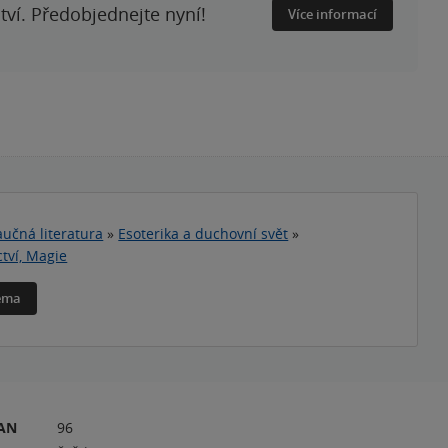
ství. Předobjednejte nyní!
Více informací
učná literatura
»
Esoterika a duchovní svět
»
tví, Magie
téma
RAN
96