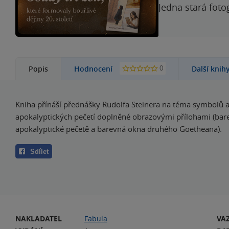
Jedna stará foto
0
Popis
Hodnocení
Další knih
Kniha přínáší přednášky Rudolfa Steinera na téma symbolů 
apokalyptických pečetí doplněné obrazovými přílohami (bar
apokalyptické pečetě a barevná okna druhého Goetheana).
Sdílet
NAKLADATEL
Fabula
VA