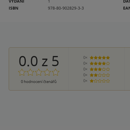
VYDÁNÍ
1
DA
ISBN
978-80-902829-3-3
EA
0.0
z
5
0×
5 hvězdiček
0×
4 hvězdičky
0×
3 hvězdičky
0×
2 hvězdičky
0×
0
hodnocení čtenářů
1 hvezdička