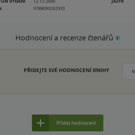
TUM VYDÁNÍ
12.12.2000
JAZYK
N
9788090282933
Hodnocení a recenze čtenářů
PŘIDEJTE SVÉ HODNOCENÍ KNIHY
N
Přidat hodnocení