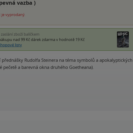
pevná vazba
)
 je vyprodaný.
i zaslání zboží balíčkem
nákupu nad 99 Kč
dárek zdarma
v hodnotě 19 Kč
shopové listy
í přednášky Rudolfa Steinera na téma symbolů a apokalyptických
ké pečetě a barevná okna druhého Goetheana).