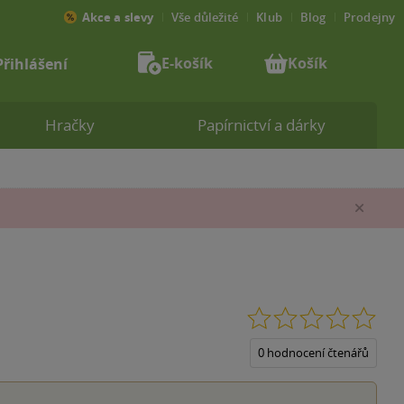
Akce a slevy
Vše důležité
Klub
Blog
Prodejny
E-košík
Košík
Přihlášení
Hračky
Papírnictví a dárky
Zav
0.0
z
5
0 hodnocení čtenářů
hvěz