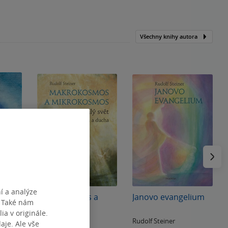
Všechny knihy autora
Následu
í a analýze
ky
Makrokosmos a
Janovo evangelium
. Také nám
mikrokosmos
ia v originále.
Rudolf Steiner
Rudolf Steiner
je. Ale vše