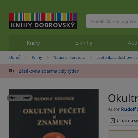
Vyhledávání
Knihy
E-knihy
Aud
Nacházíte
Domů
Knihy
Naučná literatura
Esoterika a duchovní s
»
»
»
se
zde:
Zásilkovna zdarma celý týden!
Okult
Nedostupné
Autor
Rudolf 
Uložit do 