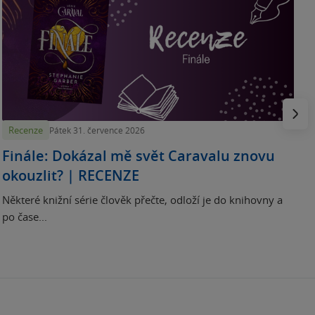
„
p
H
e
Násled
Recenze
Pátek 31. července 2026
Finále: Dokázal mě svět Caravalu znovu
okouzlit? | RECENZE
Některé knižní série člověk přečte, odloží je do knihovny a
po čase...