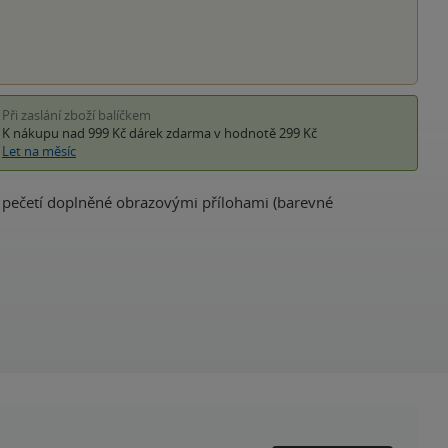
Při zaslání zboží balíčkem
K nákupu nad 999 Kč
dárek zdarma
v hodnotě 299 Kč
Let na měsíc
 pečetí doplněné obrazovými přílohami (barevné