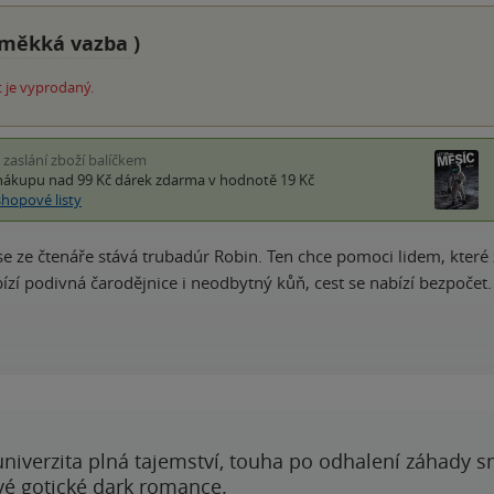
měkká vazba
)
 je vyprodaný.
i zaslání zboží balíčkem
nákupu nad 99 Kč
dárek zdarma
v hodnotě 19 Kč
shopové listy
 se ze čtenáře stává trubadúr Robin. Ten chce pomoci lidem, kter
ízí podivná čarodějnice i neodbytný kůň, cest se nabízí bezpočet. 
 univerzita plná tajemství, touha po odhalení záhady 
ové gotické dark romance.