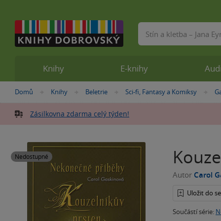
Vyhledávání
Knihy
E-knihy
Aud
Nacházíte
Domů
Knihy
Beletrie
Sci-fi, Fantasy a Komiksy
G
»
»
»
»
se
zde:
Zásilkovna zdarma celý týden!
Kouze
Nedostupné
Autor
Carol 
Uložit do 
Součástí série:
N