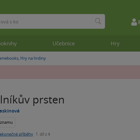
ioknihy
Učebnice
Hry
amebooks, Hry na hrdiny
lníkův prsten
Gaskinová
seznamu
ekonečné příběhy
1. díl z 4