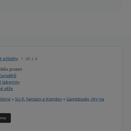
é příběhy
1. díl z 4
íkův prsten
čarodějů
 labyrinty
é věže
letrie
»
Sci-fi, Fantasy a Komiksy
»
Gamebooks, Hry na
téma