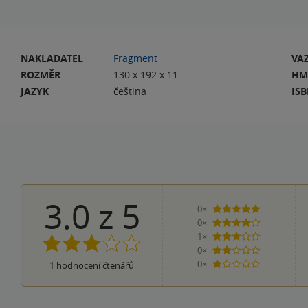
NAKLADATEL
Fragment
VA
ROZMĚR
130 x 192 x 11
HM
JAZYK
čeština
IS
3.0
z
5
0×
5 hvězdiček
0×
4 hvězdičky
1×
3 hvězdičky
0×
2 hvězdičky
0×
1
hodnocení čtenářů
1 hvezdička