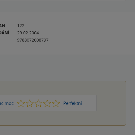
RAN
122
DÁNÍ
29.02.2004
9788072008797
1
2
3
4
5
ic moc
Perfektní