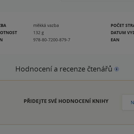
ZBA
měkká vazba
POČET ST
OTNOST
132 g
DATUM VY
BN
978-80-7200-879-7
EAN
Hodnocení a recenze čtenářů
PŘIDEJTE SVÉ HODNOCENÍ KNIHY
N