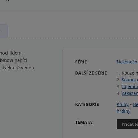
y
moci lidem,
binovi nabízí
SÉRIE
Nekonečn
t. Některé vedou
DALŠÍ ZE SÉRIE
1.
Kouzeln
2.
Souboj 
3.
Tajemné
4.
Zakázan
KATEGORIE
Knihy
»
Be
hrdiny
TÉMATA
Přidat 