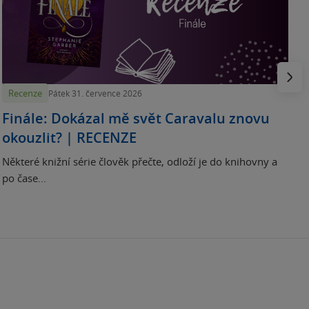
p
H
e
Násled
Recenze
Pátek 31. července 2026
Finále: Dokázal mě svět Caravalu znovu
okouzlit? | RECENZE
Některé knižní série člověk přečte, odloží je do knihovny a
po čase...