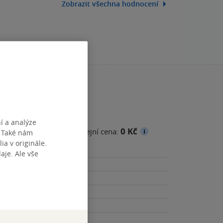
Zobrazit všechna hodnocení
í a analýze
0 Kč
cena
Minimální prodejní cena:
. Také nám
ia v originále.
je. Ale vše