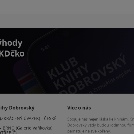
výhody
 KDčko
nihy Dobrovský
Více o nás
(ZKRÁCENÝ ÚVAZEK) - ČESKÉ
Spojuje nás nejen láska ke knihám. K
E
Dobrovský vždy budou rodinnou firm
 BRNO (Galerie Vaňkovka)
pamatuje na své kořeny.
(TŘEBÍČ)