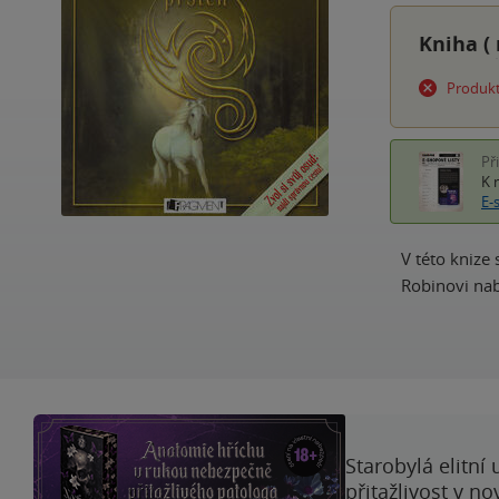
Kniha (
Produkt
Př
K 
E-
V této knize
Robinovi nab
Starobylá elitní
přitažlivost v n