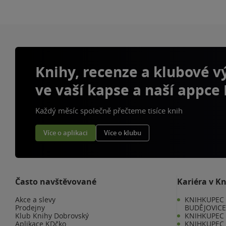
Knihy, recenze a klubové 
ve vaší kapse a naší appce
Každý měsíc společně přečteme tisíce knih
Více o aplikaci
Více o klubu
Často navštěvované
Kariéra v K
Akce a slevy
KNIHKUPEC 
Prodejny
BUDĚJOVIC
Klub Knihy Dobrovský
KNIHKUPEC -
Aplikace KDčko
KNIHKUPEC 