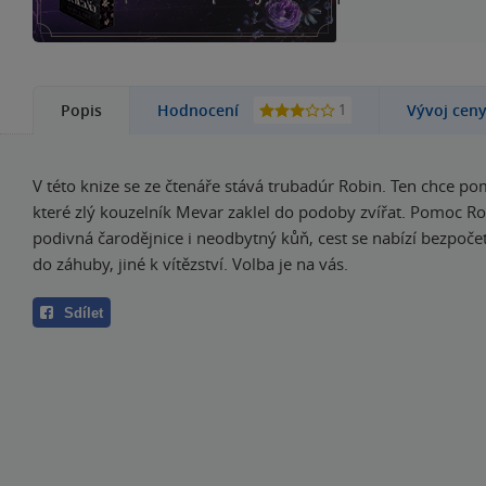
1
Popis
Hodnocení
Vývoj cen
V této knize se ze čtenáře stává trubadúr Robin. Ten chce po
které zlý kouzelník Mevar zaklel do podoby zvířat. Pomoc Ro
podivná čarodějnice i neodbytný kůň, cest se nabízí bezpoče
do záhuby, jiné k vítězství. Volba je na vás.
Sdílet