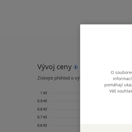
Vývoj ceny
O souborec
Získejte přehled o vývoji ceny za posledních 60
informací
pomáhají ukazo
Váš souhla