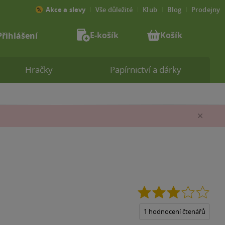
Akce a slevy
Vše důležité
Klub
Blog
Prodejny
E-košík
Košík
Přihlášení
Hračky
Papírnictví a dárky
Zav
3.0
z
5
1 hodnocení čtenářů
hvěz