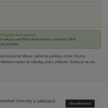
Při zaslání zboží balíčkem
K nákupu nad 999 Kč
dárek zdarma
v hodnotě 299 Kč
Let na měsíc
é zlý kouzelník Mevar zaklel do podoby zvířat. Pomoc
Některé vedou do záhuby, jiné k vítězství. Volba je na vás.
smrtelné choroby a zakázaná
Více informací