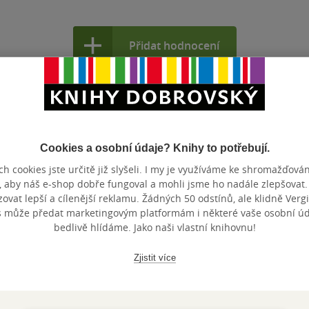
Přidat hodnocení
Cookies a osobní údaje? Knihy to potřebují.
h cookies jste určitě již slyšeli. I my je využíváme ke shromažďován
Maloobchodní 
 dní.
, aby náš e-shop dobře fungoval a mohli jsme ho nadále zlepšovat
vat lepší a cílenější reklamu. Žádných 50 odstínů, ale klidně Vergil
s může předat marketingovým platformám i některé vaše osobní úda
bedlivě hlídáme. Jako naši vlastní knihovnu!
Zjistit více