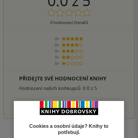
0.0
z
5
0
hodnocení čtenářů
0×
5 hvězdiček
0×
4 hvězdičky
0×
3 hvězdičky
0×
2 hvězdičky
0×
1 hvezdička
PŘIDEJTE SVÉ HODNOCENÍ KNIHY
Hodnocení našich knihkupců: 0.0 z 5
1
2
3
4
5
Cookies a osobní údaje? Knihy to
Zobrazit všechna hodnocení
potřebují.