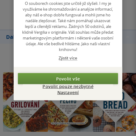
O souborech cookies jste určitě již slyšeli. I my je
využíváme ke shromažďování a analýze informací,
Přidat hodnocení
aby náš e-shop dobře fungoval a mohli jsme ho
nadále zlepšovat. Také nám pomáhají ukazovat
lepší a cílenější reklamu. Žádných 50 odstínů, ale
klidně Vergilia v originále. Váš souhlas může předat
Další knihy autora
marketingovým platformám i některé vaše osobní
údaje. Ale vše bedlivě hlídáme. Jako naši vlastní
knihovnu!
Zjistit více
Povolit vše
Povolit pouze nezbytné
Nastavení