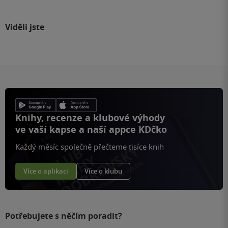
Viděli jste
Knihy, recenze a klubové výhody
ve vaší kapse a naší appce KDčko
Každý měsíc společně přečteme tisíce knih
Více o aplikaci
Více o klubu
Potřebujete s něčím poradit?