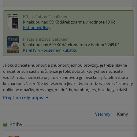
Při zaslání zboží balíčkem
K nákupu nad 99 Kč
dárek zdarma
v hodnotě 19 Kč
E-shopové listy
Při zaslání zboží balíčkem
K nákupu nad 699 Kč
dárek zdarma
v hodnotě 249 Kč
Karel IV. v kouzelném kukátku
. Pokud chcete hubnout a zhubnout jednou provždy, je třeba hlavně
omezit přísun sacharidů. Jenže je tolik dobrot, kterých se nechcete
vzdát! Třeba nechcete přijít o víkendovou grilovačku s přáteli. S touto
kuchařkou však může být všechno jinak! Uvnitř totiž najdete všechny ty
oblíbené omáčky, dressingy, marinády, hamburgery, hot-dogy a další…
Přejít na celý popis
Všechny
Knihy
Knihy