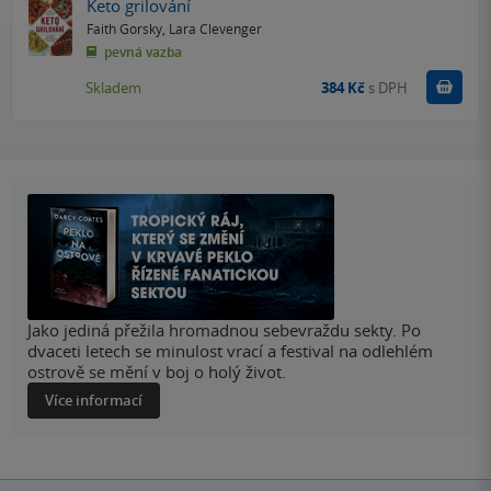
Keto grilování
Faith Gorsky
,
Lara Clevenger
pevná vazba
Do k
Skladem
384 Kč
s DPH
Jako jediná přežila hromadnou sebevraždu sekty. Po
dvaceti letech se minulost vrací a festival na odlehlém
ostrově se mění v boj o holý život.
Více informací