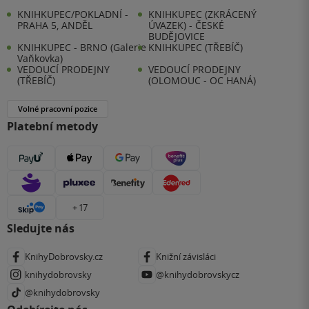
KNIHKUPEC/POKLADNÍ -
KNIHKUPEC (ZKRÁCENÝ
PRAHA 5, ANDĚL
ÚVAZEK) - ČESKÉ
BUDĚJOVICE
KNIHKUPEC - BRNO (Galerie
KNIHKUPEC (TŘEBÍČ)
Vaňkovka)
VEDOUCÍ PRODEJNY
VEDOUCÍ PRODEJNY
(TŘEBÍČ)
(OLOMOUC - OC HANÁ)
Volné pracovní pozice
Platební metody
+ 17
Sledujte nás
KnihyDobrovsky.cz
Knižní závisláci
knihydobrovsky
@knihydobrovskycz
@knihydobrovsky