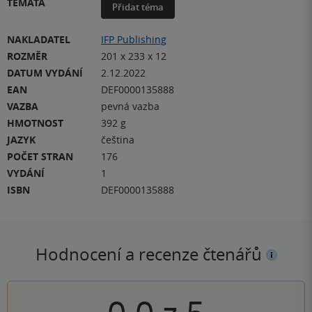
TÉMATA
Přidat téma
NAKLADATEL
IFP Publishing
ROZMĚR
201 x 233 x 12
DATUM VYDÁNÍ
2.12.2022
EAN
DEF0000135888
VAZBA
pevná vazba
HMOTNOST
392 g
JAZYK
čeština
POČET STRAN
176
VYDÁNÍ
1
ISBN
DEF0000135888
Hodnocení a recenze čtenářů