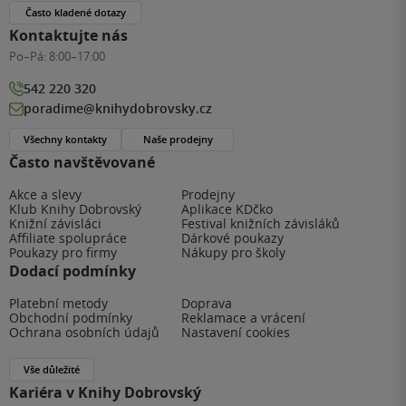
Často kladené dotazy
Kontaktujte nás
Po–Pá:
8:00–17:00
542 220 320
poradime@knihydobrovsky.cz
Všechny kontakty
Naše prodejny
Často navštěvované
Akce a slevy
Prodejny
Klub Knihy Dobrovský
Aplikace KDčko
Knižní závisláci
Festival knižních závisláků
Affiliate spolupráce
Dárkové poukazy
Poukazy pro firmy
Nákupy pro školy
Dodací podmínky
Platební metody
Doprava
Obchodní podmínky
Reklamace a vrácení
Ochrana osobních údajů
Nastavení cookies
Vše důležité
Kariéra v Knihy Dobrovský