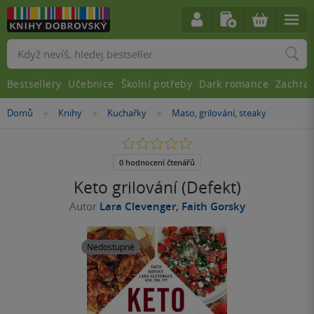
Vyhledávání
Bestsellery
Učebnice
Školní potřeby
Dark romance
Zachra
Nacházíte
Domů
Knihy
Kuchařky
Maso, grilování, steaky
»
»
»
se
zde:
0.0
z
5
0 hodnocení čtenářů
hvězdiček
Keto grilování (Defekt)
Autor
Lara Clevenger
,
Faith Gorsky
Nedostupné