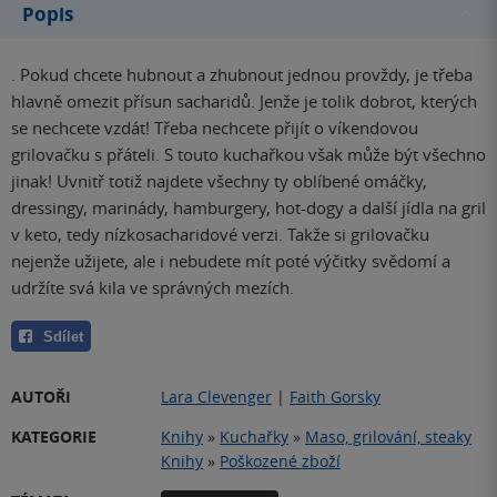
Popis
. Pokud chcete hubnout a zhubnout jednou provždy, je třeba
hlavně omezit přísun sacharidů. Jenže je tolik dobrot, kterých
se nechcete vzdát! Třeba nechcete přijít o víkendovou
grilovačku s přáteli. S touto kuchařkou však může být všechno
jinak! Uvnitř totiž najdete všechny ty oblíbené omáčky,
dressingy, marinády, hamburgery, hot-dogy a další jídla na gril
v keto, tedy nízkosacharidové verzi. Takže si grilovačku
nejenže užijete, ale i nebudete mít poté výčitky svědomí a
udržíte svá kila ve správných mezích.
Sdílet
AUTOŘI
Lara Clevenger
|
Faith Gorsky
KATEGORIE
Knihy
»
Kuchařky
»
Maso, grilování, steaky
Knihy
»
Poškozené zboží