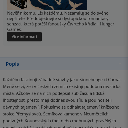
Nevěř nikomu. Lži každému. Nezamiluj se do svého
nepřítele. Předobjednejte si dystopickou romantasy
senzaci, která potěší fanoušky Čtvrtého křídla i Hunger
Games.
Více informací
Popis
Každého fascinují záhadné stavby jako Stonehenge či Carnac...
Méně se ví, že i v českých zemích existují podobná mystická
místa. Ačkoliv se na nich podepsal zub času a lidská
lhostejnost, přesto mají dodnes svou sílu a jsou nositeli
dávných tajemství. Pokusíme se odhalit tajemství knížecího
stolce Přemyslovců, Šemíkova kamene v Neumětelích,
podivných Kounovských řad, nebo mohutných pravěkých
mohyl, v nichž lze objevit podobné konstrukční prvky jako v