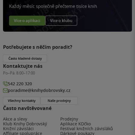
Každý měsíc společně přečteme tisíce knih
Více o aplikaci
Více o klubu
Potřebujete s něčím poradit?
Často kladené dotazy
Kontaktujte nás
Po–Pá:
8:00–17:00
542 220 320
poradime@knihydobrovsky.cz
Všechny kontakty
Naše prodejny
Často navštěvované
Akce a slevy
Prodejny
Klub Knihy Dobrovský
Aplikace KDčko
Knižní závisláci
Festival knižních závisláků
Affiliate spolupráce
Dárkové poukazy