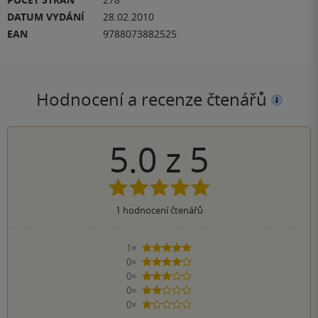
DATUM VYDÁNÍ
28.02.2010
EAN
9788073882525
Hodnocení a recenze čtenářů
5.0
z
5
1
hodnocení čtenářů
1×
5 hvězdiček
0×
4 hvězdičky
0×
3 hvězdičky
0×
2 hvězdičky
0×
1 hvezdička