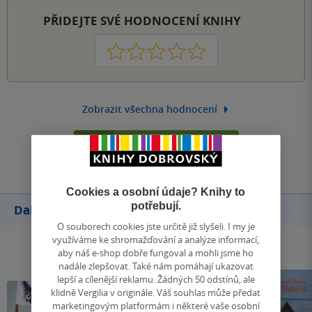
PŘIDEJTE SVÉ HODNOCENÍ KNIHY
1
2
3
4
5
Zobrazit všechna hodnocení
Přidat hodnocení
Cookies a osobní údaje? Knihy to
potřebují.
Další knihy autora
O souborech cookies jste určitě již slyšeli. I my je
využíváme ke shromažďování a analýze informací,
aby náš e-shop dobře fungoval a mohli jsme ho
nadále zlepšovat. Také nám pomáhají ukazovat
lepší a cílenější reklamu. Žádných 50 odstínů, ale
klidně Vergilia v originále. Váš souhlas může předat
marketingovým platformám i některé vaše osobní