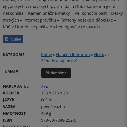
egyptských či mayských pyramidách.Doba kamenná ještě
neskončila – Kámen Sněžné matky – Velikonoční past – Desky
mrtvých – Internet pravěku – Kameny božské a ďábelské –
Kůň v Homoli se plaší – Archeologové v rozpacích
Sdílet
KATEGORIE
Knihy
»
Naučná literatura
»
Hobby
»
Záhady a tajemství
TÉMATA
Přidat téma
NAKLADATEL
XYZ
ROZMĚR
155 x 215 x 20
JAZYK
čeština
VAZBA
pevná vazba
HMOTNOST
469 g
ISBN
978-80-7388-252-5
POČET STRAN
278