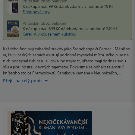
Při zaslání zboží balíčkem
K nákupu nad 99 Kč
dárek zdarma
v hodnotě 19 Kč
E-shopové listy
Při zaslání zboží balíčkem
K nákupu nad 699 Kč
dárek zdarma
v hodnotě 249 Kč
Karel IV. v kouzelném kukátku
Každého fascinují záhadné stavby jako Stonehenge či Carnac... Méně se
ví, že i v českých zemích existují podobná mystická místa. Ačkoliv se na
nich podepsal zub času a lidská lhostejnost, přesto mají dodnes svou
sílu a jsou nositeli dávných tajemství. Pokusíme se odhalit tajemství
knížecího stolce Přemyslovců, Šemíkova kamene v Neumětelích,…
Přejít na celý popis