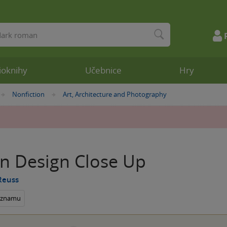
ioknihy
Učebnice
Hry
Nonfiction
Art, Architecture and Photography
»
»
n Design Close Up
Reuss
seznamu