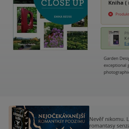
Kniha (
Produkt
Př
K 
E-
Garden Desig
exceptional 
photographic
Nevěř nikomu. L
romantasy senzac