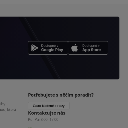
Potřebujete s něčím poradit?
nihy
Často kladené dotazy
ou, která
Kontaktujte nás
Po–Pá:
8:00–17:00