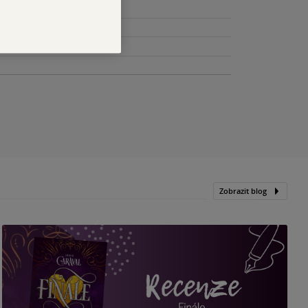
Zobrazit blog
„
p