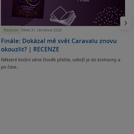
H
e
Násled
Recenze
Pátek 31. července 2026
Finále: Dokázal mě svět Caravalu znovu
okouzlit? | RECENZE
Některé knižní série člověk přečte, odloží je do knihovny a
po čase...