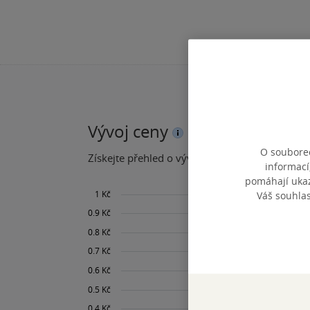
Vývoj ceny
O souborec
Získejte přehled o vývoji ceny za posledních 60
informací
pomáhají ukazo
Váš souhla