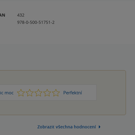
RAN
432
978-0-500-51751-2
1
2
3
4
5
ic moc
Perfektní
Zobrazit všechna hodnocení