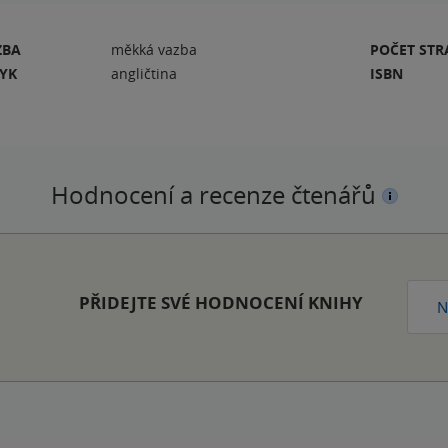
ZBA
měkká vazba
POČET ST
ZYK
angličtina
ISBN
Hodnocení a recenze čtenářů
PŘIDEJTE SVÉ HODNOCENÍ KNIHY
N