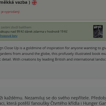
měkká vazba
)
 je vyprodaný.
i zaslání zboží balíčkem
nákupu nad 99 Kč
dárek zdarma
v hodnotě 19 Kč
shopové listy
n Close Up is a goldmine of inspiration for anyone wanting to 
gardens from around the globe, this profusely illustrated book ex
 detail. With creations by leading British and international land
ži každému. Nezamiluj se do svého nepřítele. Předobj
i, která potěší fanoušky Čtvrtého křídla i Hunger Ga