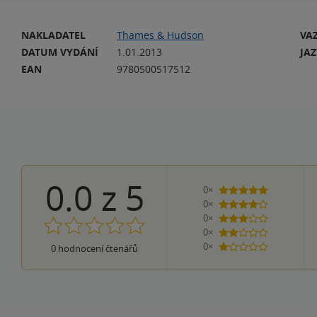
NAKLADATEL
Thames & Hudson
VA
DATUM VYDÁNÍ
1.01.2013
JA
EAN
9780500517512
0.0
z
5
0×
5 hvězdiček
0×
4 hvězdičky
0×
3 hvězdičky
0×
2 hvězdičky
0×
0
hodnocení čtenářů
1 hvezdička