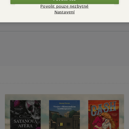
Povolit pouze nezbytné
Nastavení