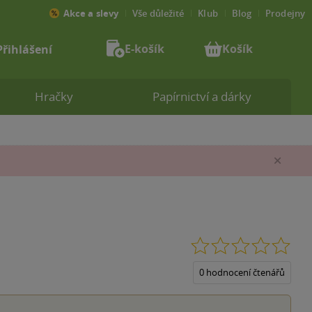
Akce a slevy
Vše důležité
Klub
Blog
Prodejny
E-košík
Košík
Přihlášení
Hračky
Papírnictví a dárky
Zav
0.0
z
5
0 hodnocení čtenářů
hvěz