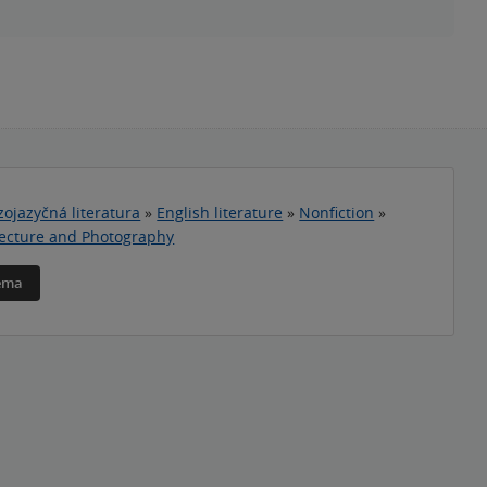
zojazyčná literatura
»
English literature
»
Nonfiction
»
itecture and Photography
téma