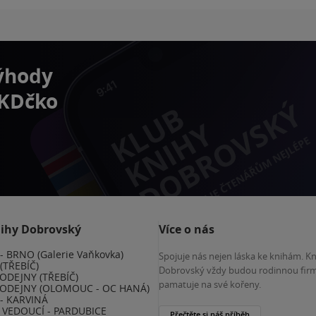
výhody
 KDčko
nihy Dobrovský
Více o nás
 BRNO (Galerie Vaňkovka)
Spojuje nás nejen láska ke knihám. K
(TŘEBÍČ)
Dobrovský vždy budou rodinnou firm
ODEJNY (TŘEBÍČ)
pamatuje na své kořeny.
ODEJNY (OLOMOUC - OC HANÁ)
- KARVINÁ
VEDOUCÍ - PARDUBICE
Přečtěte si náš příběh