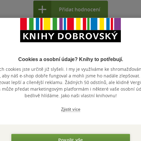
Přidat hodnocení
Cookies a osobní údaje? Knihy to potřebují.
h cookies jste určitě již slyšeli. I my je využíváme ke shromažďován
Maloobchodní 
 dní.
, aby náš e-shop dobře fungoval a mohli jsme ho nadále zlepšovat
vat lepší a cílenější reklamu. Žádných 50 odstínů, ale klidně Vergil
s může předat marketingovým platformám i některé vaše osobní úda
bedlivě hlídáme. Jako naši vlastní knihovnu!
Zjistit více
Povolit vše