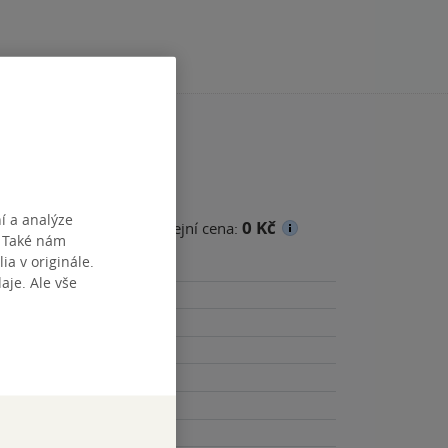
í a analýze
0 Kč
cena
Minimální prodejní cena:
. Také nám
ia v originále.
je. Ale vše