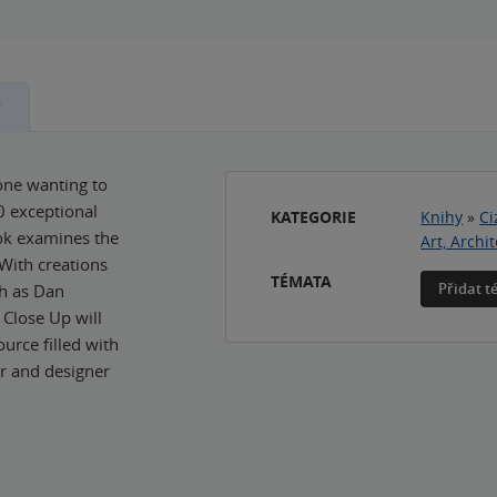
y
one wanting to
 exceptional
KATEGORIE
Knihy
»
Ci
ook examines the
Art, Arch
 With creations
TÉMATA
Přidat 
ch as Dan
Close Up will
urce filled with
er and designer