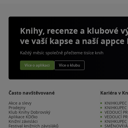
Knihy, recenze a klubové 
ve vaší kapse a naší appce
Každý měsíc společně přečteme tisíce knih
Více o aplikaci
Více o klubu
Často navštěvované
Kariéra v K
Akce a slevy
KNIHKUPEC -
Prodejny
KNIHKUPEC 
Klub Knihy Dobrovský
VEDOUCÍ PR
Aplikace KDčko
VEDOUCÍ PR
Knižní závisláci
KNIHKUPEC 
Festival knižních závisláků
SMĚNOVÝ/Á 