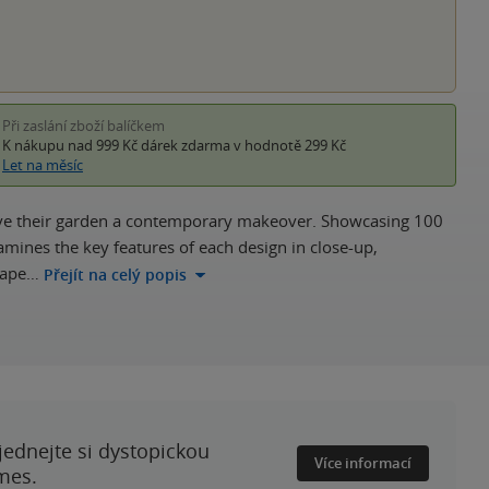
Při zaslání zboží balíčkem
K nákupu nad 999 Kč
dárek zdarma
v hodnotě 299 Kč
Let na měsíc
give their garden a contemporary makeover. Showcasing 100
amines the key features of each design in close-up,
scape…
Přejít na celý popis
ednejte si dystopickou
Více informací
mes.