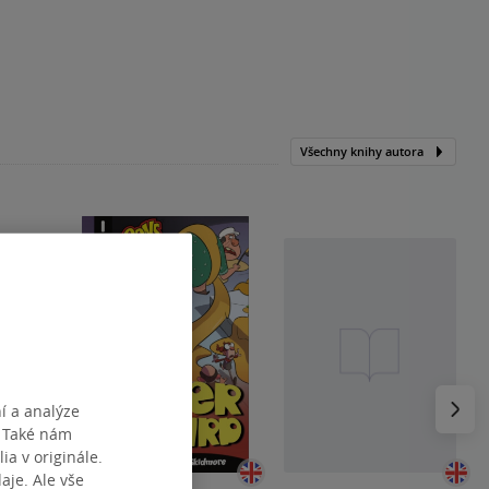
Všechny knihy autora
Následu
í a analýze
. Také nám
ia v originále.
je. Ale vše