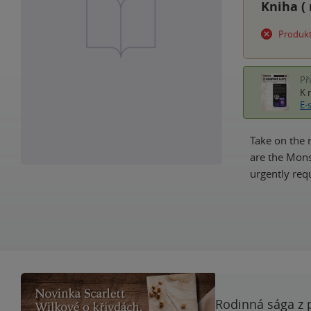
Kniha (
Produkt
Př
K 
E-
Take on the 
are the Mons
urgently req
Rodinná sága z 