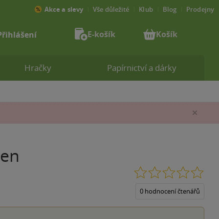
Akce a slevy
Vše důležité
Klub
Blog
Prodejny
E-košík
Košík
Přihlášení
Hračky
Papírnictví a dárky
Zav
ien
0.0
z
5
0 hodnocení čtenářů
hvěz