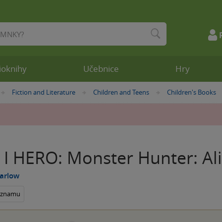
ioknihy
Učebnice
Hry
Fiction and Literature
Children and Teens
Children's Books
»
»
»
 I HERO: Monster Hunter: Al
arlow
seznamu