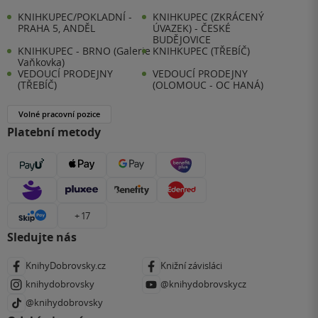
KNIHKUPEC/POKLADNÍ -
KNIHKUPEC (ZKRÁCENÝ
PRAHA 5, ANDĚL
ÚVAZEK) - ČESKÉ
BUDĚJOVICE
KNIHKUPEC - BRNO (Galerie
KNIHKUPEC (TŘEBÍČ)
Vaňkovka)
VEDOUCÍ PRODEJNY
VEDOUCÍ PRODEJNY
(TŘEBÍČ)
(OLOMOUC - OC HANÁ)
Volné pracovní pozice
Platební metody
+ 17
Sledujte nás
KnihyDobrovsky.cz
Knižní závisláci
knihydobrovsky
@knihydobrovskycz
@knihydobrovsky