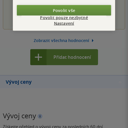
PŘIDEJTE SVÉ HODNOCENÍ KNIHY
Povolit vše
1
2
3
4
5
Povolit pouze nezbytné
Nastavení
Zobrazit všechna hodnocení
Přidat hodnocení
Vývoj ceny
Vývoj ceny
Získejte přehled o vývoji ceny za posledních 60 dní.