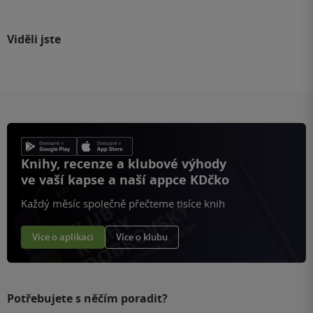
Viděli jste
Knihy, recenze a klubové výhody
ve vaší kapse a naší appce KDčko
Každý měsíc společně přečteme tisíce knih
Více o aplikaci
Více o klubu
Potřebujete s něčím poradit?