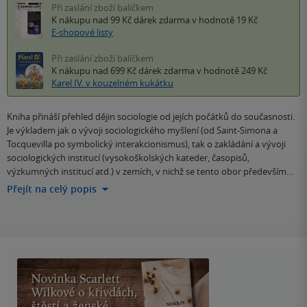
Při zaslání zboží balíčkem
K nákupu nad 99 Kč
dárek zdarma
v hodnotě 19 Kč
E-shopové listy
Při zaslání zboží balíčkem
K nákupu nad 699 Kč
dárek zdarma
v hodnotě 249 Kč
Karel IV. v kouzelném kukátku
Kniha přináší přehled dějin sociologie od jejích počátků do současnosti.
Je výkladem jak o vývoji sociologického myšlení (od Saint-Simona a
Tocquevilla po symbolický interakcionismus), tak o zakládání a vývoji
sociologických institucí (vysokoškolských kateder, časopisů,
výzkumných institucí atd.) v zemích, v nichž se tento obor především…
Přejít na celý popis