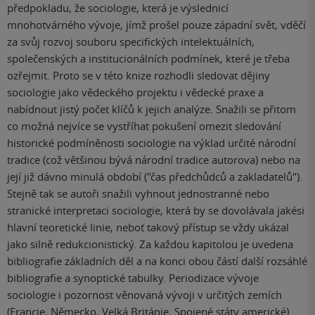
předpokladu, že sociologie, která je výslednicí
mnohotvárného vývoje, jímž prošel pouze západní svět, vděčí
za svůj rozvoj souboru specifických intelektuálních,
společenských a institucionálních podmínek, které je třeba
ozřejmit. Proto se v této knize rozhodli sledovat dějiny
sociologie jako vědeckého projektu i vědecké praxe a
nabídnout jistý počet klíčů k jejich analýze. Snažili se přitom
co možná nejvíce se vystříhat pokušení omezit sledování
historické podmíněnosti sociologie na výklad určité národní
tradice (což většinou bývá národní tradice autorova) nebo na
její již dávno minulá období ("čas předchůdců a zakladatelů").
Stejně tak se autoři snažili vyhnout jednostranné nebo
stranické interpretaci sociologie, která by se dovolávala jakési
hlavní teoretické linie, neboť takový přístup se vždy ukázal
jako silně redukcionistický. Za každou kapitolou je uvedena
bibliografie základních děl a na konci obou částí další rozsáhlé
bibliografie a synoptické tabulky. Periodizace vývoje
sociologie i pozornost věnovaná vývoji v určitých zemích
(Francie, Německo, Velká Británie, Spojené státy americké)