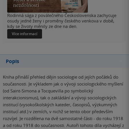
Rodinná sága z poválečného Československa zachycuje
osudy jedné ženy i proměny českého venkova v době,
kdy se životy měnily ze dne na den.
Více informací
Popis
Kniha přináší přehled dějin sociologie od jejích počátků do
současnosti. Je výkladem jak o vývoji sociologického myšlení
(od Saint-Simona a Tocquevilla po symbolický
interakcionismus), tak o zakládání a vývoji sociologických
institucí (vysokoškolských kateder, časopisů, výzkumných
institucí atd.) v zemích, v nichž se tento obor především
rozvíjel. Je rozdělena na dvě samostatné části - do roku 1918
a od roku 1918 do současnosti. Autoři tohoto díla vycházejí z