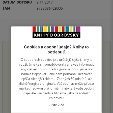
DATUM DOTISKU
9.11.2017
EAN
9788086429335
Hodnocení a recenze čtenářů
Cookies a osobní údaje? Knihy to
0.0
z
5
potřebují.
O souborech cookies jste určitě již slyšeli. I my je
využíváme ke shromažďování a analýze informací,
aby náš e-shop dobře fungoval a mohli jsme ho
0
hodnocení čtenářů
nadále zlepšovat. Také nám pomáhají ukazovat
lepší a cílenější reklamu. Žádných 50 odstínů, ale
klidně Vergilia v originále. Váš souhlas může předat
0×
5 hvězdiček
marketingovým platformám i některé vaše osobní
0×
4 hvězdičky
údaje. Ale vše bedlivě hlídáme. Jako naši vlastní
0×
3 hvězdičky
knihovnu!
0×
2 hvězdičky
0×
1 hvezdička
Zjistit více