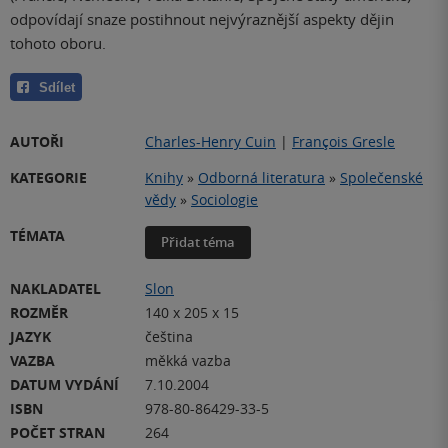
odpovídají snaze postihnout nejvýraznější aspekty dějin
tohoto oboru.
Sdílet
AUTOŘI
Charles-Henry Cuin
|
François Gresle
KATEGORIE
Knihy
»
Odborná literatura
»
Společenské
vědy
»
Sociologie
TÉMATA
Přidat téma
NAKLADATEL
Slon
ROZMĚR
140 x 205 x 15
JAZYK
čeština
VAZBA
měkká vazba
DATUM VYDÁNÍ
7.10.2004
ISBN
978-80-86429-33-5
POČET STRAN
264