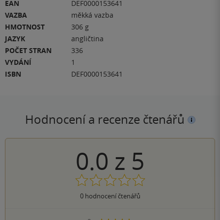
EAN
DEF0000153641
VAZBA
měkká vazba
HMOTNOST
306 g
JAZYK
angličtina
POČET STRAN
336
VYDÁNÍ
1
ISBN
DEF0000153641
Hodnocení a recenze čtenářů
0.0
z
5
0
hodnocení čtenářů