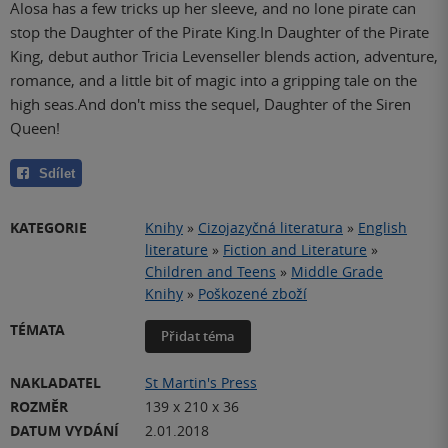
Alosa has a few tricks up her sleeve, and no lone pirate can
stop the Daughter of the Pirate King.In Daughter of the Pirate
King, debut author Tricia Levenseller blends action, adventure,
romance, and a little bit of magic into a gripping tale on the
high seas.And don't miss the sequel, Daughter of the Siren
Queen!
Sdílet
KATEGORIE
Knihy
»
Cizojazyčná literatura
»
English
literature
»
Fiction and Literature
»
Children and Teens
»
Middle Grade
Knihy
»
Poškozené zboží
TÉMATA
Přidat téma
NAKLADATEL
St Martin's Press
ROZMĚR
139 x 210 x 36
DATUM VYDÁNÍ
2.01.2018