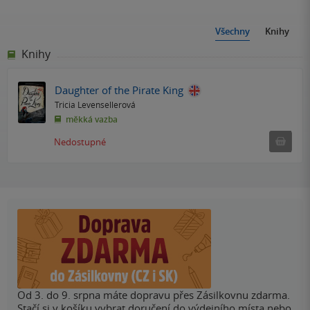
Všechny
Knihy
Knihy
Daughter of the Pirate King
Tricia Levensellerová
měkká vazba
Ned
Nedostupné
Od 3. do 9. srpna máte dopravu přes Zásilkovnu zdarma.
Stačí si v košíku vybrat doručení do výdejního místa nebo