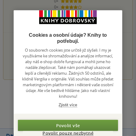
0×
5 hvězdiček
0×
4 hvězdičky
0×
3 hvězdičky
0×
2 hvězdičky
0×
1 hvezdička
Cookies a osobní údaje? Knihy to
PŘIDEJTE SVÉ HODNOCENÍ KNIHY
potřebují.
Hodnocení našich knihkupců: 0.0 z 5
O souborech cookies jste určitě již slyšeli. I my je
využíváme ke shromažďování a analýze informací,
aby náš e-shop dobře fungoval a mohli jsme ho
1
2
3
4
5
nadále zlepšovat. Také nám pomáhají ukazovat
lepší a cílenější reklamu. Žádných 50 odstínů, ale
klidně Vergilia v originále. Váš souhlas může předat
marketingovým platformám i některé vaše osobní
údaje. Ale vše bedlivě hlídáme. Jako naši vlastní
Zobrazit všechna hodnocení
knihovnu!
Zjistit více
Přidat hodnocení
Povolit vše
Povolit pouze nezbytné
Další knihy autora