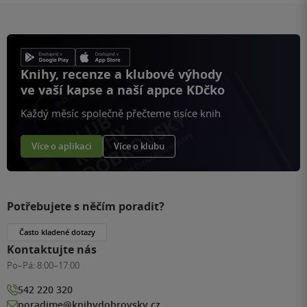
Knihy, recenze a klubové výhody
ve vaší kapse a naší appce KDčko
Každý měsíc společně přečteme tisíce knih
Více o aplikaci
Více o klubu
Potřebujete s něčím poradit?
Často kladené dotazy
Kontaktujte nás
Po–Pá:
8:00–17:00
542 220 320
poradime@knihydobrovsky.cz