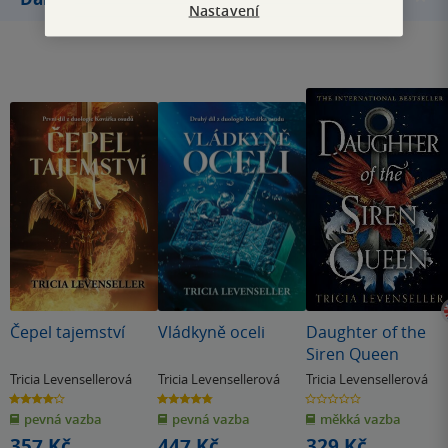
Nastavení
Čepel tajemství
Vládkyně oceli
Daughter of the
Siren Queen
Tricia Levensellerová
Tricia Levensellerová
Tricia Levensellerová
4.2
4.8
0.0
z
z
z
pevná vazba
pevná vazba
měkká vazba
5
5
5
hvězdiček
hvězdiček
hvězdiček
357 Kč
447 Kč
329 Kč