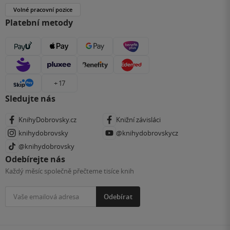
Volné pracovní pozice
Platební metody
+ 17
Sledujte nás
KnihyDobrovsky.cz
Knižní závisláci
knihydobrovsky
@knihydobrovskycz
@knihydobrovsky
Odebírejte nás
Každý měsíc společně přečteme tisíce knih
Odebírat