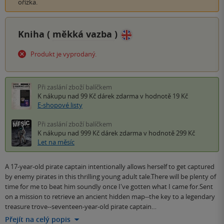
ořízka.
Kniha (
měkká vazba
)
Produkt je vyprodaný.
Při zaslání zboží balíčkem
K nákupu nad 99 Kč
dárek zdarma
v hodnotě 19 Kč
E-shopové listy
Při zaslání zboží balíčkem
K nákupu nad 999 Kč
dárek zdarma
v hodnotě 299 Kč
Let na měsíc
A 17-year-old pirate captain intentionally allows herself to get captured
by enemy pirates in this thrilling young adult tale.There will be plenty of
time for me to beat him soundly once I've gotten what I came for.Sent
on a mission to retrieve an ancient hidden map--the key to a legendary
treasure trove--seventeen-year-old pirate captain…
Přejít na celý popis