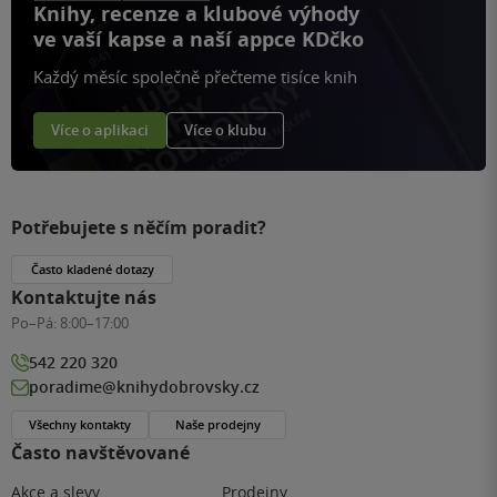
Knihy, recenze a klubové výhody
ve vaší kapse a naší appce KDčko
Každý měsíc společně přečteme tisíce knih
Více o aplikaci
Více o klubu
Potřebujete s něčím poradit?
Často kladené dotazy
Kontaktujte nás
Po–Pá:
8:00–17:00
542 220 320
poradime@knihydobrovsky.cz
Všechny kontakty
Naše prodejny
Často navštěvované
Akce a slevy
Prodejny