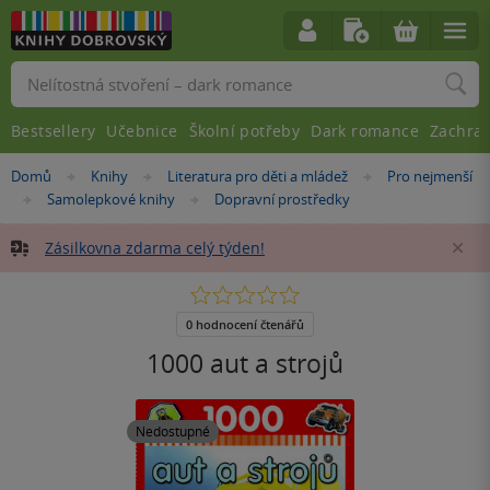
Vyhledávání
Bestsellery
Učebnice
Školní potřeby
Dark romance
Zachra
Nacházíte
Domů
Knihy
Literatura pro děti a mládež
Pro nejmenší
»
»
»
se
Samolepkové knihy
Dopravní prostředky
»
»
zde:
Zásilkovna zdarma celý týden!
Za
0.0
z
5
0 hodnocení čtenářů
hvězdiček
1000 aut a strojů
Nedostupné