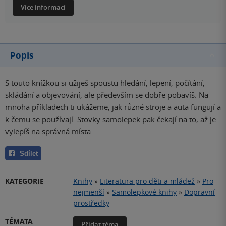
Více informací
Popis
S touto knížkou si užiješ spoustu hledání, lepení, počítání,
skládání a objevování, ale především se dobře pobavíš. Na
mnoha příkladech ti ukážeme, jak různé stroje a auta fungují a
k čemu se používají. Stovky samolepek pak čekají na to, až je
vylepíš na správná místa.
Sdílet
KATEGORIE
Knihy
»
Literatura pro děti a mládež
»
Pro
nejmenší
»
Samolepkové knihy
»
Dopravní
prostředky
TÉMATA
Přidat téma