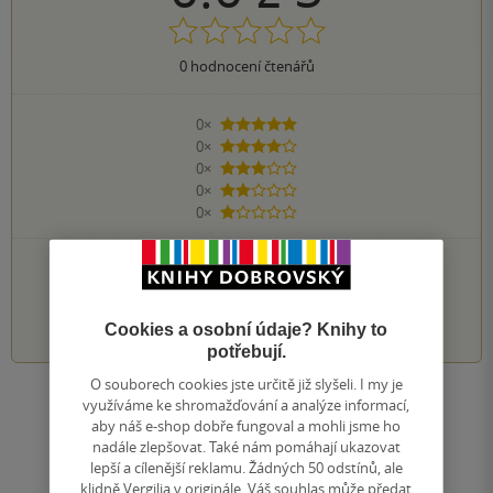
0
hodnocení čtenářů
0×
5 hvězdiček
0×
4 hvězdičky
0×
3 hvězdičky
0×
2 hvězdičky
0×
1 hvezdička
PŘIDEJTE SVÉ HODNOCENÍ KNIHY
1
2
3
4
5
Cookies a osobní údaje? Knihy to
potřebují.
O souborech cookies jste určitě již slyšeli. I my je
využíváme ke shromažďování a analýze informací,
Zobrazit všechna hodnocení
aby náš e-shop dobře fungoval a mohli jsme ho
nadále zlepšovat. Také nám pomáhají ukazovat
lepší a cílenější reklamu. Žádných 50 odstínů, ale
Přidat hodnocení
klidně Vergilia v originále. Váš souhlas může předat