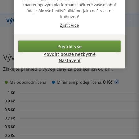
marketingovým platformám i některé vaše osobní
údaje. Ale vše bedlivě hlídáme. Jako naši vlastní
knihovnu!
Vývoj ceny
Zjistit více
Povolit vše
Povolit pouze nezbytné
Vývoj ceny
Nastavení
Získejte přehled o vývoji ceny za posledních 60 dní.
0 Kč
Maloobchodní cena
Minimální prodejní cena: