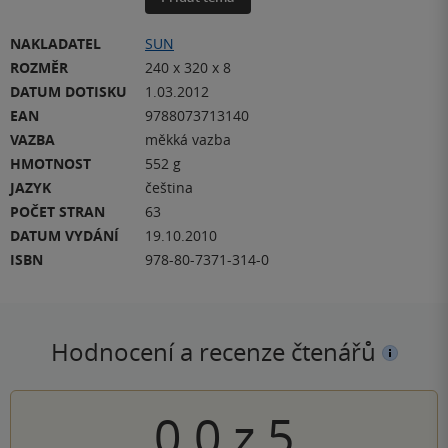
NAKLADATEL
SUN
ROZMĚR
240 x 320 x 8
DATUM DOTISKU
1.03.2012
EAN
9788073713140
VAZBA
měkká vazba
HMOTNOST
552 g
JAZYK
čeština
POČET STRAN
63
DATUM VYDÁNÍ
19.10.2010
ISBN
978-80-7371-314-0
Hodnocení a recenze čtenářů
0.0
z
5