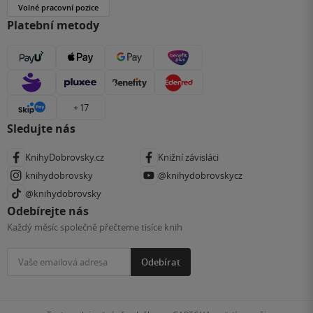
Volné pracovní pozice
Platební metody
+ 17
Sledujte nás
KnihyDobrovsky.cz
Knižní závisláci
knihydobrovsky
@knihydobrovskycz
@knihydobrovsky
Odebírejte nás
Každý měsíc společně přečteme tisíce knih
Odebírat