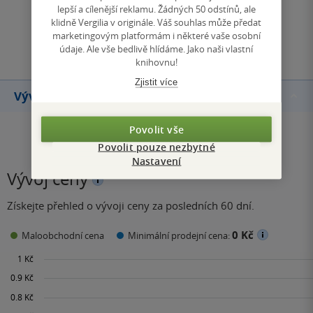
lepší a cílenější reklamu. Žádných 50 odstínů, ale
klidně Vergilia v originále. Váš souhlas může předat
Přidat hodnocení
marketingovým platformám i některé vaše osobní
údaje. Ale vše bedlivě hlídáme. Jako naši vlastní
knihovnu!
Zjistit více
Vývoj ceny
Povolit vše
Povolit pouze nezbytné
Nastavení
Vývoj ceny
Získejte přehled o vývoji ceny za posledních 60 dní.
0 Kč
Maloobchodní cena
Minimální prodejní cena: