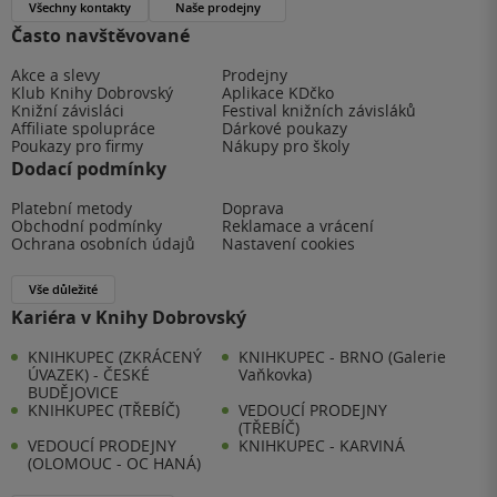
Všechny kontakty
Naše prodejny
Často navštěvované
Akce a slevy
Prodejny
Klub Knihy Dobrovský
Aplikace KDčko
Knižní závisláci
Festival knižních závisláků
Affiliate spolupráce
Dárkové poukazy
Poukazy pro firmy
Nákupy pro školy
Dodací podmínky
Platební metody
Doprava
Obchodní podmínky
Reklamace a vrácení
Ochrana osobních údajů
Nastavení cookies
Vše důležité
Kariéra v Knihy Dobrovský
KNIHKUPEC (ZKRÁCENÝ
KNIHKUPEC - BRNO (Galerie
ÚVAZEK) - ČESKÉ
Vaňkovka)
BUDĚJOVICE
KNIHKUPEC (TŘEBÍČ)
VEDOUCÍ PRODEJNY
(TŘEBÍČ)
VEDOUCÍ PRODEJNY
KNIHKUPEC - KARVINÁ
(OLOMOUC - OC HANÁ)