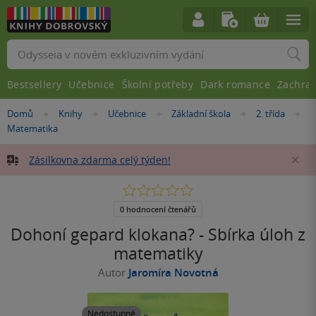
Vyhledávání
Bestsellery
Učebnice
Školní potřeby
Dark romance
Zachra
Nacházíte
Domů
Knihy
Učebnice
Základní škola
2. třída
»
»
»
»
»
se
Matematika
zde:
Zásilkovna zdarma celý týden!
Za
0.0
z
5
0 hodnocení čtenářů
hvězdiček
Dohoní gepard klokana? - Sbírka úloh z
matematiky
Autor
Jaromíra Novotná
Nedostupné