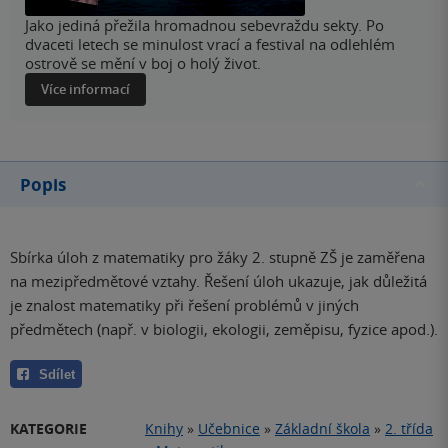
Jako jediná přežila hromadnou sebevraždu sekty. Po
dvaceti letech se minulost vrací a festival na odlehlém
ostrově se mění v boj o holý život.
Více informací
Popis
Sbírka úloh z matematiky pro žáky 2. stupně ZŠ je zaměřena
na mezipředmětové vztahy. Řešení úloh ukazuje, jak důležitá
je znalost matematiky při řešení problémů v jiných
předmětech (např. v biologii, ekologii, zeměpisu, fyzice apod.).
Sdílet
KATEGORIE
Knihy
»
Učebnice
»
Základní škola
»
2. třída