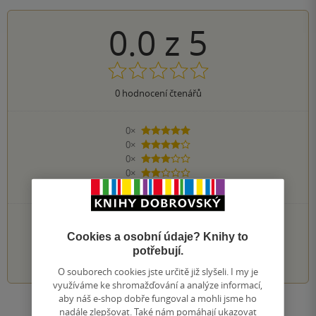
0.0
z
5
0
hodnocení čtenářů
0×
5 hvězdiček
0×
4 hvězdičky
0×
3 hvězdičky
0×
2 hvězdičky
0×
1 hvezdička
PŘIDEJTE SVÉ HODNOCENÍ KNIHY
Cookies a osobní údaje? Knihy to
1
2
3
4
5
potřebují.
O souborech cookies jste určitě již slyšeli. I my je
využíváme ke shromažďování a analýze informací,
aby náš e-shop dobře fungoval a mohli jsme ho
Zobrazit všechna hodnocení
nadále zlepšovat. Také nám pomáhají ukazovat