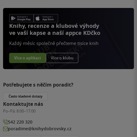
Knihy, recenze a klubové výhody
ve vaší kapse a naší appce KDčko
Každý měsíc společně přečteme tisíce knih
Více o aplikaci
Více o klubu
Potřebujete s něčím poradit?
Často kladené dotazy
Kontaktujte nás
Po–Pá:
8:00–17:00
542 220 320
poradime@knihydobrovsky.cz