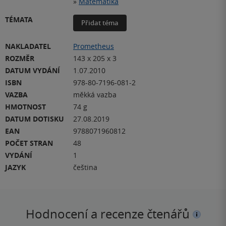
»
Matematika
TÉMATA
Přidat téma
NAKLADATEL
Prometheus
ROZMĚR
143 x 205 x 3
DATUM VYDÁNÍ
1.07.2010
ISBN
978-80-7196-081-2
VAZBA
měkká vazba
HMOTNOST
74 g
DATUM DOTISKU
27.08.2019
EAN
9788071960812
POČET STRAN
48
VYDÁNÍ
1
JAZYK
čeština
Hodnocení a recenze čtenářů