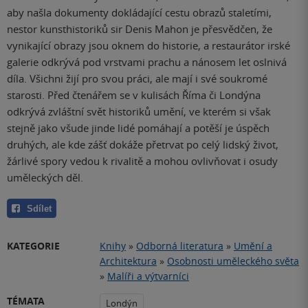
aby našla dokumenty dokládající cestu obrazů staletími,
nestor kunsthistoriků sir Denis Mahon je přesvědčen, že
vynikající obrazy jsou oknem do historie, a restaurátor irské
galerie odkrývá pod vrstvami prachu a nánosem let oslnivá
díla. Všichni žijí pro svou práci, ale mají i své soukromé
starosti. Před čtenářem se v kulisách Říma či Londýna
odkrývá zvláštní svět historiků umění, ve kterém si však
stejně jako všude jinde lidé pomáhají a potěší je úspěch
druhých, ale kde zášť dokáže přetrvat po celý lidský život,
žárlivé spory vedou k rivalitě a mohou ovlivňovat i osudy
uměleckých děl.
Sdílet
KATEGORIE
Knihy
»
Odborná literatura
»
Umění a
Architektura
»
Osobnosti uměleckého světa
»
Malíři a výtvarníci
TÉMATA
Londýn