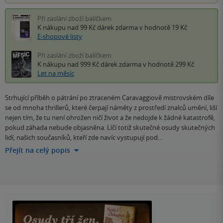
Při zaslání zboží balíčkem
K nákupu nad 99 Kč
dárek zdarma
v hodnotě 19 Kč
E-shopové listy
Při zaslání zboží balíčkem
K nákupu nad 999 Kč
dárek zdarma
v hodnotě 299 Kč
Let na měsíc
Strhující příběh o pátrání po ztraceném Caravaggiově mistrovském díle
se od mnoha thrillerů, které čerpají náměty z prostředí znalců umění, liší
nejen tím, že tu není ohrožen ničí život a že nedojde k žádné katastrofě,
pokud záhada nebude objasněna. Líčí totiž skutečné osudy skutečných
lidí, našich současníků, kteří zde navíc vystupují pod…
Přejít na celý popis