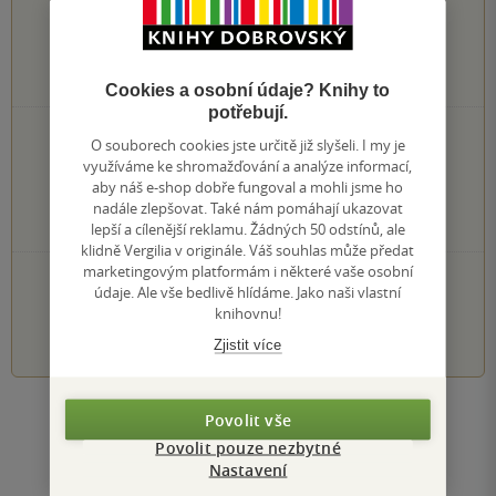
0
hodnocení čtenářů
Cookies a osobní údaje? Knihy to
potřebují.
0×
5 hvězdiček
O souborech cookies jste určitě již slyšeli. I my je
0×
4 hvězdičky
využíváme ke shromažďování a analýze informací,
0×
3 hvězdičky
aby náš e-shop dobře fungoval a mohli jsme ho
0×
2 hvězdičky
nadále zlepšovat. Také nám pomáhají ukazovat
0×
1 hvezdička
lepší a cílenější reklamu. Žádných 50 odstínů, ale
klidně Vergilia v originále. Váš souhlas může předat
marketingovým platformám i některé vaše osobní
PŘIDEJTE SVÉ HODNOCENÍ KNIHY
údaje. Ale vše bedlivě hlídáme. Jako naši vlastní
knihovnu!
1
2
3
4
5
Zjistit více
Povolit vše
Zobrazit všechna hodnocení
Povolit pouze nezbytné
Nastavení
Přidat hodnocení