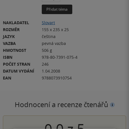
Přidat téma
NAKLADATEL
Slovart
ROZMĚR
155 x 235 x 25
JAZYK
čeština
VAZBA
pevná vazba
HMOTNOST
506 g
ISBN
978-80-7391-075-4
POČET STRAN
246
DATUM VYDÁNÍ
1.04.2008
EAN
9788073910754
Hodnocení a recenze čtenářů
0.0
z
5