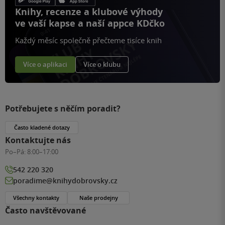
Knihy, recenze a klubové výhody
ve vaší kapse a naší appce KDčko
Každý měsíc společně přečteme tisíce knih
Více o aplikaci
Více o klubu
Potřebujete s něčím poradit?
Často kladené dotazy
Kontaktujte nás
Po–Pá:
8:00–17:00
542 220 320
poradime@knihydobrovsky.cz
Všechny kontakty
Naše prodejny
Často navštěvované