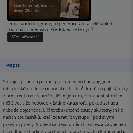
Jedna stará fotografie, tři generace žen a celé století
rodinných tajemství. Předobjednejte nyní!
Více informací
Popis
Strhující příběh o pátrání po ztraceném Caravaggiově
mistrovském díle se od mnoha thrillerů, které čerpají náměty
z prostředí znalců umění, liší nejen tím, že tu není ohrožen
ničí život a že nedojde k žádné katastrofě, pokud záhada
nebude objasněna. Líčí totiž skutečné osudy skutečných lidí,
našich současníků, kteří zde navíc vystupují pod svými
pravými jmény. Studentka dějin umění Francesca Cappelletti
tráví dlouhé hodiny v archivech, obrazárnách a knihovnách,