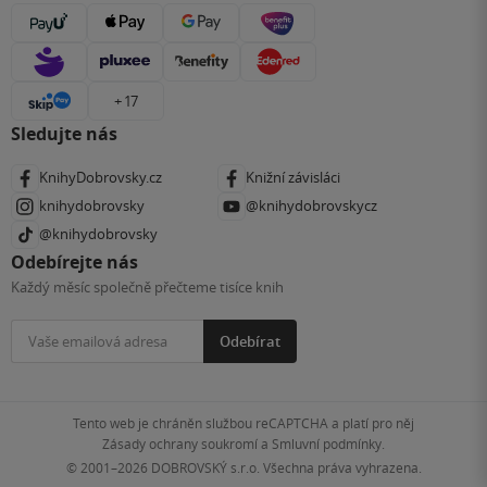
+ 17
Sledujte nás
KnihyDobrovsky.cz
Knižní závisláci
knihydobrovsky
@knihydobrovskycz
@knihydobrovsky
Odebírejte nás
Každý měsíc společně přečteme tisíce knih
Odebírat
Tento web je chráněn službou reCAPTCHA a platí pro něj
Zásady ochrany soukromí
a
Smluvní podmínky
.
© 2001–2026
DOBROVSKÝ s.r.o. Všechna práva vyhrazena.