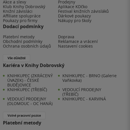
Akce a slevy
Prodejny
Klub Knihy Dobrovský
Aplikace KDčko
Knižní závisláci
Festival knižních závisláků
Affiliate spolupráce
Dárkové poukazy
Poukazy pro firmy
Nákupy pro školy
Dodací podmínky
Platební metody
Doprava
Obchodní podmínky
Reklamace a vrácení
Ochrana osobních údajů
Nastavení cookies
Vše důležité
Kariéra v Knihy Dobrovský
KNIHKUPEC (ZKRÁCENÝ
KNIHKUPEC - BRNO (Galerie
ÚVAZEK) - ČESKÉ
Vaňkovka)
BUDĚJOVICE
KNIHKUPEC (TŘEBÍČ)
VEDOUCÍ PRODEJNY
(TŘEBÍČ)
VEDOUCÍ PRODEJNY
KNIHKUPEC - KARVINÁ
(OLOMOUC - OC HANÁ)
Volné pracovní pozice
Platební metody