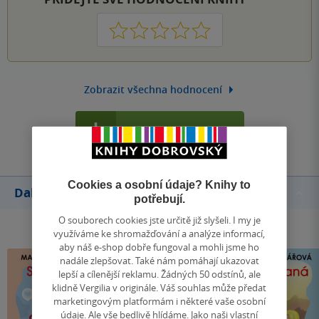
1
2
3
4
5
Zobrazit všechna hodnocení
Přidat hodnocení
Cookies a osobní údaje? Knihy to
Další knihy autora
potřebují.
O souborech cookies jste určitě již slyšeli. I my je
využíváme ke shromažďování a analýze informací,
aby náš e-shop dobře fungoval a mohli jsme ho
nadále zlepšovat. Také nám pomáhají ukazovat
lepší a cílenější reklamu. Žádných 50 odstínů, ale
klidně Vergilia v originále. Váš souhlas může předat
marketingovým platformám i některé vaše osobní
údaje. Ale vše bedlivě hlídáme. Jako naši vlastní