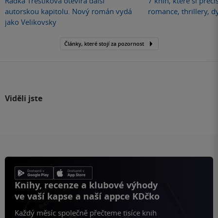
Radka Třeštíková otevírá další
7 knih, které si přečí
autorskou kapitolu. Nový román vydá
romance, thrillery, d
jako Velikovsky
Články, které stojí za pozornost
Viděli jste
Knihy, recenze a klubové výhody
ve vaší kapse a naší appce KDčko
Každý měsíc společně přečteme tisíce knih