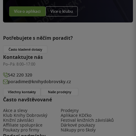
Více o aplikaci
Více o klubu
Potřebujete s něčím poradit?
Často kladené dotazy
Kontaktujte nás
Po–Pá:
8:00–17:00
542 220 320
poradime@knihydobrovsky.cz
Všechny kontakty
Naše prodejny
Často navštěvované
Akce a slevy
Prodejny
Klub Knihy Dobrovský
Aplikace KDčko
Knižní závisláci
Festival knižních závisláků
Affiliate spolupráce
Dárkové poukazy
Poukazy pro firmy
Nákupy pro školy