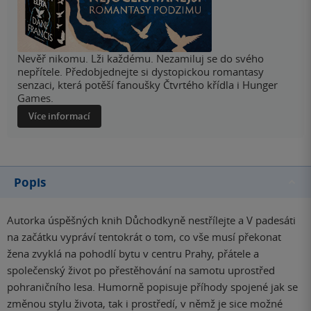
Nevěř nikomu. Lži každému. Nezamiluj se do svého
nepřítele. Předobjednejte si dystopickou romantasy
senzaci, která potěší fanoušky Čtvrtého křídla i Hunger
Games.
Více informací
Popis
Autorka úspěšných knih Důchodkyně nestřílejte a V padesáti
na začátku vypráví tentokrát o tom, co vše musí překonat
žena zvyklá na pohodlí bytu v centru Prahy, přátele a
společenský život po přestěhování na samotu uprostřed
pohraničního lesa. Humorně popisuje příhody spojené jak se
změnou stylu života, tak i prostředí, v němž je sice možné