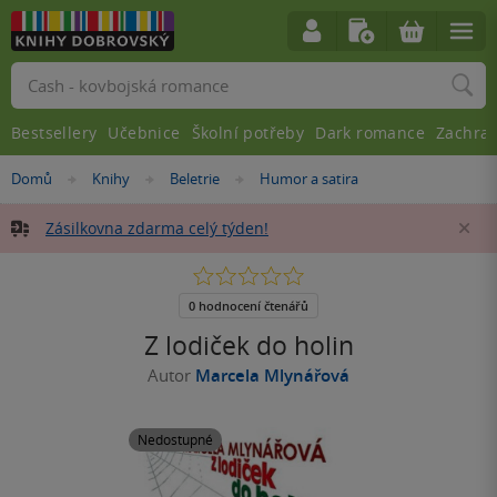
Vyhledávání
Bestsellery
Učebnice
Školní potřeby
Dark romance
Zachra
Nacházíte
Domů
Knihy
Beletrie
Humor a satira
»
»
»
se
zde:
Zásilkovna zdarma celý týden!
Za
0.0
z
5
0 hodnocení čtenářů
hvězdiček
Z lodiček do holin
Autor
Marcela Mlynářová
Nedostupné