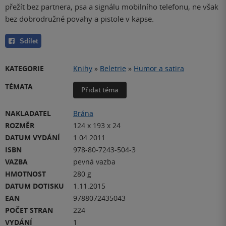
přežít bez partnera, psa a signálu mobilního telefonu, ne však
bez dobrodružné povahy a pistole v kapse.
Sdílet
KATEGORIE
Knihy
»
Beletrie
»
Humor a satira
TÉMATA
Přidat téma
NAKLADATEL
Brána
ROZMĚR
124 x 193 x 24
DATUM VYDÁNÍ
1.04.2011
ISBN
978-80-7243-504-3
VAZBA
pevná vazba
HMOTNOST
280 g
DATUM DOTISKU
1.11.2015
EAN
9788072435043
POČET STRAN
224
VYDÁNÍ
1