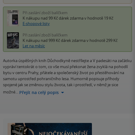
Při zaslání zboží balíčkem
K nákupu nad 99 Kč
dárek zdarma
v hodnotě 19 Kč
E-shopové listy
Při zaslání zboží balíčkem
K nákupu nad 999 Kč
dárek zdarma
v hodnotě 299 Kč
Let na měsíc
Autorka úspěšných knih Důchodkyně nestřílejte a V padesáti na začátku
vypráví tentokrát o tom, co vše musí překonat žena zvyklá na pohodlí
bytu v centru Prahy, přátele a společenský život po přestěhování na
samotu uprostřed pohraničního lesa. Humorně popisuje příhody
spojené jak se změnou stylu života, tak i prostředí, v němž je sice
možné…
Přejít na celý popis