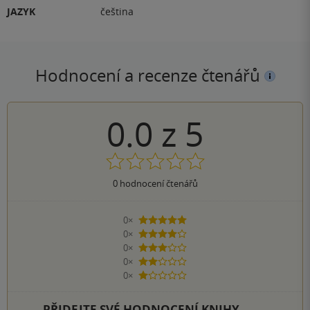
JAZYK
čeština
Hodnocení a recenze čtenářů
0.0
z
5
0
hodnocení čtenářů
0×
5 hvězdiček
0×
4 hvězdičky
0×
3 hvězdičky
0×
2 hvězdičky
0×
1 hvezdička
PŘIDEJTE SVÉ HODNOCENÍ KNIHY