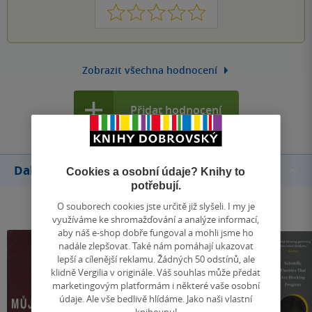
1
2
3
4
5
Zobrazit všechna hodnocení
Přidat hodnocení
Další knihy autora
Cookies a osobní údaje? Knihy to
potřebují.
O souborech cookies jste určitě již slyšeli. I my je
využíváme ke shromažďování a analýze informací,
aby náš e-shop dobře fungoval a mohli jsme ho
nadále zlepšovat. Také nám pomáhají ukazovat
lepší a cílenější reklamu. Žádných 50 odstínů, ale
klidně Vergilia v originále. Váš souhlas může předat
marketingovým platformám i některé vaše osobní
údaje. Ale vše bedlivě hlídáme. Jako naši vlastní
knihovnu!