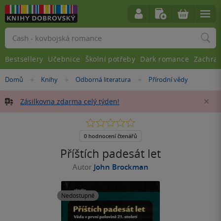
Vyhledávání
Bestsellery
Učebnice
Školní potřeby
Dark romance
Zachra
Nacházíte
Domů
Knihy
Odborná literatura
Přírodní vědy
»
»
»
se
zde:
Zásilkovna zdarma celý týden!
Za
0.0
z
5
0 hodnocení čtenářů
hvězdiček
Příštích padesát let
Autor
John Brockman
Nedostupné