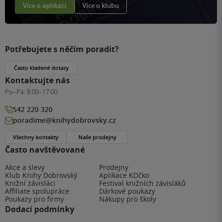
Více o aplikaci
Více o klubu
Potřebujete s něčím poradit?
Často kladené dotazy
Kontaktujte nás
Po–Pá:
8:00–17:00
542 220 320
poradime@knihydobrovsky.cz
Všechny kontakty
Naše prodejny
Často navštěvované
Akce a slevy
Prodejny
Klub Knihy Dobrovský
Aplikace KDčko
Knižní závisláci
Festival knižních závisláků
Affiliate spolupráce
Dárkové poukazy
Poukazy pro firmy
Nákupy pro školy
Dodací podmínky