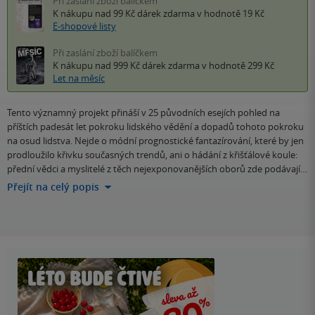
Při zaslání zboží balíčkem
K nákupu nad 99 Kč
dárek zdarma
v hodnotě 19 Kč
E-shopové listy
Při zaslání zboží balíčkem
K nákupu nad 999 Kč
dárek zdarma
v hodnotě 299 Kč
Let na měsíc
Tento významný projekt přináší v 25 původních esejích pohled na
příštích padesát let pokroku lidského vědění a dopadů tohoto pokroku
na osud lidstva. Nejde o módní prognostické fantazírování, které by jen
prodloužilo křivku současných trendů, ani o hádání z křišťálové koule:
přední vědci a myslitelé z těch nejexponovanějších oborů zde podávají…
Přejít na celý popis