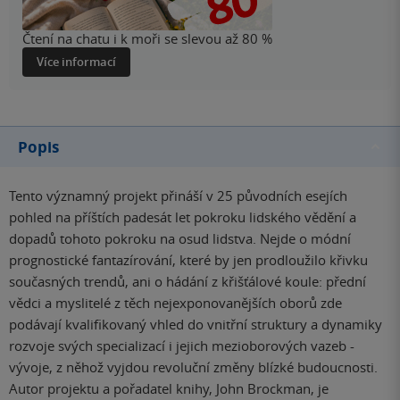
Čtení na chatu i k moři se slevou až 80 %
Více informací
Popis
Tento významný projekt přináší v 25 původních esejích
pohled na příštích padesát let pokroku lidského vědění a
dopadů tohoto pokroku na osud lidstva. Nejde o módní
prognostické fantazírování, které by jen prodloužilo křivku
současných trendů, ani o hádání z křišťálové koule: přední
vědci a myslitelé z těch nejexponovanějších oborů zde
podávají kvalifikovaný vhled do vnitřní struktury a dynamiky
rozvoje svých specializací i jejich mezioborových vazeb -
vývoje, z něhož vyjdou revoluční změny blízké budoucnosti.
Autor projektu a pořadatel knihy, John Brockman, je