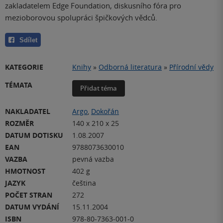
zakladatelem Edge Foundation, diskusního fóra pro
mezioborovou spolupráci špičkových vědců.
Sdílet
KATEGORIE
Knihy
»
Odborná literatura
»
Přírodní vědy
TÉMATA
Přidat téma
NAKLADATEL
Argo
,
Dokořán
ROZMĚR
140 x 210 x 25
DATUM DOTISKU
1.08.2007
EAN
9788073630010
VAZBA
pevná vazba
HMOTNOST
402 g
JAZYK
čeština
POČET STRAN
272
DATUM VYDÁNÍ
15.11.2004
ISBN
978-80-7363-001-0