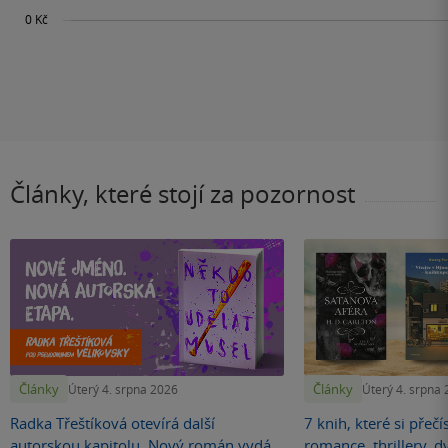
Články, které stojí za pozornost
Články
Články
Úterý 4. srpna 2026
Úterý 4. srpna
Radka Třeštíková otevírá další
7 knih, které si přečí
autorskou kapitolu. Nový román vydá
romance, thrillery, d