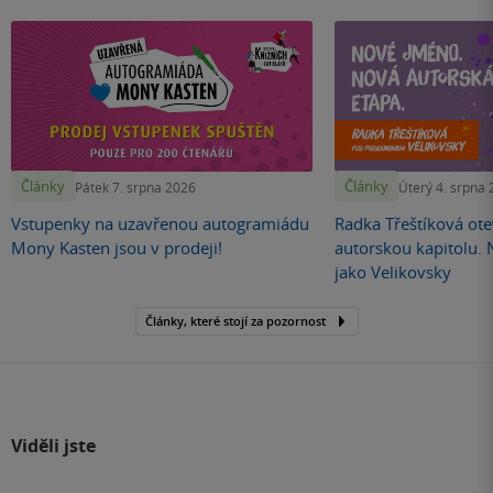
Články
Články
Pátek 7. srpna 2026
Úterý 4. srpna
Vstupenky na uzavřenou autogramiádu
Radka Třeštíková otev
Mony Kasten jsou v prodeji!
autorskou kapitolu.
jako Velikovsky
Články, které stojí za pozornost
Viděli jste