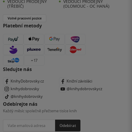
VEDOUCÍ PRODEJNY
VEDOUCÍ PRODEJNY
(TŘEBÍČ)
(OLOMOUC - OC HANÁ)
Volné pracovní pozice
Platební metody
+ 17
Sledujte nás
KnihyDobrovsky.cz
Knižní závisláci
knihydobrovsky
@knihydobrovskycz
@knihydobrovsky
Odebírejte nás
Každý měsíc společně přečteme tisíce knih
Odebírat