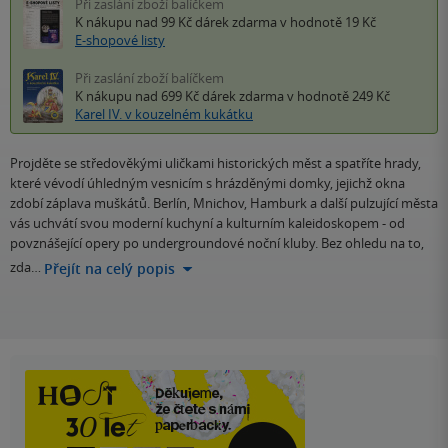
Při zaslání zboží balíčkem
K nákupu nad 99 Kč
dárek zdarma
v hodnotě 19 Kč
E-shopové listy
Při zaslání zboží balíčkem
K nákupu nad 699 Kč
dárek zdarma
v hodnotě 249 Kč
Karel IV. v kouzelném kukátku
Projděte se středověkými uličkami historických měst a spatříte hrady,
které vévodí úhledným vesnicím s hrázděnými domky, jejichž okna
zdobí záplava muškátů. Berlín, Mnichov, Hamburk a další pulzující města
vás uchvátí svou moderní kuchyní a kulturním kaleidoskopem - od
povznášející opery po undergroundové noční kluby. Bez ohledu na to,
zda…
Přejít na celý popis