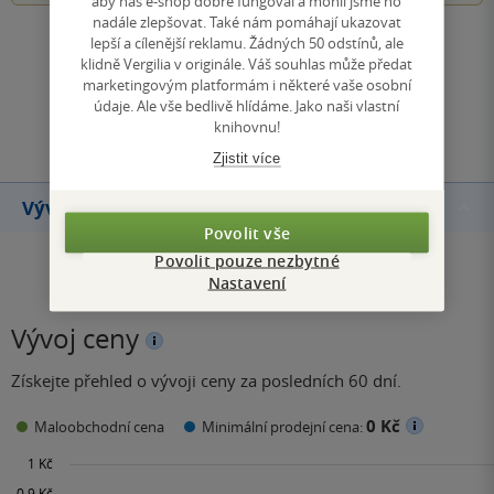
aby náš e-shop dobře fungoval a mohli jsme ho
nadále zlepšovat. Také nám pomáhají ukazovat
lepší a cílenější reklamu. Žádných 50 odstínů, ale
Zobrazit všechna hodnocení
klidně Vergilia v originále. Váš souhlas může předat
marketingovým platformám i některé vaše osobní
údaje. Ale vše bedlivě hlídáme. Jako naši vlastní
Přidat hodnocení
knihovnu!
Zjistit více
Vývoj ceny
Povolit vše
Povolit pouze nezbytné
Nastavení
Vývoj ceny
Získejte přehled o vývoji ceny za posledních 60 dní.
0 Kč
Maloobchodní cena
Minimální prodejní cena: