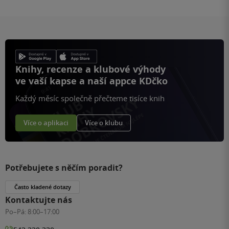
Knihy, recenze a klubové výhody
ve vaší kapse a naší appce KDčko
Každý měsíc společně přečteme tisíce knih
Více o aplikaci
Více o klubu
Potřebujete s něčím poradit?
Často kladené dotazy
Kontaktujte nás
Po–Pá:
8:00–17:00