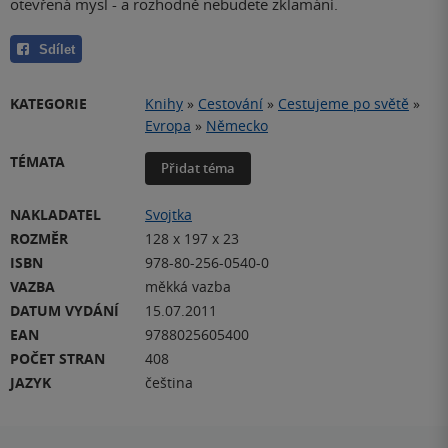
otevřená mysl - a rozhodně nebudete zklamáni.
Sdílet
KATEGORIE
Knihy
»
Cestování
»
Cestujeme po světě
»
Evropa
»
Německo
TÉMATA
Přidat téma
NAKLADATEL
Svojtka
ROZMĚR
128 x 197 x 23
ISBN
978-80-256-0540-0
VAZBA
měkká vazba
DATUM VYDÁNÍ
15.07.2011
EAN
9788025605400
POČET STRAN
408
JAZYK
čeština