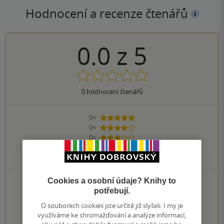
Hodnocení a recenze čtenářů
0.0
z
5
0
hodnocení čtenářů
0×
5 hvězdiček
0×
4 hvězdičky
0×
3 hvězdičky
0×
2 hvězdičky
0×
1 hvezdička
Cookies a osobní údaje? Knihy to
PŘIDEJTE SVÉ HODNOCENÍ KNIHY
potřebují.
1
2
3
4
5
O souborech cookies jste určitě již slyšeli. I my je
využíváme ke shromažďování a analýze informací,