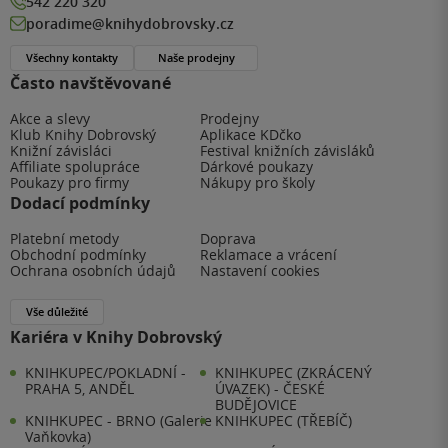
542 220 320
poradime@knihydobrovsky.cz
Všechny kontakty
Naše prodejny
Často navštěvované
Akce a slevy
Prodejny
Klub Knihy Dobrovský
Aplikace KDčko
Knižní závisláci
Festival knižních závisláků
Affiliate spolupráce
Dárkové poukazy
Poukazy pro firmy
Nákupy pro školy
Dodací podmínky
Platební metody
Doprava
Obchodní podmínky
Reklamace a vrácení
Ochrana osobních údajů
Nastavení cookies
Vše důležité
Kariéra v Knihy Dobrovský
KNIHKUPEC/POKLADNÍ -
KNIHKUPEC (ZKRÁCENÝ
PRAHA 5, ANDĚL
ÚVAZEK) - ČESKÉ
BUDĚJOVICE
KNIHKUPEC - BRNO (Galerie
KNIHKUPEC (TŘEBÍČ)
Vaňkovka)