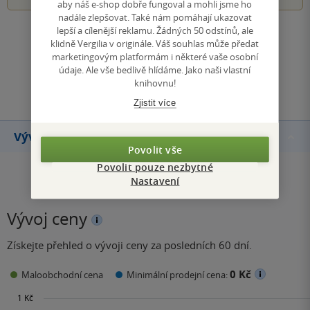
aby náš e-shop dobře fungoval a mohli jsme ho
nadále zlepšovat. Také nám pomáhají ukazovat
lepší a cílenější reklamu. Žádných 50 odstínů, ale
Zobrazit všechna hodnocení
klidně Vergilia v originále. Váš souhlas může předat
marketingovým platformám i některé vaše osobní
údaje. Ale vše bedlivě hlídáme. Jako naši vlastní
Přidat hodnocení
knihovnu!
Zjistit více
Vývoj ceny
Povolit vše
Povolit pouze nezbytné
Nastavení
Vývoj ceny
Získejte přehled o vývoji ceny za posledních 60 dní.
0 Kč
Maloobchodní cena
Minimální prodejní cena: