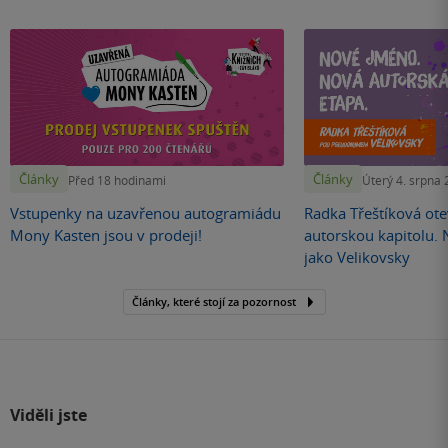
Články
Články
Před 18 hodinami
Úterý 4. srpna
Vstupenky na uzavřenou autogramiádu
Radka Třeštíková otev
Mony Kasten jsou v prodeji!
autorskou kapitolu.
jako Velikovsky
Články, které stojí za pozornost
Viděli jste