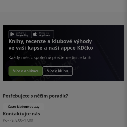
Knihy, recenze a klubové výhody
ve vaší kapse a naší appce KDčko
Každý měsíc společně přečteme tisíce knih
Více o aplikaci
Více o klubu
Potřebujete s něčím poradit?
Často kladené dotazy
Kontaktujte nás
Po–Pá:
8:00–17:00