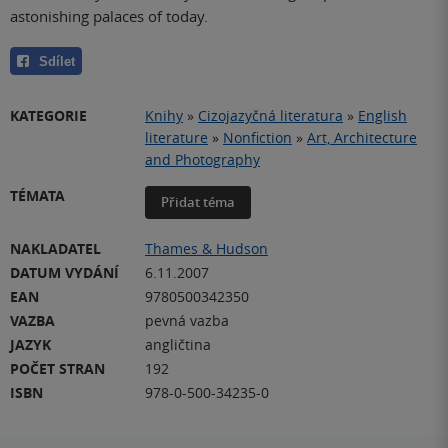
astonishing palaces of today.
Sdílet
KATEGORIE
Knihy
»
Cizojazyčná literatura
»
English
literature
»
Nonfiction
»
Art, Architecture
and Photography
TÉMATA
Přidat téma
NAKLADATEL
Thames & Hudson
DATUM VYDÁNÍ
6.11.2007
EAN
9780500342350
VAZBA
pevná vazba
JAZYK
angličtina
POČET STRAN
192
ISBN
978-0-500-34235-0