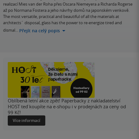
realizací Mies van der Roha přes Oscara Niemeyera a Richarda Rogerse
až po Normana Fostera a jeho návrhy domů na japonském venkově.
The most versatile, practical and beautiful of all the materials at
architects´ disposal, glass has the power to re-energize tired and
dismal…
Přejít na celý popis
Oblíbená letní akce zpět! Paperbacky z nakladatelství
HOST teď koupíte na e-shopu i v prodejnách za ceny od
99 Kč!
Více informací