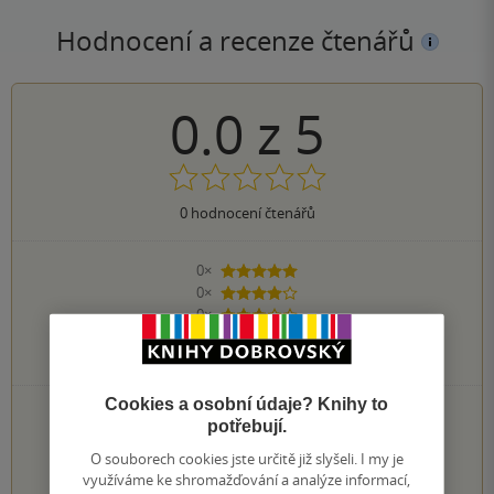
Hodnocení a recenze čtenářů
0.0
z
5
0
hodnocení čtenářů
0×
5 hvězdiček
0×
4 hvězdičky
0×
3 hvězdičky
0×
2 hvězdičky
0×
1 hvezdička
Cookies a osobní údaje? Knihy to
PŘIDEJTE SVÉ HODNOCENÍ KNIHY
potřebují.
O souborech cookies jste určitě již slyšeli. I my je
1
2
3
4
5
využíváme ke shromažďování a analýze informací,