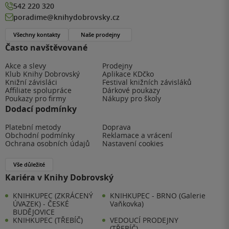
542 220 320
poradime@knihydobrovsky.cz
Všechny kontakty
Naše prodejny
Často navštěvované
Akce a slevy
Prodejny
Klub Knihy Dobrovský
Aplikace KDčko
Knižní závisláci
Festival knižních závisláků
Affiliate spolupráce
Dárkové poukazy
Poukazy pro firmy
Nákupy pro školy
Dodací podmínky
Platební metody
Doprava
Obchodní podmínky
Reklamace a vrácení
Ochrana osobních údajů
Nastavení cookies
Vše důležité
Kariéra v Knihy Dobrovský
KNIHKUPEC (ZKRÁCENÝ
KNIHKUPEC - BRNO (Galerie
ÚVAZEK) - ČESKÉ
Vaňkovka)
BUDĚJOVICE
KNIHKUPEC (TŘEBÍČ)
VEDOUCÍ PRODEJNY
(TŘEBÍČ)