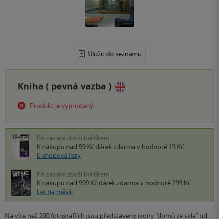
Uložit do seznamu
Kniha (
pevná vazba
)
Produkt je vyprodaný.
Při zaslání zboží balíčkem
K nákupu nad 99 Kč
dárek zdarma
v hodnotě 19 Kč
E-shopové listy
Při zaslání zboží balíčkem
K nákupu nad 999 Kč
dárek zdarma
v hodnotě 299 Kč
Let na měsíc
Na více než 200 fotografiích jsou představeny ikony "domů ze skla" od