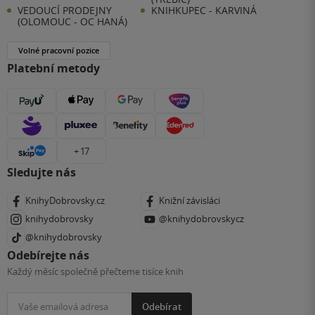
VEDOUCÍ PRODEJNY
KNIHKUPEC - KARVINÁ
(OLOMOUC - OC HANÁ)
Volné pracovní pozice
Platební metody
+ 17
Sledujte nás
KnihyDobrovsky.cz
Knižní závisláci
knihydobrovsky
@knihydobrovskycz
@knihydobrovsky
Odebírejte nás
Každý měsíc společně přečteme tisíce knih
Odebírat