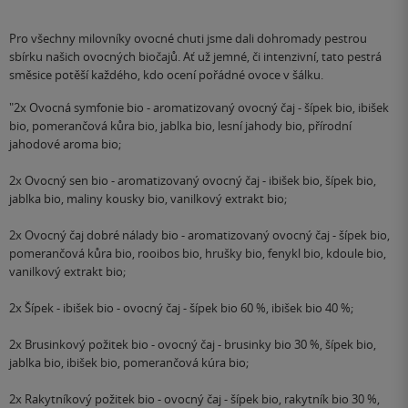
Pro všechny milovníky ovocné chuti jsme dali dohromady pestrou
sbírku našich ovocných biočajů. Ať už jemné, či intenzivní, tato pestrá
směsice potěší každého, kdo ocení pořádné ovoce v šálku.
"2x Ovocná symfonie bio - aromatizovaný ovocný čaj - šípek bio, ibišek
bio, pomerančová kůra bio, jablka bio, lesní jahody bio, přírodní
jahodové aroma bio;
2x Ovocný sen bio - aromatizovaný ovocný čaj - ibišek bio, šípek bio,
jablka bio, maliny kousky bio, vanilkový extrakt bio;
2x Ovocný čaj dobré nálady bio - aromatizovaný ovocný čaj - šípek bio,
pomerančová kůra bio, rooibos bio, hrušky bio, fenykl bio, kdoule bio,
vanilkový extrakt bio;
2x Šípek - ibišek bio - ovocný čaj - šípek bio 60 %, ibišek bio 40 %;
2x Brusinkový požitek bio - ovocný čaj - brusinky bio 30 %, šípek bio,
jablka bio, ibišek bio, pomerančová kúra bio;
2x Rakytníkový požitek bio - ovocný čaj - šípek bio, rakytník bio 30 %,