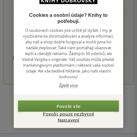
0
hodnocení čtenářů
Cookies a osobní údaje? Knihy to
0×
5 hvězdiček
potřebují.
0×
4 hvězdičky
O souborech cookies jste určitě již slyšeli. I my je
0×
3 hvězdičky
využíváme ke shromažďování a analýze informací,
0×
2 hvězdičky
aby náš e-shop dobře fungoval a mohli jsme ho
0×
1 hvezdička
nadále zlepšovat. Také nám pomáhají ukazovat
lepší a cílenější reklamu. Žádných 50 odstínů, ale
PŘIDEJTE SVÉ HODNOCENÍ PRODUKTU
klidně Vergilia v originále. Váš souhlas může předat
marketingovým platformám i některé vaše osobní
1
2
3
4
5
údaje. Ale vše bedlivě hlídáme. Jako naši vlastní
knihovnu!
Zjistit více
Zobrazit všechna hodnocení
Povolit vše
Povolit pouze nezbytné
Přidat hodnocení
Nastavení