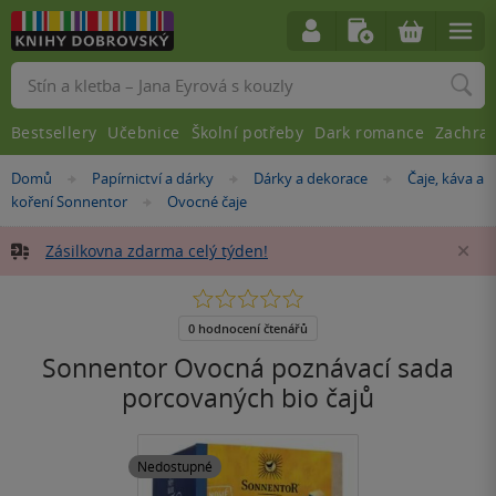
Vyhledávání
Bestsellery
Učebnice
Školní potřeby
Dark romance
Zachra
Nacházíte
Domů
Papírnictví a dárky
Dárky a dekorace
Čaje, káva a
»
»
»
se
koření Sonnentor
Ovocné čaje
»
zde:
Zásilkovna zdarma celý týden!
Za
0.0
z
5
0 hodnocení čtenářů
hvězdiček
Sonnentor Ovocná poznávací sada
porcovaných bio čajů
Nedostupné