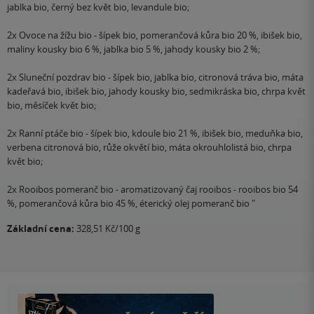
jablka bio, černý bez květ bio, levandule bio;
2x Ovoce na žížu bio - šípek bio, pomerančová kůra bio 20 %, ibišek bio,
maliny kousky bio 6 %, jablka bio 5 %, jahody kousky bio 2 %;
2x Sluneční pozdrav bio - šípek bio, jablka bio, citronová tráva bio, máta
kadeřavá bio, ibišek bio, jahody kousky bio, sedmikráska bio, chrpa květ
bio, měsíček květ bio;
2x Ranní ptáče bio - šípek bio, kdoule bio 21 %, ibišek bio, meduňka bio,
verbena citronová bio, růže okvětí bio, máta okrouhlolistá bio, chrpa
květ bio;
2x Rooibos pomeranč bio - aromatizovaný čaj rooibos - rooibos bio 54
%, pomerančová kůra bio 45 %, éterický olej pomeranč bio "
Základní cena:
328,51 Kč/100 g