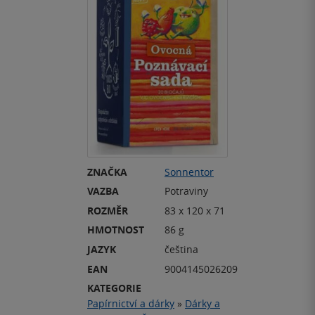
ZNAČKA
Sonnentor
VAZBA
Potraviny
ROZMĚR
83 x 120 x 71
HMOTNOST
86 g
JAZYK
čeština
EAN
9004145026209
KATEGORIE
Papírnictví a dárky
»
Dárky a