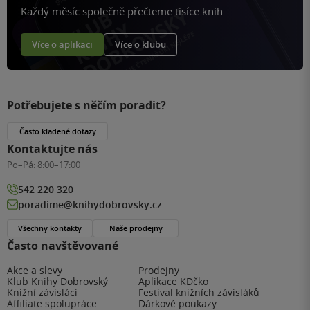
Každý měsíc společně přečteme tisíce knih
Více o aplikaci
Více o klubu
Potřebujete s něčím poradit?
Často kladené dotazy
Kontaktujte nás
Po–Pá:
8:00–17:00
542 220 320
poradime@knihydobrovsky.cz
Všechny kontakty
Naše prodejny
Často navštěvované
Akce a slevy
Prodejny
Klub Knihy Dobrovský
Aplikace KDčko
Knižní závisláci
Festival knižních závisláků
Affiliate spolupráce
Dárkové poukazy