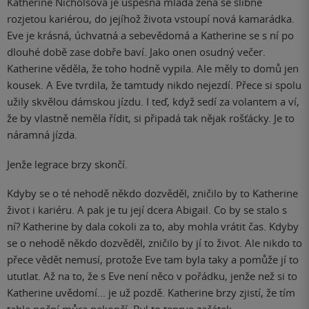
Katherine Nicholsová je úspěšná mladá žena se slibně
rozjetou kariérou, do jejíhož života vstoupí nová kamarádka.
Eve je krásná, úchvatná a sebevědomá a Katherine se s ní po
dlouhé době zase dobře baví. Jako onen osudný večer.
Katherine věděla, že toho hodně vypila. Ale měly to domů jen
kousek. A Eve tvrdila, že tamtudy nikdo nejezdí. Přece si spolu
užily skvělou dámskou jízdu. I teď, když sedí za volantem a ví,
že by vlastně neměla řídit, si připadá tak nějak rošťácky. Je to
náramná jízda.
Jenže legrace brzy skončí.
Kdyby se o té nehodě někdo dozvěděl, zničilo by to Katherine
život i kariéru. A pak je tu její dcera Abigail. Co by se stalo s
ní? Katherine by dala cokoli za to, aby mohla vrátit čas. Kdyby
se o nehodě někdo dozvěděl, zničilo by jí to život. Ale nikdo to
přece vědět nemusí, protože Eve tam byla taky a pomůže jí to
ututlat. Až na to, že s Eve není něco v pořádku, jenže než si to
Katherine uvědomí... je už pozdě. Katherine brzy zjistí, že tím