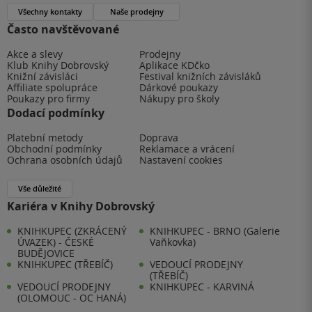
Všechny kontakty
Naše prodejny
Často navštěvované
Akce a slevy
Prodejny
Klub Knihy Dobrovský
Aplikace KDčko
Knižní závisláci
Festival knižních závisláků
Affiliate spolupráce
Dárkové poukazy
Poukazy pro firmy
Nákupy pro školy
Dodací podmínky
Platební metody
Doprava
Obchodní podmínky
Reklamace a vrácení
Ochrana osobních údajů
Nastavení cookies
Vše důležité
Kariéra v Knihy Dobrovský
KNIHKUPEC (ZKRÁCENÝ
KNIHKUPEC - BRNO (Galerie
ÚVAZEK) - ČESKÉ
Vaňkovka)
BUDĚJOVICE
KNIHKUPEC (TŘEBÍČ)
VEDOUCÍ PRODEJNY
(TŘEBÍČ)
VEDOUCÍ PRODEJNY
KNIHKUPEC - KARVINÁ
(OLOMOUC - OC HANÁ)