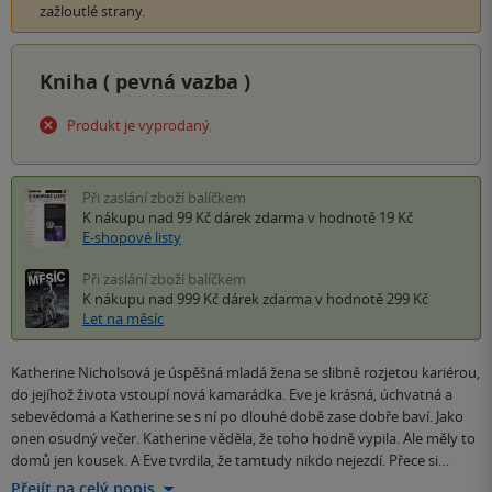
zažloutlé strany.
Kniha (
pevná vazba
)
Produkt je vyprodaný.
Při zaslání zboží balíčkem
K nákupu nad 99 Kč
dárek zdarma
v hodnotě 19 Kč
E-shopové listy
Při zaslání zboží balíčkem
K nákupu nad 999 Kč
dárek zdarma
v hodnotě 299 Kč
Let na měsíc
Katherine Nicholsová je úspěšná mladá žena se slibně rozjetou kariérou,
do jejíhož života vstoupí nová kamarádka. Eve je krásná, úchvatná a
sebevědomá a Katherine se s ní po dlouhé době zase dobře baví. Jako
onen osudný večer. Katherine věděla, že toho hodně vypila. Ale měly to
domů jen kousek. A Eve tvrdila, že tamtudy nikdo nejezdí. Přece si…
Přejít na celý popis