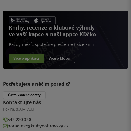
Knihy, recenze a klubové výhody
ve vaší kapse a naší appce KDčko
Každý měsíc společně přečteme tisíce knih
Více o aplikaci
Více o klubu
Potřebujete s něčím poradit?
Často kladené dotazy
Kontaktujte nás
Po–Pá:
8:00–17:00
542 220 320
poradime@knihydobrovsky.cz