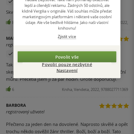
Zakoupil produkt
lepší a cílenější reklamu. Žádných 50 odstínů, ale
klidně Vergilia v originále. Váš souhlas může předat
Skvělé čtení, napínavé až do konce.
marketingovým platformám i některé vaše osobní
údaje. Ale vše bedlivě hlídáme. Jako naši vlastní
8
E-kniha, Vendeta, 2022,
knihovnu!
Zjistit více
MARKÉTA
registrovaný uživatel
Zakoupil produkt
Povolit vše
Povolit pouze nezbytné
Tak tahle knížka je skvělá. Ze začátku jsem byla dost
Nastavení
skeptická, ale po pár stránkách se příběh proměnil v noční
můru. Přečetla jsem ji za pár hodin. Určitě doporučuji.
6
Kniha, Vendeta, 2022, 9788027711369
BARBORA
registrovaný uživatel
Přečteno za jeden den na dovolené. Naprosto skvělé a opět
trochu někdo osvěžil žánr thriller. Boží, boží a boží. Tato