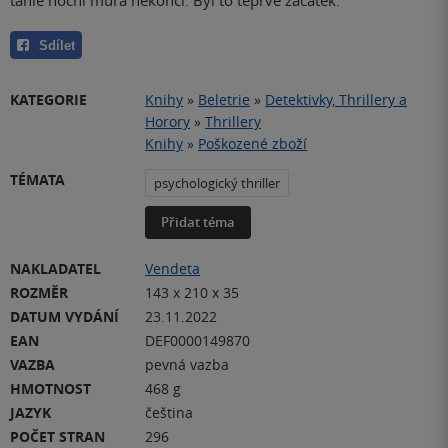
tahle noční můra nekončí. Byl to teprve začátek.
Sdílet
KATEGORIE
Knihy
»
Beletrie
»
Detektivky, Thrillery a
Horory
»
Thrillery
Knihy
»
Poškozené zboží
TÉMATA
psychologický thriller
Přidat téma
NAKLADATEL
Vendeta
ROZMĚR
143 x 210 x 35
DATUM VYDÁNÍ
23.11.2022
EAN
DEF0000149870
VAZBA
pevná vazba
HMOTNOST
468 g
JAZYK
čeština
POČET STRAN
296