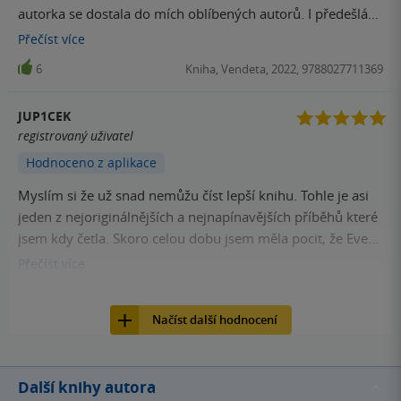
autorka se dostala do mích oblíbených autorů. I předešlá
kniha je skvělá.
Přečíst
více
6
Kniha, Vendeta, 2022, 9788027711369
JUP1CEK
registrovaný uživatel
Hodnoceno z aplikace
Myslím si že už snad nemůžu číst lepší knihu. Tohle je asi
jeden z nejoriginálnějších a nejnapínavějších příběhů které
jsem kdy četla. Skoro celou dobu jsem měla pocit, že Eve
asi zabiju.
Přečíst
více
5
E-kniha, Vendeta, 2022,
Načíst další hodnocení
Další knihy autora