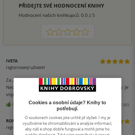
PŘIDEJTE SVÉ HODNOCENÍ KNIHY
Hodnocení našich knihkupců: 0.0 z 5
1
2
3
4
5
IVETA
registrovaný uživatel
Za 24 hodin přečteno. Víc k tomu asi nemám co dodat.
Nechtěla mě pustit. Není to moje první kniha od autorky. Je
vtipná, má spád. Doporučuji!
Cookies a osobní údaje? Knihy to
9
Kniha, Vendeta, 2022, 9788027711369
potřebují.
O souborech cookies jste určitě již slyšeli. I my je
ROMANA STILLEROVA
využíváme ke shromažďování a analýze informací,
registrovaný uživatel
aby náš e-shop dobře fungoval a mohli jsme ho
nadále zlepšovat. Také nám pomáhají ukazovat