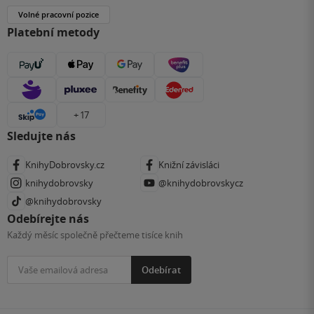
Volné pracovní pozice
Platební metody
+ 17
Sledujte nás
KnihyDobrovsky.cz
Knižní závisláci
knihydobrovsky
@knihydobrovskycz
@knihydobrovsky
Odebírejte nás
Každý měsíc společně přečteme tisíce knih
Odebírat