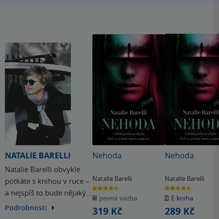
NATALIE BARELLI
Nehoda
Nehoda
Natalie Barelli obvykle
Natalie Barelli
Natalie Barelli
potkáte s knihou v ruce –
4.5
4.5
a nejspíš to bude nějaký
z
z
pevná vazba
E-kniha
5
5
hvězdiček
hvězdiček
psychologický thriller.
Podrobnosti
319 Kč
289 Kč
Právě takové knihy se