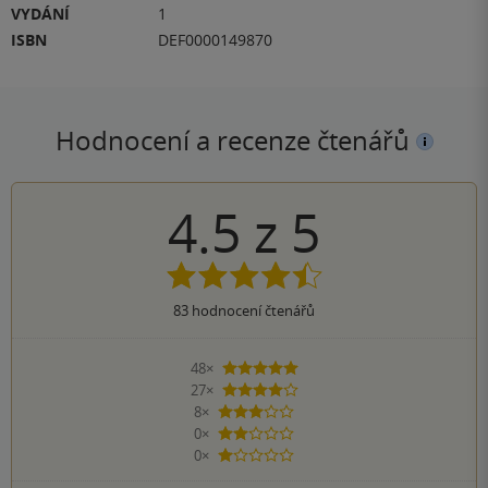
VYDÁNÍ
1
ISBN
DEF0000149870
Hodnocení a recenze čtenářů
4.5
z
5
83
hodnocení čtenářů
48×
5 hvězdiček
27×
4 hvězdičky
8×
3 hvězdičky
0×
2 hvězdičky
0×
1 hvezdička