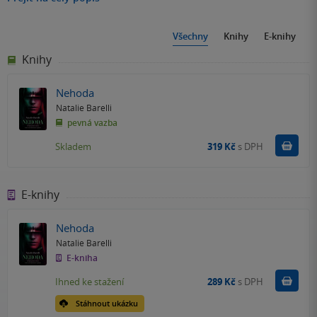
Všechny
Knihy
E-knihy
Knihy
Nehoda
Natalie Barelli
pevná vazba
Do k
Skladem
319 Kč
s DPH
E-knihy
Nehoda
Natalie Barelli
E-kniha
Koupit
Ihned ke stažení
289 Kč
s DPH
Stáhnout ukázku