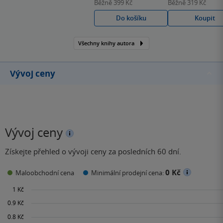
Běžně
399 Kč
Běžně
319 Kč
před léty rozhodla psát!
Do košíku
Koupit
Všechny knihy autora
Vývoj ceny
Vývoj ceny
Získejte přehled o vývoji ceny za posledních 60 dní.
0 Kč
Maloobchodní cena
Minimální prodejní cena: