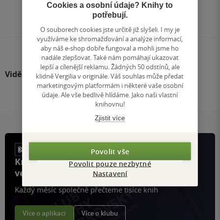
Přejít
Cookies a osobní údaje? Knihy to
na
potřebují.
stránku
O souborech cookies jste určitě již slyšeli. I my je
využíváme ke shromažďování a analýze informací,
aby náš e-shop dobře fungoval a mohli jsme ho
nadále zlepšovat. Také nám pomáhají ukazovat
lepší a cílenější reklamu. Žádných 50 odstínů, ale
Viděli jste
klidně Vergilia v originále. Váš souhlas může předat
marketingovým platformám i některé vaše osobní
údaje. Ale vše bedlivě hlídáme. Jako naši vlastní
knihovnu!
Zjistit více
Povolit vše
Knihy, recenze a klubové výhody
Povolit pouze nezbytné
ve vaší kapse a naší appce KDčko
Nastavení
Každý měsíc společně přečteme tisíce knih
Více o aplikaci
Více o klubu