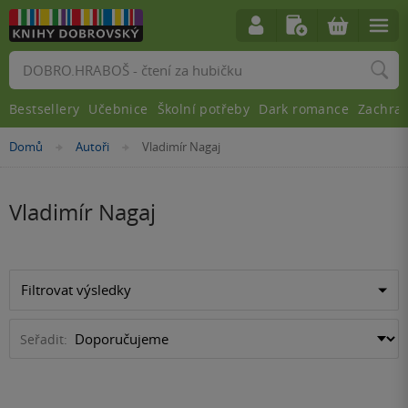
Vyhledávání
Bestsellery
Učebnice
Školní potřeby
Dark romance
Zachra
Nacházíte
Domů
Autoři
Vladimír Nagaj
»
»
se
zde:
Vladimír Nagaj
Filtrovat výsledky
Seřadit: