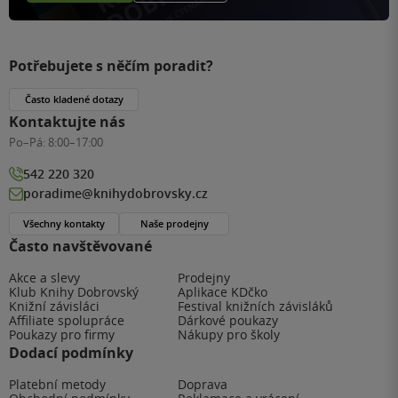
Potřebujete s něčím poradit?
Často kladené dotazy
Kontaktujte nás
Po–Pá:
8:00–17:00
542 220 320
poradime@knihydobrovsky.cz
Všechny kontakty
Naše prodejny
Často navštěvované
Akce a slevy
Prodejny
Klub Knihy Dobrovský
Aplikace KDčko
Knižní závisláci
Festival knižních závisláků
Affiliate spolupráce
Dárkové poukazy
Poukazy pro firmy
Nákupy pro školy
Dodací podmínky
Platební metody
Doprava