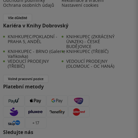
Obchodní podmínky
Reklamace a vrácení
Ochrana osobních údajů
Nastavení cookies
Vše důležité
Kariéra v Knihy Dobrovský
KNIHKUPEC/POKLADNÍ -
KNIHKUPEC (ZKRÁCENÝ
PRAHA 5, ANDĚL
ÚVAZEK) - ČESKÉ
BUDĚJOVICE
KNIHKUPEC - BRNO (Galerie
KNIHKUPEC (TŘEBÍČ)
Vaňkovka)
VEDOUCÍ PRODEJNY
VEDOUCÍ PRODEJNY
(TŘEBÍČ)
(OLOMOUC - OC HANÁ)
Volné pracovní pozice
Platební metody
+ 17
Sledujte nás