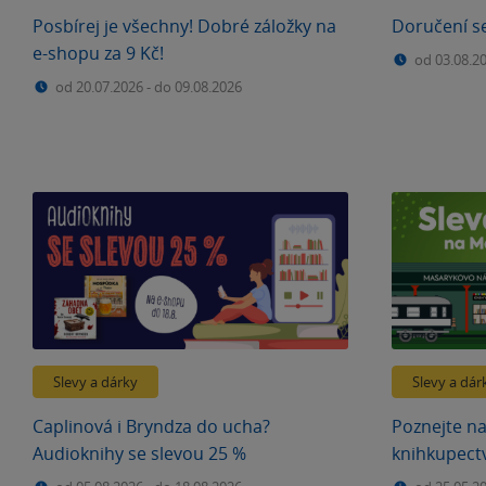
Posbírej je všechny! Dobré záložky na
Doručení s
e-shopu za 9 Kč!
od 03.08.2
od 20.07.2026
-
do 09.08.2026
Slevy a dárky
Slevy a dár
Caplinová i Bryndza do ucha?
Poznejte na
Audioknihy se slevou 25 %
knihkupectv
(téměř) vš