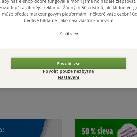
, aby náš e-shop dobře fungoval a mohli jsme ho nadále zlepšovat
vat lepší a cílenější reklamu. Žádných 50 odstínů, ale klidně Vergil
s může předat marketingovým platformám i některé vaše osobní úda
bedlivě hlídáme. Jako naši vlastní knihovnu!
Zjistit více
Soutěže
Povolit vše
Povolit pouze nezbytné
NIŽNÍCH ZÁVISLÁKŮ 2026
Soutěž s ISIC o 20 000 Kč!
Nastavení
od 01.08.2026
-
do 30.09.2026