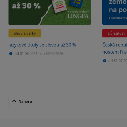
Slevy a dárky
Důležitosti
Jazykové tituly se slevou až 30 %
Česká repu
hostem Fra
od 01.08.2026
-
do 30.09.2026
veletrhu. 
od 31.07.2
Nahoru