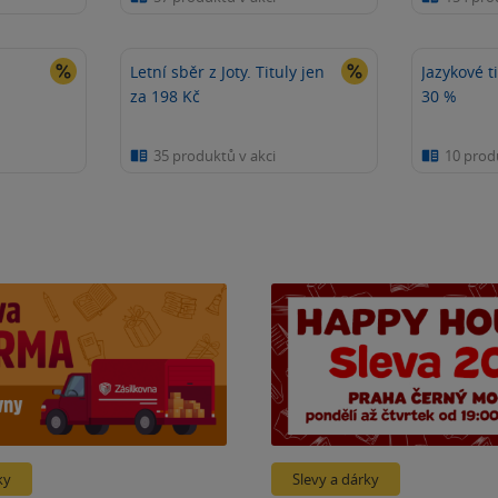
Letní sběr z Joty. Tituly jen
Jazykové t
za 198 Kč
30 %
35 produktů v akci
10 prod
ky
Slevy a dárky