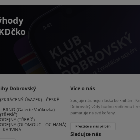
výhody
 KDčko
nihy Dobrovský
Více o nás
(ZKRÁCENÝ ÚVAZEK) - ČESKÉ
Spojuje nás nejen láska ke knihám. K
E
Dobrovský vždy budou rodinnou firm
 BRNO (Galerie Vaňkovka)
pamatuje na své kořeny.
(TŘEBÍČ)
ODEJNY (TŘEBÍČ)
ODEJNY (OLOMOUC - OC HANÁ)
Přečtěte si náš příběh
- KARVINÁ
Sledujte nás