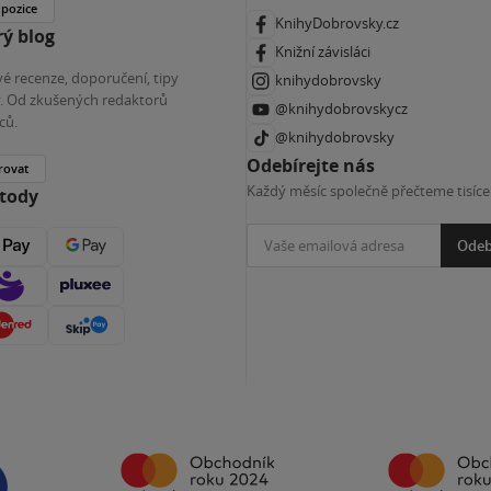
 pozice
KnihyDobrovsky.cz
ý blog
Knižní závisláci
é recenze, doporučení, tipy
knihydobrovsky
ky. Od zkušených redaktorů
@knihydobrovskycz
ců.
@knihydobrovsky
Odebírejte nás
rovat
Každý měsíc společně přečteme tisíce
etody
Odeb