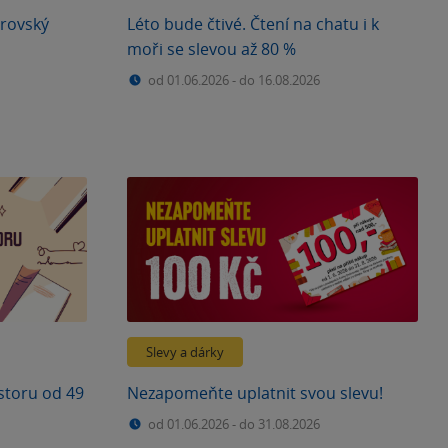
rovský
Léto bude čtivé. Čtení na chatu i k
moři se slevou až 80 %
od 01.06.2026
-
do 16.08.2026
Slevy a dárky
ostoru od 49
Nezapomeňte uplatnit svou slevu!
od 01.06.2026
-
do 31.08.2026