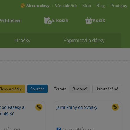
Akce a slevy
Vše důležité
Klub
Blog
Prodejny
E-košík
Košík
Přihlášení
Hračky
Papírnictví a dárky
Slevy a dárky
Soutěže
Budoucí
Uskutečněné
Termín:
y od Paseky a
Jarní knihy od Svojtky
od 49 Kč
duktů v akci
67 produktů v akci