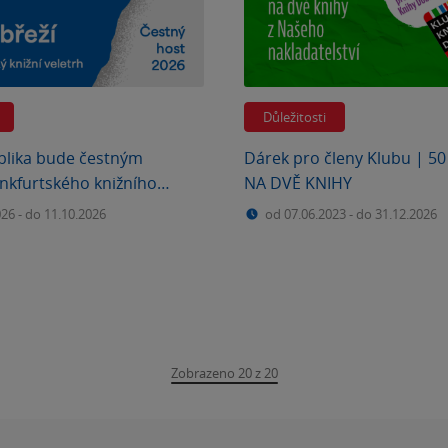
Důležitosti
blika bude čestným
Dárek pro členy Klubu | 5
nkfurtského knižního
NA DVĚ KNIHY
A my budeme u toho.
026
-
do 11.10.2026
od 07.06.2023
-
do 31.12.2026
Zobrazeno 20 z 20