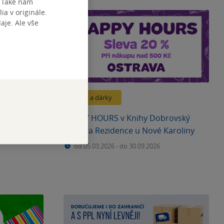
. Také nám
ia v originále.
je. Ale vše
Slevy a dárky
HAPPY HOURS v Knihy Dobrovský
Ostrava Rezidence u Nové Karoliny
od 05.03.2026
-
do 30.09.2026