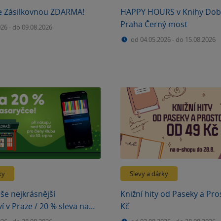
e Zásilkovnou ZDARMA!
HAPPY HOURS v Knihy Dob
Praha Černý most
026
-
do 09.08.2026
od 04.05.2026
-
do 15.08.2026
ky
Slevy a dárky
še nejkrásnější
Knižní hity od Paseky a Pr
í v Praze / 20 % sleva na
Kč
e na Masaryčce