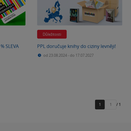
Důležitosti
0 % SLEVA
PPL doručuje knihy do ciziny levněji!
od 23.08.2024
-
do 17.07.2027
1
/ 1
Přejít
na
stránku