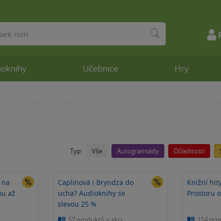
ioknihy
Učebnice
Hry
Vše
Autogramiády
Důležitosti
Typ:
 na
Caplinová i Bryndza do
Knižní hit
ou až
ucha? Audioknihy se
Prostoru 
slevou 25 %
57 produktů v akci
154 pro