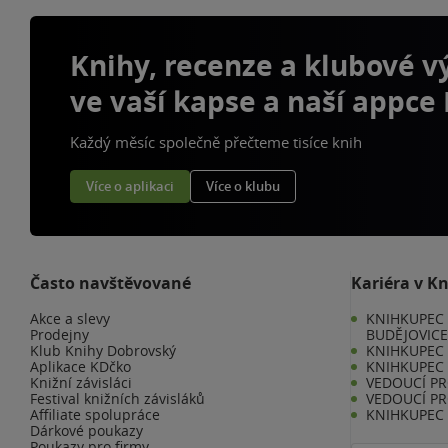
Knihy, recenze a klubové 
ve vaší kapse a naší appce
Každý měsíc společně přečteme tisíce knih
Více o aplikaci
Více o klubu
Často navštěvované
Kariéra v K
Akce a slevy
KNIHKUPEC 
Prodejny
BUDĚJOVIC
Klub Knihy Dobrovský
KNIHKUPEC -
Aplikace KDčko
KNIHKUPEC 
Knižní závisláci
VEDOUCÍ PR
Festival knižních závisláků
VEDOUCÍ PR
Affiliate spolupráce
KNIHKUPEC 
Dárkové poukazy
Poukazy pro firmy