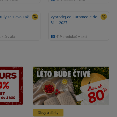
ituly se slevou až
Výprodej od Euromedie do
31.1.2027
uktů v akci
419 produktů v akci
Slevy a dárky