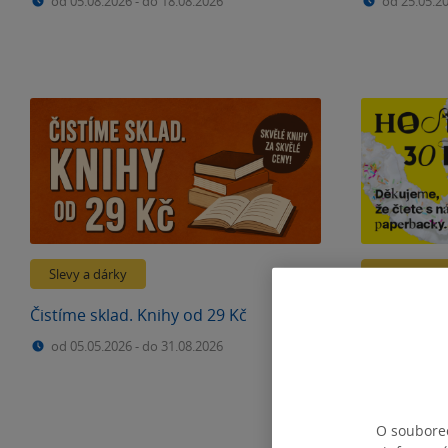
od 05.08.2026
-
do 18.08.2026
od 25.05.2
Slevy a dárky
Slevy a dár
Čistíme sklad. Knihy od 29 Kč
Legendární 
Kč
od 05.05.2026
-
do 31.08.2026
od 01.06.2
O souborec