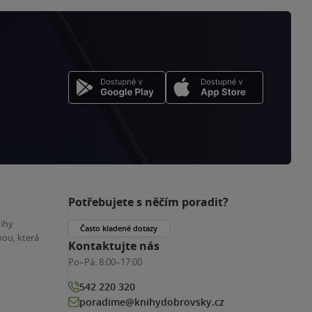
Potřebujete s něčím poradit?
nihy
Často kladené dotazy
ou, která
Kontaktujte nás
Po–Pá:
8:00–17:00
542 220 320
poradime@knihydobrovsky.cz