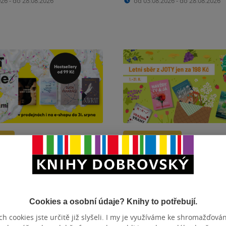
026
-
do 28.08.2026
od 03.08.2026
-
do 28.08.2026
ky
Slevy a dárky
brožky od HOSTu? Již od 99
Letní sběr z Joty. Tituly jen
od 01.08.2026
-
do 31.08.2026
026
-
do 31.08.2026
Cookies a osobní údaje? Knihy to potřebují.
h cookies jste určitě již slyšeli. I my je využíváme ke shromažďován