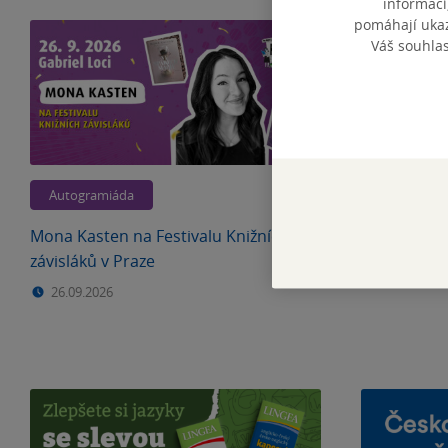
informací
pomáhají ukazo
Váš souhla
Autogramiáda
Důležitosti
Mona Kasten na Festivalu Knižních
FESTIVAL K
závisláků v Praze
26.09.2026
26.09.2026