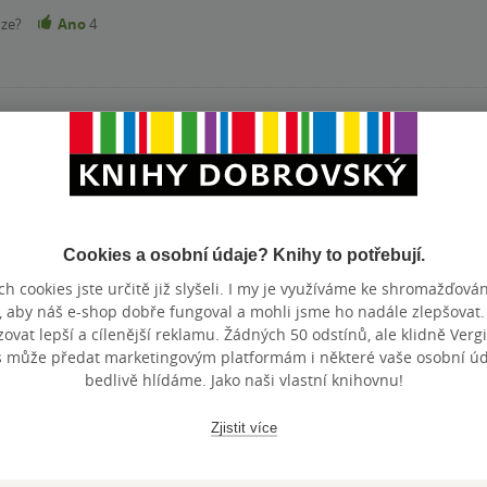
nze?
Ano
4
evedou čtenářský deník, ale povídání o knize před třídou. Když js
la, tak jmenoval tuto. A protože ji v naší knihovně neměli a zrovna
o zaujmout. Jakmile mladší syn slyšel děj, tak říkal, že už knihu 
bozvučné. Mám ráda, když verše mají rytmus, a ne že z toho trčí 
. Koala vůbec nemluví sprostě, resp. nadává, ale sprostá slova (v
Cookies a osobní údaje? Knihy to potřebují.
odpovídala svému obsahu. Za mne je to opravdu brak bez hodnoty.
h cookies jste určitě již slyšeli. I my je využíváme ke shromažďován
nze?
Ano
3
, aby náš e-shop dobře fungoval a mohli jsme ho nadále zlepšovat
vat lepší a cílenější reklamu. Žádných 50 odstínů, ale klidně Vergil
to výběr této knihy. Příjemný krátký příběh pro děti.
s může předat marketingovým platformám i některé vaše osobní úda
bedlivě hlídáme. Jako naši vlastní knihovnu!
nze?
Ano
2
Zjistit více