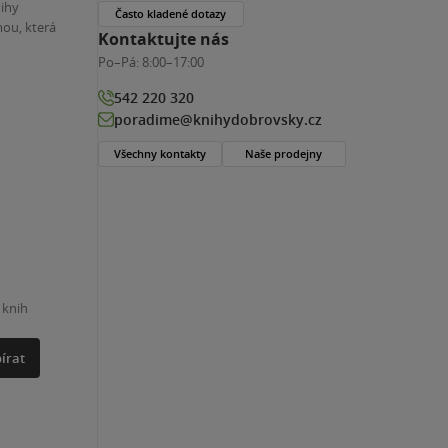
nihy
Často kladené dotazy
ou, která
Kontaktujte nás
Po–Pá:
8:00–17:00
542 220 320
poradime@knihydobrovsky.cz
Všechny kontakty
Naše prodejny
 knih
írat