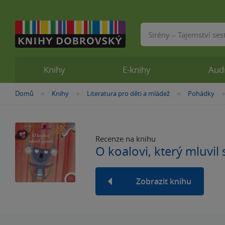
Vyhledávání
Knihy
E-knihy
Aud
Nacházíte
Domů
Knihy
Literatura pro děti a mládež
Pohádky
»
»
»
se
zde:
Recenze na knihu
O koalovi, který mluvil
Zobrazit knihu