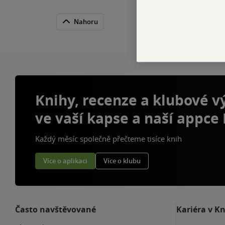
Nahoru
Knihy, recenze a klubové 
ve vaší kapse a naší appce
Každý měsíc společně přečteme tisíce knih
Více o aplikaci
Více o klubu
Často navštěvované
Kariéra v K