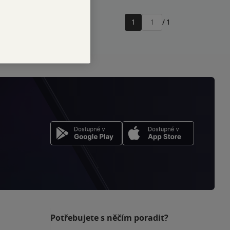
1
/ 1
Přejít
na
stránku
Potřebujete s něčím poradit?