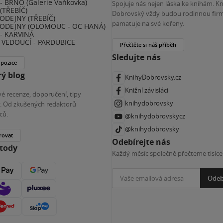
 BRNO (Galerie Vaňkovka)
Spojuje nás nejen láska ke knihám. K
(TŘEBÍČ)
Dobrovský vždy budou rodinnou firm
ODEJNY (TŘEBÍČ)
pamatuje na své kořeny.
ODEJNY (OLOMOUC - OC HANÁ)
- KARVINÁ
VEDOUCÍ - PARDUBICE
Přečtěte si náš příběh
Sledujte nás
 pozice
ý blog
KnihyDobrovsky.cz
Knižní závisláci
é recenze, doporučení, tipy
knihydobrovsky
ky. Od zkušených redaktorů
ců.
@knihydobrovskycz
@knihydobrovsky
rovat
Odebírejte nás
etody
Každý měsíc společně přečteme tisíce
Odeb