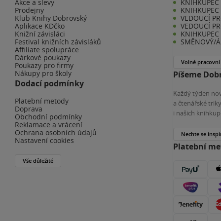
Akce a slevy
KNIHKUPEC -
Prodejny
KNIHKUPEC 
Klub Knihy Dobrovský
VEDOUCÍ PR
Aplikace KDčko
VEDOUCÍ PR
Knižní závisláci
KNIHKUPEC 
Festival knižních závisláků
SMĚNOVÝ/Á 
Affiliate spolupráce
Dárkové poukazy
Volné pracovní
Poukazy pro firmy
Nákupy pro školy
Píšeme Dobr
Dodací podmínky
Každý týden nov
Platební metody
a čtenářské tri
Doprava
i našich knihkup
Obchodní podmínky
Reklamace a vrácení
Ochrana osobních údajů
Nechte se inspi
Nastavení cookies
Platební m
Vše důležité