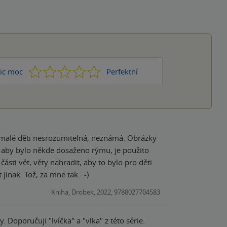
1
2
3
4
5
ic moc
Perfektní
o malé děti nesrozumitelná, neznámá. Obrázky
A aby bylo někde dosaženo rýmu, je použito
 části vět, věty nahradit, aby to bylo pro děti
inak. Tož, za mne tak. :-)
Kniha, Drobek, 2022, 9788027704583
 Doporučuji "lvíčka" a "vlka" z této série.