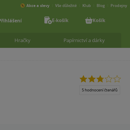
Akce a slevy
Vše důležité
Klub
Blog
Prodejny
E-košík
Košík
Přihlášení
Hračky
Papírnictví a dárky
2.8
z
5
5 hodnocení čtenářů
hvězdiček