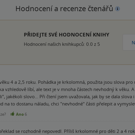
Hodnocení a recenze čtenářů
PŘIDEJTE SVÉ HODNOCENÍ KNIHY
N
Hodnocení našich knihkupců: 0.0 z 5
věku 4 a 2,5 roku. Pohádka je krkolomná, použita jsou slova pr
ka vzhledově líbí, ale text je v mnoha částech nevhodný k věku. 
", jakékoli slovo... Při čtení jsem uvažovala, jak by se dala slova i
d na to dostanu náladu, chci "nevhodné" části přelepit a vymyslet j
nze?
Ano
6
 překlad se rozhodně nepovedl. Příliš krkolomné pro děti 2 a 4 roky.