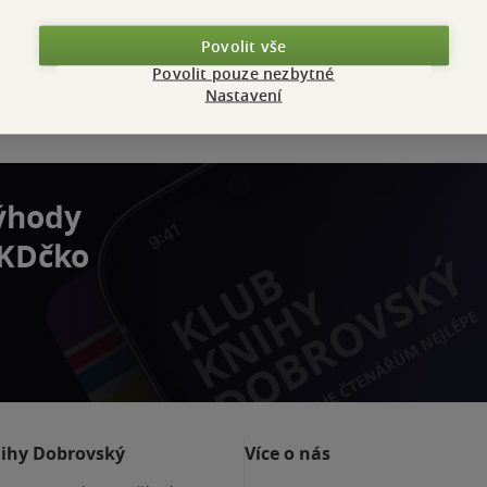
Povolit vše
Zobrazeno 20 z 20
Povolit pouze nezbytné
Nastavení
výhody
 KDčko
nihy Dobrovský
Více o nás