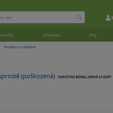
ioknihy
Učebnice
Hry
Pohádky o zvířátkách
»
 sprostě (poškozená)
CHRISTINE BEIGEL,HERVÉ LE GOFF