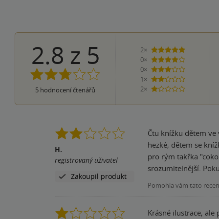
2.8
z
5
2×
5 hvězdiček
0×
4 hvězdičky
0×
3 hvězdičky
1×
2 hvězdičky
2×
5
hodnocení čtenářů
1 hvezdička
Čtu knížku dětem ve 
hezké, dětem se kníž
H.
pro rým takřka "cokoli
registrovaný uživatel
srozumitelnější. Poku
Zakoupil produkt
Pomohla vám tato rece
Krásné ilustrace, ale