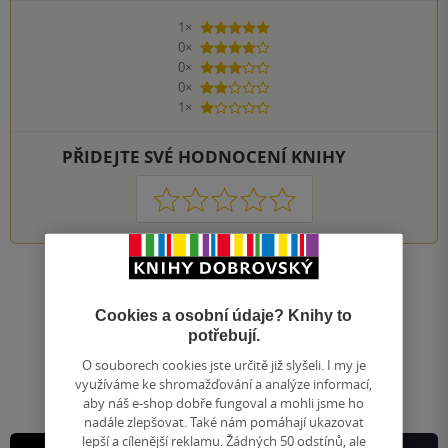
1×
5 hvězdiček
0×
4 hvězdičky
0×
3 hvězdičky
0×
2 hvězdičky
1×
1 hvezdička
PŘIDEJTE SVÉ HODNOCENÍ KNIHY
1
2
3
4
5
Nahoru
Zobrazeno 20 z 20
Cookies a osobní údaje? Knihy to
potřebují.
1
/ 1
Přejít
O souborech cookies jste určitě již slyšeli. I my je
na
využíváme ke shromažďování a analýze informací,
stránku
aby náš e-shop dobře fungoval a mohli jsme ho
nadále zlepšovat. Také nám pomáhají ukazovat
lepší a cílenější reklamu. Žádných 50 odstínů, ale