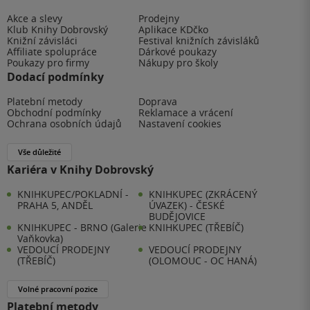
Akce a slevy
Prodejny
Klub Knihy Dobrovský
Aplikace KDčko
Knižní závisláci
Festival knižních závisláků
Affiliate spolupráce
Dárkové poukazy
Poukazy pro firmy
Nákupy pro školy
Dodací podmínky
Platební metody
Doprava
Obchodní podmínky
Reklamace a vrácení
Ochrana osobních údajů
Nastavení cookies
Vše důležité
Kariéra v Knihy Dobrovský
KNIHKUPEC/POKLADNÍ -
KNIHKUPEC (ZKRÁCENÝ
PRAHA 5, ANDĚL
ÚVAZEK) - ČESKÉ
BUDĚJOVICE
KNIHKUPEC - BRNO (Galerie
KNIHKUPEC (TŘEBÍČ)
Vaňkovka)
VEDOUCÍ PRODEJNY
VEDOUCÍ PRODEJNY
(TŘEBÍČ)
(OLOMOUC - OC HANÁ)
Volné pracovní pozice
Platební metody