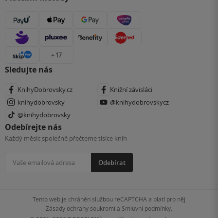
+ 17
Sledujte nás
KnihyDobrovsky.cz
Knižní závisláci
knihydobrovsky
@knihydobrovskycz
@knihydobrovsky
Odebírejte nás
Každý měsíc společně přečteme tisíce knih
Odebírat
Tento web je chráněn službou reCAPTCHA a platí pro něj
Zásady ochrany soukromí
a
Smluvní podmínky
.