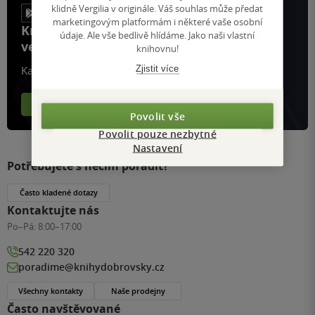
klidně Vergilia v originále. Váš souhlas může předat
marketingovým platformám i některé vaše osobní
Knihy, recenze a klubové výhody
údaje. Ale vše bedlivě hlídáme. Jako naši vlastní
ve vaší kapse a naší appce KDčko
knihovnu!
Zjistit více
Každý měsíc společně přečteme tisíce knih
Více o aplikaci
Více o klubu
Povolit vše
Povolit pouze nezbytné
Nastavení
Potřebujete s něčím poradit?
Často kladené dotazy
Kontaktujte nás
Po–Pá:
8:00–17:00
542 220 320
poradime@knihydobrovsky.cz
Všechny kontakty
Naše prodejny
Často navštěvované