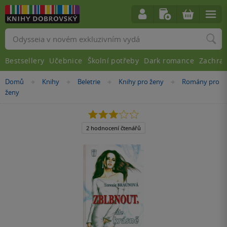
Vyhledávání
Bestsellery
Učebnice
Školní potřeby
Dark romance
Zachra
Nacházíte
Domů
Knihy
Beletrie
Knihy pro ženy
Romány pro
»
»
»
»
se
ženy
zde:
3.0
z
5
2 hodnocení čtenářů
hvězdiček