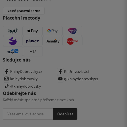
Volné pracovní pozice
Platební metody
+ 17
Sledujte nás
KnihyDobrovsky.cz
Knižní závisláci
knihydobrovsky
@knihydobrovskycz
@knihydobrovsky
Odebírejte nás
Každý měsíc společně přečteme tisíce knih
Odebírat