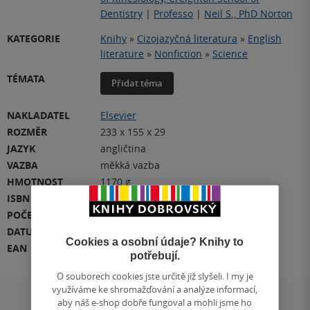
Dentistry
|
Professo
|
Neil S., PhD Norton
KATEGORIE
Knihy
»
Cizojazyčná literatura
»
English
literature
»
Nonfiction
»
Science
TÉMATA
Přidat téma
NAKLADATEL
Elsevier
ROZMĚR
233 x 155 x 29
JAZYK
angličtina
VAZBA
měkká vazba
HMOTNOST
1170 g
ISBN
978-0-323-79144-1
POČET STRAN
768
DATUM VYDÁNÍ
9.12.2024
Cookies a osobní údaje? Knihy to
EAN
9780323791441
potřebují.
O souborech cookies jste určitě již slyšeli. I my je
využíváme ke shromažďování a analýze informací,
aby náš e-shop dobře fungoval a mohli jsme ho