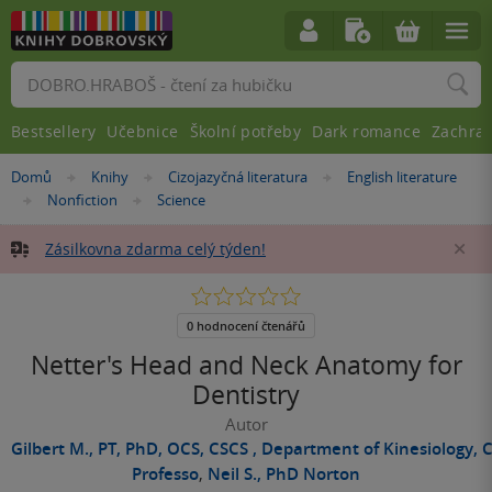
Vyhledávání
Bestsellery
Učebnice
Školní potřeby
Dark romance
Zachra
Nacházíte
Domů
Knihy
Cizojazyčná literatura
English literature
»
»
»
se
Nonfiction
Science
»
»
zde:
Zásilkovna zdarma celý týden!
Za
0.0
z
5
0 hodnocení čtenářů
hvězdiček
Netter's Head and Neck Anatomy for
Dentistry
Autor
Gilbert M., PT, PhD, OCS, CSCS , Department of Kinesiology, 
Professo
,
Neil S., PhD Norton