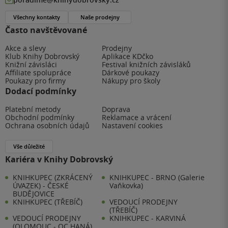
Všechny kontakty
Naše prodejny
Často navštěvované
Akce a slevy
Prodejny
Klub Knihy Dobrovský
Aplikace KDčko
Knižní závisláci
Festival knižních závisláků
Affiliate spolupráce
Dárkové poukazy
Poukazy pro firmy
Nákupy pro školy
Dodací podmínky
Platební metody
Doprava
Obchodní podmínky
Reklamace a vrácení
Ochrana osobních údajů
Nastavení cookies
Vše důležité
Kariéra v Knihy Dobrovský
KNIHKUPEC (ZKRÁCENÝ
KNIHKUPEC - BRNO (Galerie
ÚVAZEK) - ČESKÉ
Vaňkovka)
BUDĚJOVICE
KNIHKUPEC (TŘEBÍČ)
VEDOUCÍ PRODEJNY
(TŘEBÍČ)
VEDOUCÍ PRODEJNY
KNIHKUPEC - KARVINÁ
(OLOMOUC - OC HANÁ)