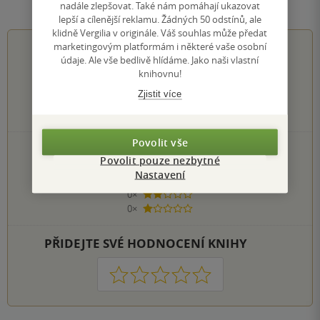
Hodnocení a recenze čtenářů
nadále zlepšovat. Také nám pomáhají ukazovat
lepší a cílenější reklamu. Žádných 50 odstínů, ale
klidně Vergilia v originále. Váš souhlas může předat
marketingovým platformám i některé vaše osobní
0.0
z
5
údaje. Ale vše bedlivě hlídáme. Jako naši vlastní
knihovnu!
Zjistit více
0
hodnocení čtenářů
Povolit vše
0×
5 hvězdiček
Povolit pouze nezbytné
0×
4 hvězdičky
Nastavení
0×
3 hvězdičky
0×
2 hvězdičky
0×
1 hvezdička
PŘIDEJTE SVÉ HODNOCENÍ KNIHY
1
2
3
4
5