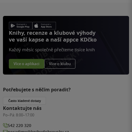
Knihy, recenze a klubové výhody
ve vaší kapse a naší appce KDčko
Každý měsíc společně přečteme tisíce knih
Více o aplikaci
Více o klubu
Potřebujete s něčím poradit?
Často kladené dotazy
Kontaktujte nás
Po–Pá:
8:00–17:00
542 220 320
poradime@knihydobrovsky.cz