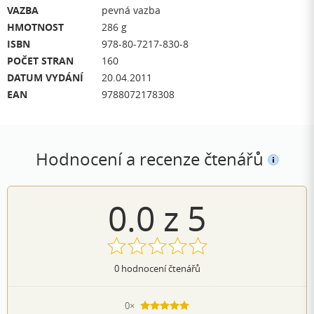
VAZBA
pevná vazba
HMOTNOST
286 g
ISBN
978-80-7217-830-8
POČET STRAN
160
DATUM VYDÁNÍ
20.04.2011
EAN
9788072178308
Hodnocení a recenze čtenářů
0.0
z
5
0
hodnocení čtenářů
0×
5 hvězdiček