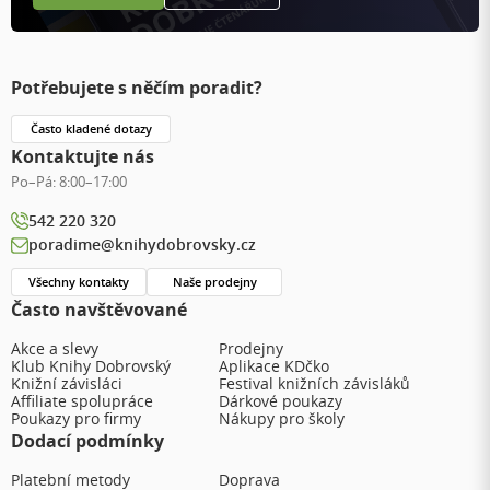
Potřebujete s něčím poradit?
Často kladené dotazy
Kontaktujte nás
Po–Pá:
8:00–17:00
542 220 320
poradime@knihydobrovsky.cz
Všechny kontakty
Naše prodejny
Často navštěvované
Akce a slevy
Prodejny
Klub Knihy Dobrovský
Aplikace KDčko
Knižní závisláci
Festival knižních závisláků
Affiliate spolupráce
Dárkové poukazy
Poukazy pro firmy
Nákupy pro školy
Dodací podmínky
Platební metody
Doprava