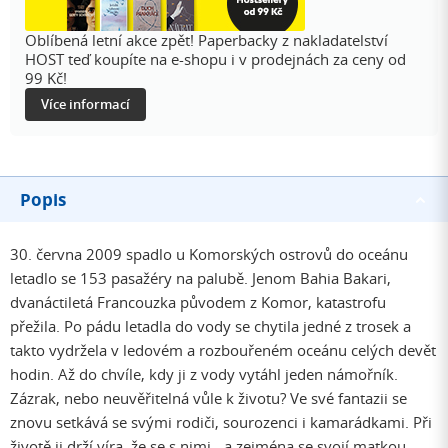
Oblíbená letní akce zpět! Paperbacky z nakladatelství
HOST teď koupíte na e-shopu i v prodejnách za ceny od
99 Kč!
Více informací
Popis
30. června 2009 spadlo u Komorských ostrovů do oceánu
letadlo se 153 pasažéry na palubě. Jenom Bahia Bakari,
dvanáctiletá Francouzka původem z Komor, katastrofu
přežila. Po pádu letadla do vody se chytila jedné z trosek a
takto vydržela v ledovém a rozbouřeném oceánu celých devět
hodin. Až do chvíle, kdy ji z vody vytáhl jeden námořník.
Zázrak, nebo neuvěřitelná vůle k životu? Ve své fantazii se
znovu setkává se svými rodiči, sourozenci i kamarádkami. Při
životě ji drží víra, že se s nimi - a zejména se svojí matkou -