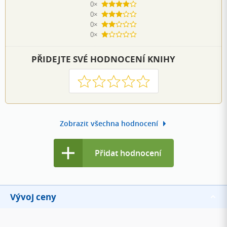
0×
4 hvězdičky
0×
3 hvězdičky
0×
2 hvězdičky
0×
1 hvezdička
PŘIDEJTE SVÉ HODNOCENÍ KNIHY
1
2
3
4
5
Zobrazit všechna hodnocení
Přidat hodnocení
Vývoj ceny