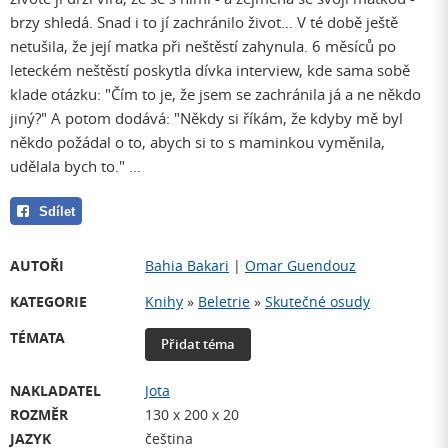
brzy shledá. Snad i to jí zachránilo život… V té době ještě
netušila, že její matka při neštěstí zahynula. 6 měsíců po
leteckém neštěstí poskytla dívka interview, kde sama sobě
klade otázku: "Čím to je, že jsem se zachránila já a ne někdo
jiný?" A potom dodává: "Někdy si říkám, že kdyby mě byl
někdo požádal o to, abych si to s maminkou vyměnila,
udělala bych to." …
Sdílet
AUTOŘI
Bahia Bakari
|
Omar Guendouz
KATEGORIE
Knihy
»
Beletrie
»
Skutečné osudy
TÉMATA
Přidat téma
NAKLADATEL
Jota
ROZMĚR
130 x 200 x 20
JAZYK
čeština