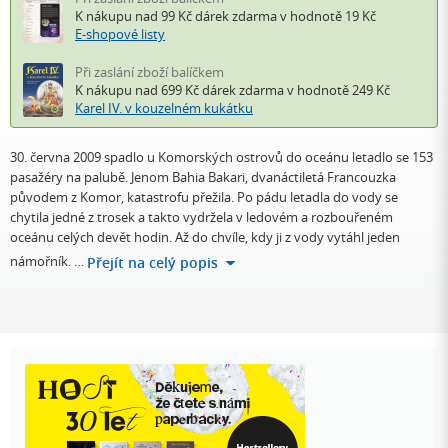
K nákupu nad 99 Kč
dárek zdarma
v hodnotě 19 Kč
E-shopové listy
Při zaslání zboží balíčkem
K nákupu nad 699 Kč
dárek zdarma
v hodnotě 249 Kč
Karel IV. v kouzelném kukátku
30. června 2009 spadlo u Komorských ostrovů do oceánu letadlo se 153
pasažéry na palubě. Jenom Bahia Bakari, dvanáctiletá Francouzka
původem z Komor, katastrofu přežila. Po pádu letadla do vody se
chytila jedné z trosek a takto vydržela v ledovém a rozbouřeném
oceánu celých devět hodin. Až do chvíle, kdy ji z vody vytáhl jeden
námořník. …
Přejít na celý popis