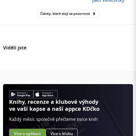
Články, které stojí za pozornost
Viděli jste
Knihy, recenze a klubové výhody
ve vaší kapse a naší appce KDčko
Každý měsíc společně přečteme tisíce knih
Více o aplikaci
Více o klubu