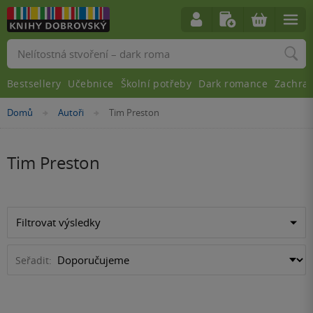
Vyhledávání
Bestsellery
Učebnice
Školní potřeby
Dark romance
Zachra
Nacházíte
Domů
Autoři
Tim Preston
»
»
se
zde:
Tim Preston
Filtrovat výsledky
Seřadit: