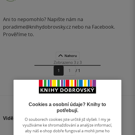
Ani to nepomohlo? Napište nám na
poradime@knihydobrovsky.cz
nebo na
Facebook
.
Prověříme to.
Nahoru
Zobrazeno 3 z 3
1
/ 1
Přejít
na
stránku
Cookies a osobní údaje? Knihy to
potřebují.
Viděli jste
O souborech cookies jste určitě již slyšeli. I my je
využíváme ke shromažďování a analýze informací,
aby náš e-shop dobře fungoval a mohli jsme ho