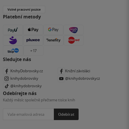
Volné pracovní pozice
Platební metody
+ 17
Sledujte nás
KnihyDobrovsky.cz
Knižní závisláci
knihydobrovsky
@knihydobrovskycz
@knihydobrovsky
Odebírejte nás
Každý měsíc společně přečteme tisíce knih
Odebírat