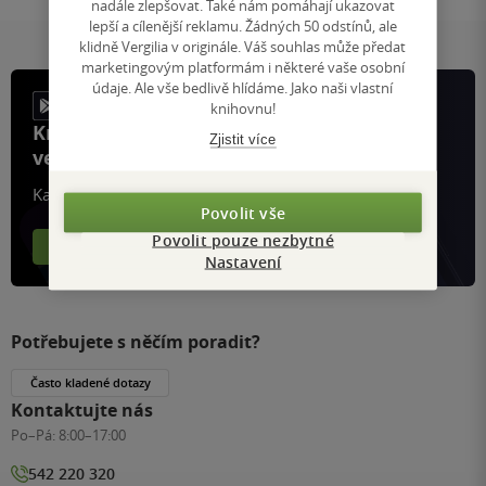
nadále zlepšovat. Také nám pomáhají ukazovat
lepší a cílenější reklamu. Žádných 50 odstínů, ale
klidně Vergilia v originále. Váš souhlas může předat
marketingovým platformám i některé vaše osobní
údaje. Ale vše bedlivě hlídáme. Jako naši vlastní
knihovnu!
Knihy, recenze a klubové výhody
Zjistit více
ve vaší kapse a naší appce KDčko
Každý měsíc společně přečteme tisíce knih
Povolit vše
Povolit pouze nezbytné
Více o aplikaci
Více o klubu
Nastavení
Potřebujete s něčím poradit?
Často kladené dotazy
Kontaktujte nás
Po–Pá:
8:00–17:00
542 220 320