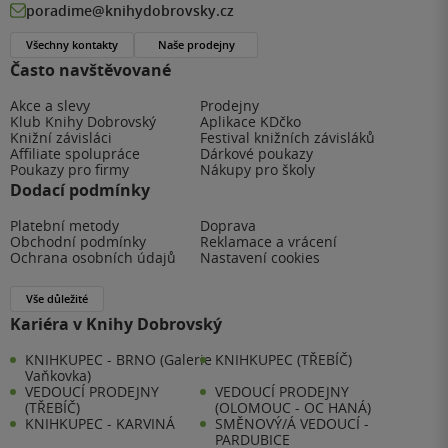
poradime@knihydobrovsky.cz
Všechny kontakty
Naše prodejny
Často navštěvované
Akce a slevy
Prodejny
Klub Knihy Dobrovský
Aplikace KDčko
Knižní závisláci
Festival knižních závisláků
Affiliate spolupráce
Dárkové poukazy
Poukazy pro firmy
Nákupy pro školy
Dodací podmínky
Platební metody
Doprava
Obchodní podmínky
Reklamace a vrácení
Ochrana osobních údajů
Nastavení cookies
Vše důležité
Kariéra v Knihy Dobrovský
KNIHKUPEC - BRNO (Galerie
KNIHKUPEC (TŘEBÍČ)
Vaňkovka)
VEDOUCÍ PRODEJNY
VEDOUCÍ PRODEJNY
(TŘEBÍČ)
(OLOMOUC - OC HANÁ)
KNIHKUPEC - KARVINÁ
SMĚNOVÝ/Á VEDOUCÍ -
PARDUBICE