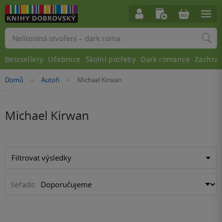
Vyhledávání
Bestsellery
Učebnice
Školní potřeby
Dark romance
Zachra
Nacházíte
Domů
Autoři
Michael Kirwan
»
»
se
zde:
Michael Kirwan
Filtrovat výsledky
Seřadit: