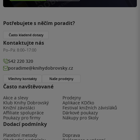
Potřebujete s něčím poradit?
Často kladené dotazy
Kontaktujte nás
Po–Pá:
8:00–17:00
542 220 320
poradime@knihydobrovsky.cz
Všechny kontakty
Naše prodejny
Často navštěvované
Akce a slevy
Prodejny
Klub Knihy Dobrovský
Aplikace KDčko
Knižní závisláci
Festival knižních závisláků
Affiliate spolupráce
Dárkové poukazy
Poukazy pro firmy
Nákupy pro školy
Dodací podmínky
Platební metody
Doprava