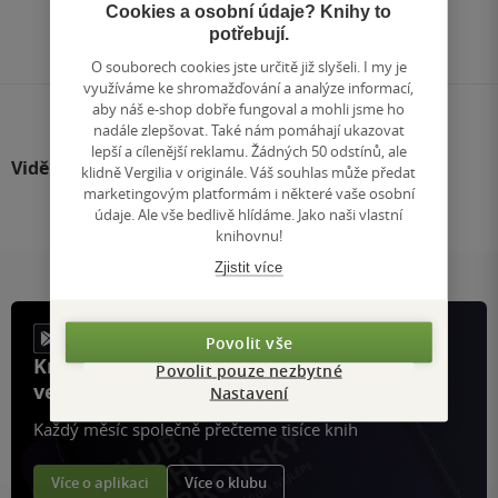
Přejít
Cookies a osobní údaje? Knihy to
na
potřebují.
stránku
O souborech cookies jste určitě již slyšeli. I my je
využíváme ke shromažďování a analýze informací,
aby náš e-shop dobře fungoval a mohli jsme ho
nadále zlepšovat. Také nám pomáhají ukazovat
lepší a cílenější reklamu. Žádných 50 odstínů, ale
Viděli jste
klidně Vergilia v originále. Váš souhlas může předat
marketingovým platformám i některé vaše osobní
údaje. Ale vše bedlivě hlídáme. Jako naši vlastní
knihovnu!
Zjistit více
Povolit vše
Knihy, recenze a klubové výhody
Povolit pouze nezbytné
ve vaší kapse a naší appce KDčko
Nastavení
Každý měsíc společně přečteme tisíce knih
Více o aplikaci
Více o klubu