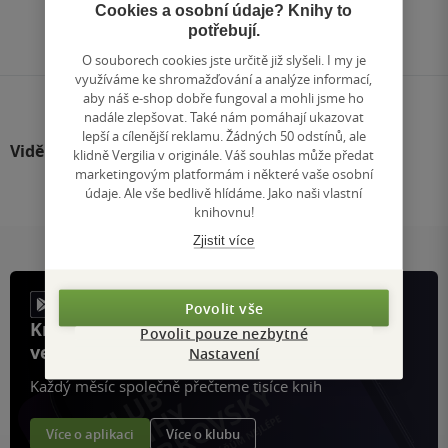
Přejít
Cookies a osobní údaje? Knihy to
na
potřebují.
stránku
O souborech cookies jste určitě již slyšeli. I my je
využíváme ke shromažďování a analýze informací,
aby náš e-shop dobře fungoval a mohli jsme ho
nadále zlepšovat. Také nám pomáhají ukazovat
lepší a cílenější reklamu. Žádných 50 odstínů, ale
Viděli jste
klidně Vergilia v originále. Váš souhlas může předat
marketingovým platformám i některé vaše osobní
údaje. Ale vše bedlivě hlídáme. Jako naši vlastní
knihovnu!
Zjistit více
Povolit vše
Knihy, recenze a klubové výhody
Povolit pouze nezbytné
ve vaší kapse a naší appce KDčko
Nastavení
Každý měsíc společně přečteme tisíce knih
Více o aplikaci
Více o klubu