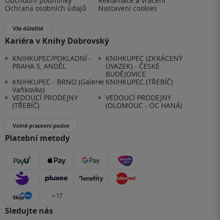
Obchodní podmínky
Reklamace a vrácení
Ochrana osobních údajů
Nastavení cookies
Vše důležité
Kariéra v Knihy Dobrovský
KNIHKUPEC/POKLADNÍ -
KNIHKUPEC (ZKRÁCENÝ
PRAHA 5, ANDĚL
ÚVAZEK) - ČESKÉ
BUDĚJOVICE
KNIHKUPEC - BRNO (Galerie
KNIHKUPEC (TŘEBÍČ)
Vaňkovka)
VEDOUCÍ PRODEJNY
VEDOUCÍ PRODEJNY
(TŘEBÍČ)
(OLOMOUC - OC HANÁ)
Volné pracovní pozice
Platební metody
+ 17
Sledujte nás