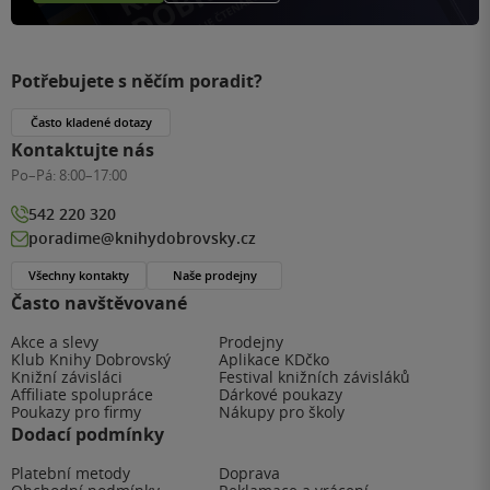
Potřebujete s něčím poradit?
Často kladené dotazy
Kontaktujte nás
Po–Pá:
8:00–17:00
542 220 320
poradime@knihydobrovsky.cz
Všechny kontakty
Naše prodejny
Často navštěvované
Akce a slevy
Prodejny
Klub Knihy Dobrovský
Aplikace KDčko
Knižní závisláci
Festival knižních závisláků
Affiliate spolupráce
Dárkové poukazy
Poukazy pro firmy
Nákupy pro školy
Dodací podmínky
Platební metody
Doprava