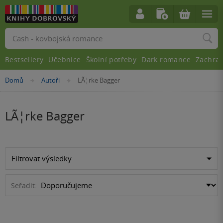
Vyhledávání
Bestsellery
Učebnice
Školní potřeby
Dark romance
Zachra
Nacházíte
Domů
Autoři
LÃ¦rke Bagger
»
»
se
zde:
LÃ¦rke Bagger
Filtrovat výsledky
Seřadit: