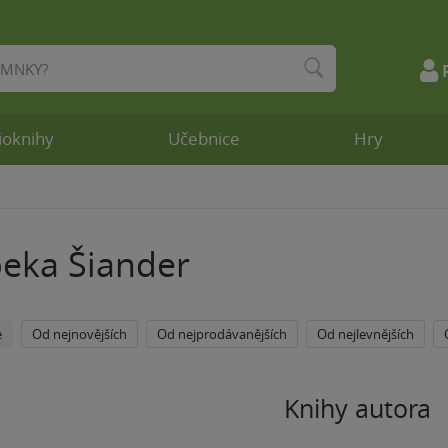
ioknihy
Učebnice
Hry
eka Šiander
e
Od nejnovějších
Od nejprodávanějších
Od nejlevnějších
Knihy autora