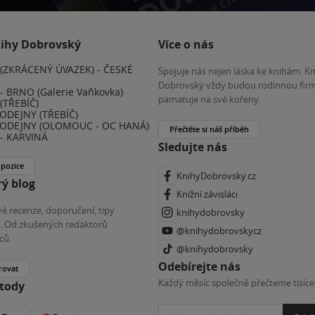
nihy Dobrovský
Více o nás
(ZKRÁCENÝ ÚVAZEK) - ČESKÉ
Spojuje nás nejen láska ke knihám. K
E
Dobrovský vždy budou rodinnou firm
 BRNO (Galerie Vaňkovka)
pamatuje na své kořeny.
(TŘEBÍČ)
ODEJNY (TŘEBÍČ)
ODEJNY (OLOMOUC - OC HANÁ)
Přečtěte si náš příběh
- KARVINÁ
Sledujte nás
 pozice
KnihyDobrovsky.cz
ý blog
Knižní závisláci
é recenze, doporučení, tipy
knihydobrovsky
ky. Od zkušených redaktorů
@knihydobrovskycz
ců.
@knihydobrovsky
Odebírejte nás
rovat
Každý měsíc společně přečteme tisíce
etody