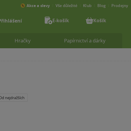
Akce a slevy
Vše důležité
Klub
Blog
Prodejny
E-košík
Košík
Přihlášení
Hračky
Papírnictví a dárky
Od nejdražších