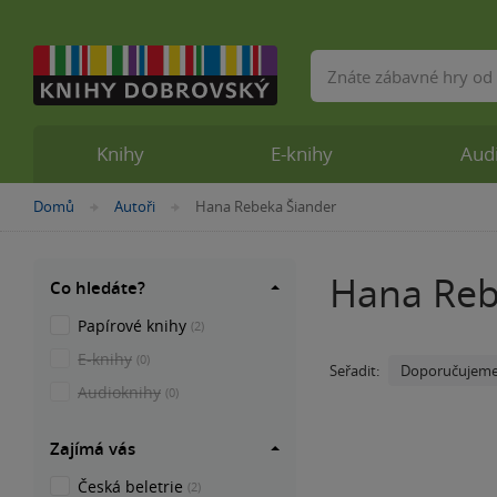
Vyhledávání
Knihy
E-knihy
Aud
Nacházíte
Domů
Autoři
Hana Rebeka Šiander
»
»
se
zde:
Hana Reb
Co hledáte?
Papírové knihy
(2)
E-knihy
(0)
Doporučujem
Seřadit:
Audioknihy
(0)
Zajímá vás
Česká beletrie
(2)