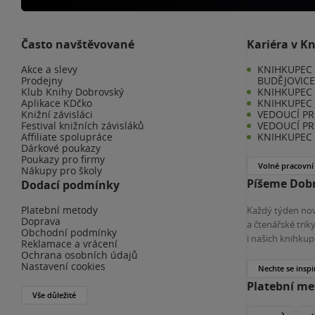
Často navštěvované
Kariéra v K
Akce a slevy
KNIHKUPEC 
Prodejny
BUDĚJOVIC
Klub Knihy Dobrovský
KNIHKUPEC -
Aplikace KDčko
KNIHKUPEC 
Knižní závisláci
VEDOUCÍ PR
Festival knižních závisláků
VEDOUCÍ PR
Affiliate spolupráce
KNIHKUPEC 
Dárkové poukazy
Poukazy pro firmy
Volné pracovní
Nákupy pro školy
Píšeme Dobr
Dodací podmínky
Platební metody
Každý týden nov
Doprava
a čtenářské tri
Obchodní podmínky
i našich knihkup
Reklamace a vrácení
Ochrana osobních údajů
Nastavení cookies
Nechte se inspi
Platební m
Vše důležité