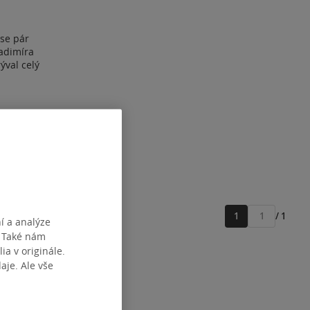
 se pár
adimíra
ýval celý
1
/ 1
í a analýze
Přejít
. Také nám
na
stránku
ia v originále.
je. Ale vše