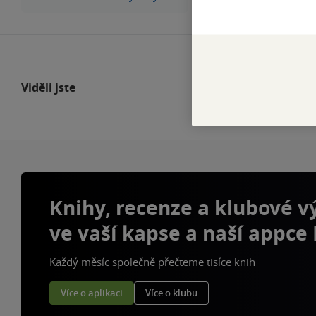
Viděli jste
Knihy, recenze a klubové 
ve vaší kapse a naší appce
Každý měsíc společně přečteme tisíce knih
Více o aplikaci
Více o klubu