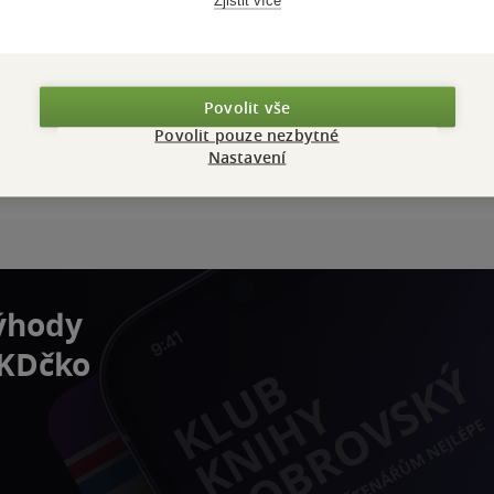
Zjistit více
Povolit vše
Povolit pouze nezbytné
Nastavení
výhody
 KDčko