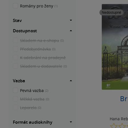
Romány pro ženy
(1)
Nedostupné
Stav
Dostupnost
Skladem na e-shopu
(0)
Předobjednávka
(0)
K odebrání na prodejně
Skladem u dodavatele
(0)
Vazba
Pevná vazba
(2)
Br
Měkká vazba
(0)
Leporelo
(0)
Hana Reb
Formát audioknihy