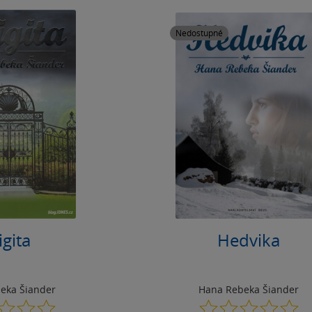
Nedostupné
igita
Hedvika
eka Šiander
Hana Rebeka Šiander
0.0
0.0