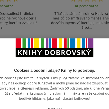
z
z
ná vazba
pevná vazba
5
5
hvězdiček
hvězdiček
šedesátiletá hrdinka,
Třiašedesátiletá hrdinka Hedvika
 rodině, výchově dcer a
měsíců po smrti svého manžela Vl
stry, které si zvolila už
dozvídá tajemství, které její muž skr
ve...
život...
ostupné
Nedostupné
t do seznamu
Uložit do seznamu
Cookies a osobní údaje? Knihy to potřebují.
h cookies jste určitě již slyšeli. I my je využíváme ke shromažďován
Zobrazeno 3 z 3
, aby náš e-shop dobře fungoval a mohli jsme ho nadále zlepšovat
vat lepší a cílenější reklamu. Žádných 50 odstínů, ale klidně Vergil
s může předat marketingovým platformám i některé vaše osobní úda
bedlivě hlídáme. Jako naši vlastní knihovnu!