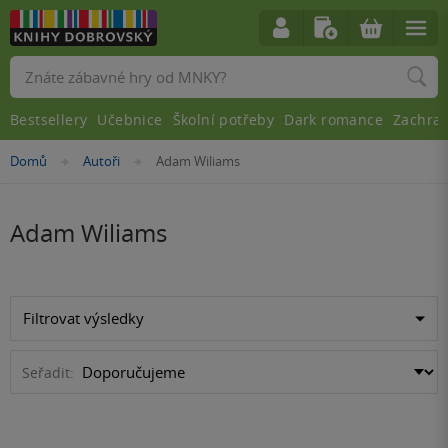
Vyhledávání
Bestsellery
Učebnice
Školní potřeby
Dark romance
Zachra
Nacházíte
Domů
Autoři
Adam Wiliams
»
»
se
zde:
Adam Wiliams
Filtrovat výsledky
Seřadit: