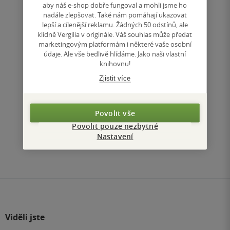
aby náš e-shop dobře fungoval a mohli jsme ho
nadále zlepšovat. Také nám pomáhají ukazovat
Nedostupné
lepší a cílenější reklamu. Žádných 50 odstínů, ale
klidně Vergilia v originále. Váš souhlas může předat
Uložit do seznamu
marketingovým platformám i některé vaše osobní
údaje. Ale vše bedlivě hlídáme. Jako naši vlastní
knihovnu!
Zjistit více
Nahoru
Povolit vše
Zobrazeno 3 z 3
Povolit pouze nezbytné
Nastavení
1
/ 1
Přejít
na
stránku
Viděli jste