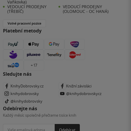
Vaňkovka)
VEDOUCÍ PRODEJNY
VEDOUCÍ PRODEJNY
(TŘEBÍČ)
(OLOMOUC - OC HANÁ)
Volné pracovní pozice
Platební metody
+ 17
Sledujte nás
KnihyDobrovsky.cz
Knižní závisláci
knihydobrovsky
@knihydobrovskycz
@knihydobrovsky
Odebírejte nás
Každý měsíc společně přečteme tisíce knih
Odebírat