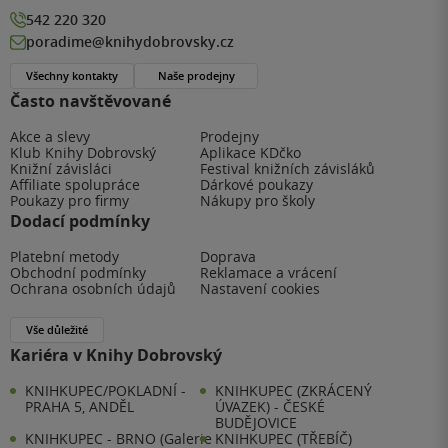
542 220 320
poradime@knihydobrovsky.cz
Všechny kontakty
Naše prodejny
Často navštěvované
Akce a slevy
Prodejny
Klub Knihy Dobrovský
Aplikace KDčko
Knižní závisláci
Festival knižních závisláků
Affiliate spolupráce
Dárkové poukazy
Poukazy pro firmy
Nákupy pro školy
Dodací podmínky
Platební metody
Doprava
Obchodní podmínky
Reklamace a vrácení
Ochrana osobních údajů
Nastavení cookies
Vše důležité
Kariéra v Knihy Dobrovský
KNIHKUPEC/POKLADNÍ -
KNIHKUPEC (ZKRÁCENÝ
PRAHA 5, ANDĚL
ÚVAZEK) - ČESKÉ
BUDĚJOVICE
KNIHKUPEC - BRNO (Galerie
KNIHKUPEC (TŘEBÍČ)