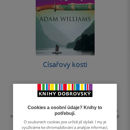
Císařovy kosti
Adam Wiliams
0.0
z
pevná vazba
5
hvězdiček
Cookies a osobní údaje? Knihy to
Napínavý příběh lásky, vychytralosti a odvahy… divoká
potřebují.
vášeň ve víru nemilosrdného povstání.Dcera hledá svoji
minulost.Agentka hledá svoji...
O souborech cookies jste určitě již slyšeli. I my je
využíváme ke shromažďování a analýze informací,