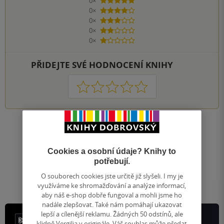
0×
5 hvězdiček
0×
4 hvězdičky
0×
3 hvězdičky
0×
2 hvězdičky
0×
1 hvezdička
PŘIDEJTE SVÉ HODNOCENÍ KNIHY
1
2
3
4
5
Nahoru
Zobrazeno 20 z 20
Cookies a osobní údaje? Knihy to
1
/ 1
Přejít
potřebují.
na
O souborech cookies jste určitě již slyšeli. I my je
stránku
využíváme ke shromažďování a analýze informací,
aby náš e-shop dobře fungoval a mohli jsme ho
nadále zlepšovat. Také nám pomáhají ukazovat
lepší a cílenější reklamu. Žádných 50 odstínů, ale
klidně Vergilia v originále. Váš souhlas může předat