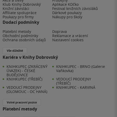
Akce a slevy
Prodejny
Klub Knihy Dobrovský
Aplikace KDčko
Knižní závisláci
Festival knižních závisláků
Affiliate spolupráce
Dárkové poukazy
Poukazy pro firmy
Nákupy pro školy
Dodací podmínky
Platební metody
Doprava
Obchodní podmínky
Reklamace a vrácení
Ochrana osobních údajů
Nastavení cookies
Vše důležité
Kariéra v Knihy Dobrovský
KNIHKUPEC (ZKRÁCENÝ
KNIHKUPEC - BRNO (Galerie
ÚVAZEK) - ČESKÉ
Vaňkovka)
BUDĚJOVICE
KNIHKUPEC (TŘEBÍČ)
VEDOUCÍ PRODEJNY
(TŘEBÍČ)
VEDOUCÍ PRODEJNY
KNIHKUPEC - KARVINÁ
(OLOMOUC - OC HANÁ)
Volné pracovní pozice
Platební metody