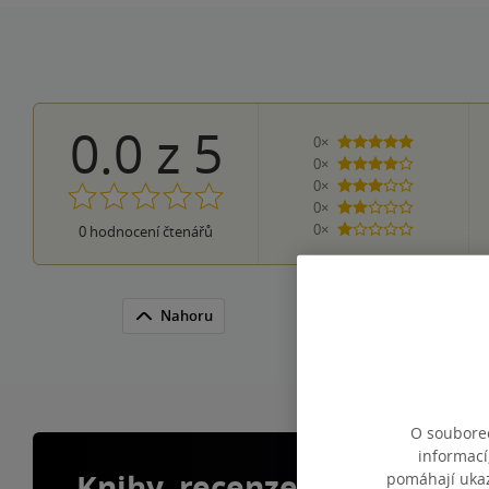
0.0
z
5
0×
5 hvězdiček
0×
4 hvězdičky
0×
3 hvězdičky
0×
2 hvězdičky
0×
0
hodnocení čtenářů
1 hvezdička
Nahoru
O souborec
informací
Knihy, recenze a klubové 
pomáhají ukazo