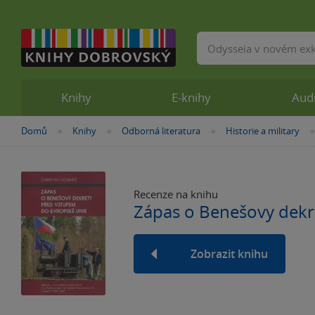
Vyhledávání
Knihy
E-knihy
Aud
Nacházíte
Domů
Knihy
Odborná literatura
Historie a military
»
»
»
se
zde:
Recenze na knihu
Zápas o Benešovy dekr
Zobrazit knihu