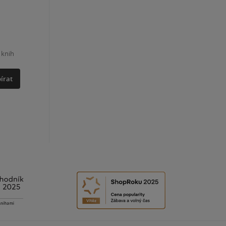
 knih
írat