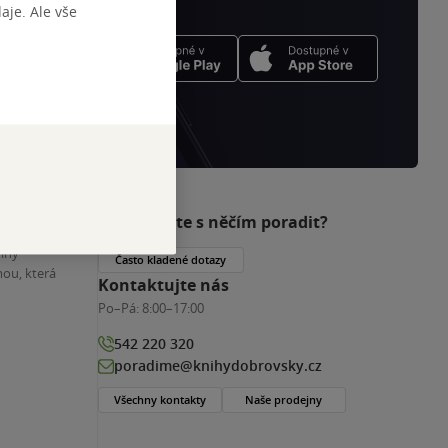
je. Ale vše
Potřebujete s něčím poradit?
nihy
Často kladené dotazy
ou, která
Kontaktujte nás
Po–Pá:
8:00–17:00
542 220 320
poradime@knihydobrovsky.cz
Všechny kontakty
Naše prodejny