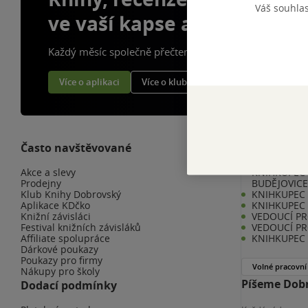
Váš souhla
ve vaší kapse a naší appce
Každý měsíc společně přečteme tisíce knih
Více o aplikaci
Více o klubu
Často navštěvované
Kariéra v K
Akce a slevy
KNIHKUPEC 
Prodejny
BUDĚJOVIC
Klub Knihy Dobrovský
KNIHKUPEC -
Aplikace KDčko
KNIHKUPEC 
Knižní závisláci
VEDOUCÍ PR
Festival knižních závisláků
VEDOUCÍ PR
Affiliate spolupráce
KNIHKUPEC 
Dárkové poukazy
Poukazy pro firmy
Volné pracovní
Nákupy pro školy
Píšeme Dobr
Dodací podmínky