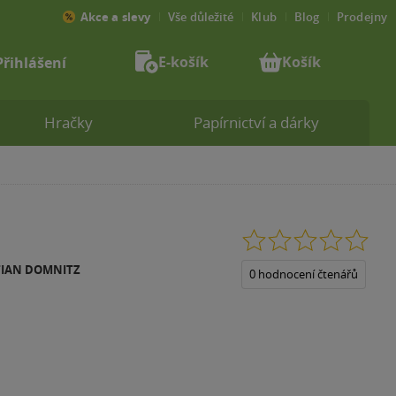
Akce a slevy
Vše důležité
Klub
Blog
Prodejny
E-košík
Košík
Přihlášení
Hračky
Papírnictví a dárky
0.0
z
TIAN DOMNITZ
5
0 hodnocení čtenářů
hvězdiček