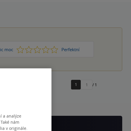
1
2
3
4
5
ic moc
Perfektní
1
/ 1
Přejít
na
stránku
í a analýze
. Také nám
ia v originále.