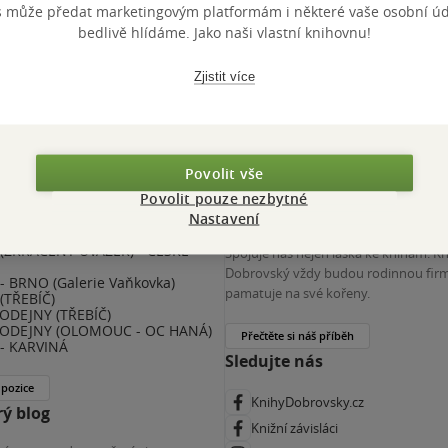
s může předat marketingovým platformám i některé vaše osobní úda
 KDčko
bedlivě hlídáme. Jako naši vlastní knihovnu!
Zjistit více
Povolit vše
Povolit pouze nezbytné
nihy Dobrovský
Více o nás
Nastavení
(ZKRÁCENÝ ÚVAZEK) - ČESKÉ
Spojuje nás nejen láska ke knihám. K
E
Dobrovský vždy budou rodinnou firm
 BRNO (Galerie Vaňkovka)
pamatuje na své kořeny.
(TŘEBÍČ)
ODEJNY (TŘEBÍČ)
ODEJNY (OLOMOUC - OC HANÁ)
Přečtěte si náš příběh
- KARVINÁ
Sledujte nás
 pozice
KnihyDobrovsky.cz
ý blog
Knižní závisláci