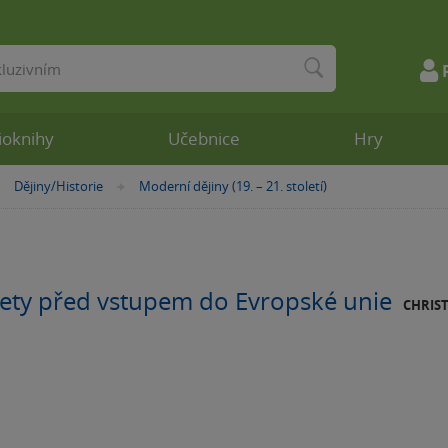
ioknihy
Učebnice
Hry
Dějiny/Historie
Moderní dějiny (19. – 21. století)
»
»
ety před vstupem do Evropské unie
CHRIS