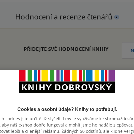
Hodnocení a recenze čtenářů
PŘIDEJTE SVÉ HODNOCENÍ KNIHY
N
Zobrazeno 20 z 20
Cookies a osobní údaje? Knihy to potřebují.
h cookies jste určitě již slyšeli. I my je využíváme ke shromažďován
, aby náš e-shop dobře fungoval a mohli jsme ho nadále zlepšovat
výhody
vat lepší a cílenější reklamu. Žádných 50 odstínů, ale klidně Vergil