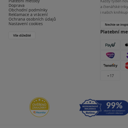
Platební metody
Každý týden nov
Doprava
a čtenářské tri
Obchodní podmínky
i našich knihkup
Reklamace a vrácení
Ochrana osobních údajů
Nastavení cookies
Nechte se inspi
Platební m
Vše důležité
+ 17