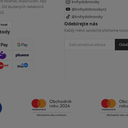
é recenze, doporučení, tipy
knihydobrovsky
ky. Od zkušených redaktorů
@knihydobrovskycz
ců.
@knihydobrovsky
Odebírejte nás
rovat
Každý měsíc společně přečteme tisíce
etody
Odeb