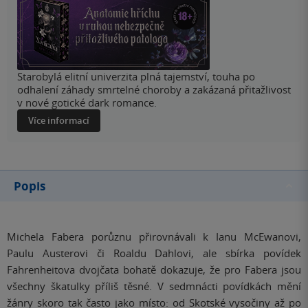
Starobylá elitní univerzita plná tajemství, touha po
odhalení záhady smrtelné choroby a zakázaná přitažlivost
v nové gotické dark romance.
Více informací
Popis
Michela Fabera porůznu přirovnávali k Ianu McEwanovi,
Paulu Austerovi či Roaldu Dahlovi, ale sbírka povídek
Fahrenheitova dvojčata bohatě dokazuje, že pro Fabera jsou
všechny škatulky příliš těsné. V sedmnácti povídkách mění
žánry skoro tak často jako místo: od Skotské vysočiny až po