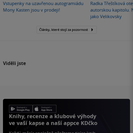
Vstupenky na uzavřenou autogramiádu
Radka Třeštíková otev
Mony Kasten jsou v prodeji!
autorskou kapitolu.
jako Velikovsky
Články, které stojí za pozornost
Viděli jste
Knihy, recenze a klubové výhody
ve vaší kapse a naší appce KDčko
Každý měsíc společně přečteme tisíce knih