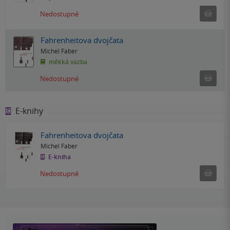
Ned
Nedostupné
Fahrenheitova dvojčata
Michel Faber
měkká vazba
Ned
Nedostupné
E-knihy
Fahrenheitova dvojčata
Michel Faber
E-kniha
Nedostu
Nedostupné