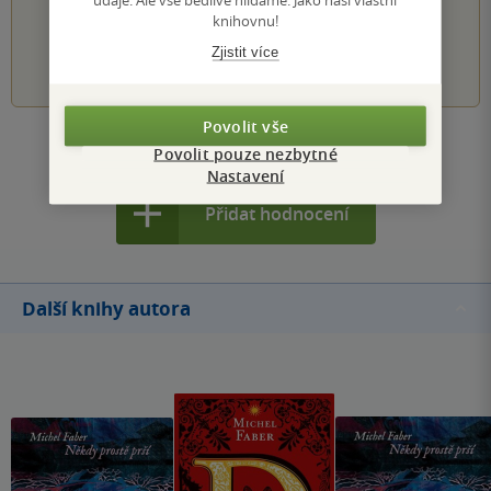
knihovnu!
Zjistit více
1
2
3
4
5
Povolit vše
Zobrazit všechna hodnocení
Povolit pouze nezbytné
Nastavení
Přidat hodnocení
Další knihy autora