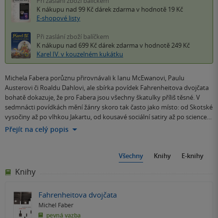
Při zaslání zboží balíčkem
K nákupu nad 99 Kč
dárek zdarma
v hodnotě 19 Kč
E-shopové listy
Při zaslání zboží balíčkem
K nákupu nad 699 Kč
dárek zdarma
v hodnotě 249 Kč
Karel IV. v kouzelném kukátku
Michela Fabera porůznu přirovnávali k Ianu McEwanovi, Paulu
Austerovi či Roaldu Dahlovi, ale sbírka povídek Fahrenheitova dvojčata
bohatě dokazuje, že pro Fabera jsou všechny škatulky příliš těsné. V
sedmnácti povídkách mění žánry skoro tak často jako místo: od Skotské
vysočiny až po vlhkou Jakartu, od kousavé sociální satiry až po science…
Přejít na celý popis
Všechny
Knihy
E-knihy
Knihy
Fahrenheitova dvojčata
Michel Faber
pevná vazba