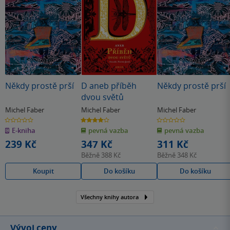
Někdy prostě prší
D aneb příběh
Někdy prostě prší
dvou světů
Michel Faber
Michel Faber
Michel Faber
0.0
4.0
0.0
z
z
z
E-kniha
pevná vazba
pevná vazba
5
5
5
hvězdiček
hvězdiček
hvězdiček
239 Kč
347 Kč
311 Kč
Běžně
388 Kč
Běžně
348 Kč
Koupit
Do košíku
Do košíku
Všechny knihy autora
Vývoj ceny