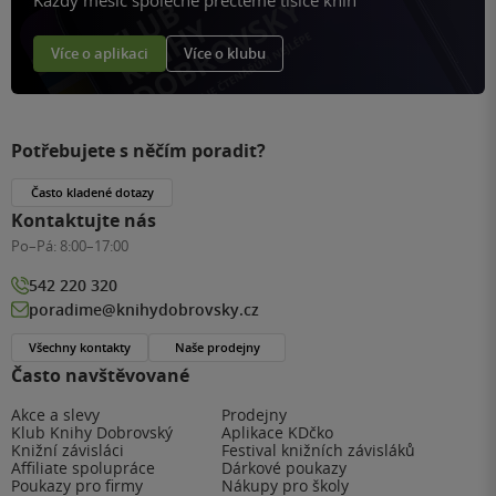
Více o aplikaci
Více o klubu
Potřebujete s něčím poradit?
Často kladené dotazy
Kontaktujte nás
Po–Pá:
8:00–17:00
542 220 320
poradime@knihydobrovsky.cz
Všechny kontakty
Naše prodejny
Často navštěvované
Akce a slevy
Prodejny
Klub Knihy Dobrovský
Aplikace KDčko
Knižní závisláci
Festival knižních závisláků
Affiliate spolupráce
Dárkové poukazy
Poukazy pro firmy
Nákupy pro školy