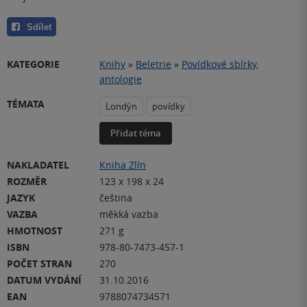
Sdílet
KATEGORIE
Knihy
»
Beletrie
»
Povídkové sbírky,
antologie
TÉMATA
Londýn
povídky
Přidat téma
NAKLADATEL
Kniha Zlín
ROZMĚR
123 x 198 x 24
JAZYK
čeština
VAZBA
měkká vazba
HMOTNOST
271 g
ISBN
978-80-7473-457-1
POČET STRAN
270
DATUM VYDÁNÍ
31.10.2016
EAN
9788074734571