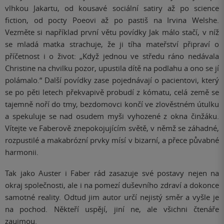
vlhkou Jakartu, od kousavé sociální satiry až po science
fiction, od pocty Poeovi až po pastiš na Irvina Welshe.
Vezměte si například první větu povídky Jak málo stačí, v níž
se mladá matka strachuje, že ji tíha mateřství připraví o
příčetnost i o život: „Když jednou ve středu ráno nedávala
Christine na chvilku pozor, upustila dítě na podlahu a ono se jí
polámalo.“ Další povídky zase pojednávají o pacientovi, který
se po pěti letech překvapivě probudí z kómatu, celá země se
tajemně noří do tmy, bezdomovci končí ve zlověstném útulku
a spekuluje se nad osudem myši vyhozené z okna činžáku.
Vítejte ve Faberově znepokojujícím světě, v němž se záhadné,
rozpustilé a makabrózní prvky mísí v bizarní, a přece půvabné
harmonii.
Tak jako Auster i Faber rád zasazuje své postavy nejen na
okraj společnosti, ale i na pomezí duševního zdraví a dokonce
samotné reality. Odtud jim autor určí nejistý směr a vyšle je
na pochod. Někteří uspějí, jiní ne, ale všichni čtenáře
zaujmou.