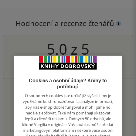
Hodnocení a recenze čtenářů
5.0
z
5
4
hodnocení čtenářů
Cookies a osobní údaje? Knihy to
potřebují.
4×
5 hvězdiček
0×
4 hvězdičky
O souborech cookies jste určitě již slyšeli. I my je
0×
3 hvězdičky
využíváme ke shromažďování a analýze informací,
0×
2 hvězdičky
aby náš e-shop dobře fungoval a mohli jsme ho
0×
1 hvezdička
nadále zlepšovat. Také nám pomáhají ukazovat
lepší a cílenější reklamu. Žádných 50 odstínů, ale
klidně Vergilia v originále. Váš souhlas může předat
PŘIDEJTE SVÉ HODNOCENÍ KNIHY
marketingovým platformám i některé vaše osobní
Hodnocení našich knihkupců: 0.0 z 5
údaje. Ale vše bedlivě hlídáme. Jako naši vlastní