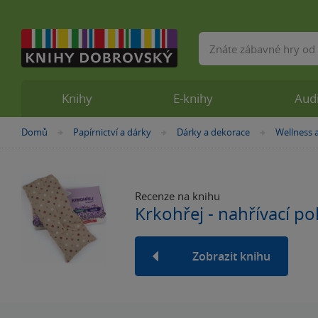
Vyhledávání
Knihy
E-knihy
Aud
Nacházíte
Domů
Papírnictví a dárky
Dárky a dekorace
Wellness 
»
»
»
se
zde:
Recenze na knihu
Krkohřej - nahřívací po
Zobrazit knihu