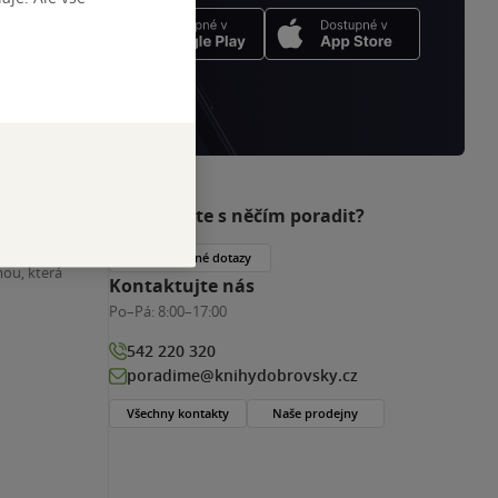
Potřebujete s něčím poradit?
nihy
Často kladené dotazy
ou, která
Kontaktujte nás
Po–Pá:
8:00–17:00
542 220 320
poradime@knihydobrovsky.cz
Všechny kontakty
Naše prodejny