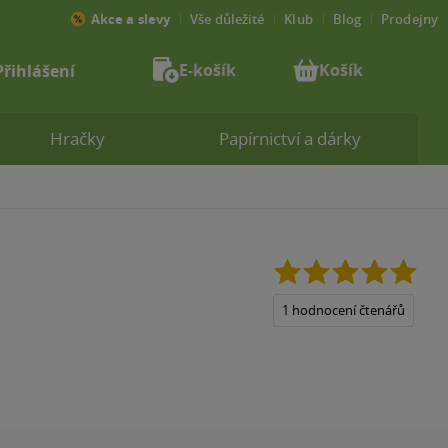
Akce a slevy
Vše důležité
Klub
Blog
Prodejny
E-košík
Košík
Přihlášení
Hračky
Papírnictví a dárky
5.0
z
5
1 hodnocení čtenářů
hvězdiček