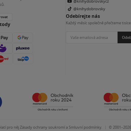
@knihydobrovskycz
ců.
@knihydobrovsky
Odebírejte nás
rovat
Každý měsíc společně přečteme tisíce
etody
Odeb
|
atí pro něj
Zásady ochrany soukromí
a
Smluvní podmínky
.
© 2001–202