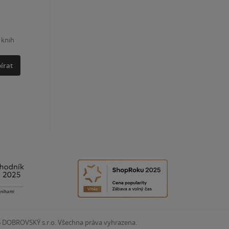
 knih
írat
6
DOBROVSKÝ s.r.o. Všechna práva vyhrazena.