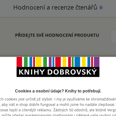
Hodnocení a recenze čtenářů
PŘIDEJTE SVÉ HODNOCENÍ PRODUKTU
Zobrazeno 20 z 20
Cookies a osobní údaje? Knihy to potřebují.
h cookies jste určitě již slyšeli. I my je využíváme ke shromažďován
, aby náš e-shop dobře fungoval a mohli jsme ho nadále zlepšovat
výhody
vat lepší a cílenější reklamu. Žádných 50 odstínů, ale klidně Vergil
s může předat marketingovým platformám i některé vaše osobní úda