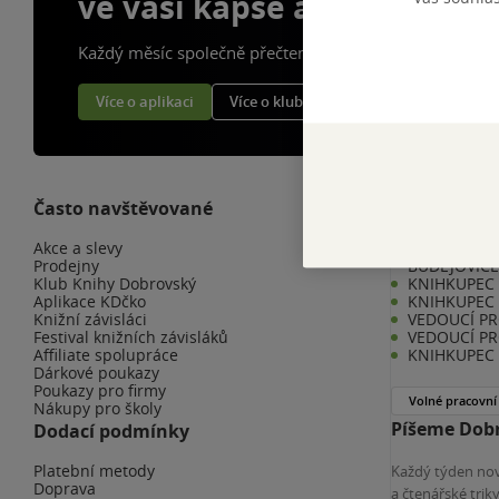
ve vaší kapse a naší appce
Každý měsíc společně přečteme tisíce knih
Více o aplikaci
Více o klubu
Často navštěvované
Kariéra v K
Akce a slevy
KNIHKUPEC 
Prodejny
BUDĚJOVIC
Klub Knihy Dobrovský
KNIHKUPEC -
Aplikace KDčko
KNIHKUPEC 
Knižní závisláci
VEDOUCÍ PR
Festival knižních závisláků
VEDOUCÍ PR
Affiliate spolupráce
KNIHKUPEC 
Dárkové poukazy
Poukazy pro firmy
Volné pracovní
Nákupy pro školy
Píšeme Dobr
Dodací podmínky
Platební metody
Každý týden nov
Doprava
a čtenářské tri