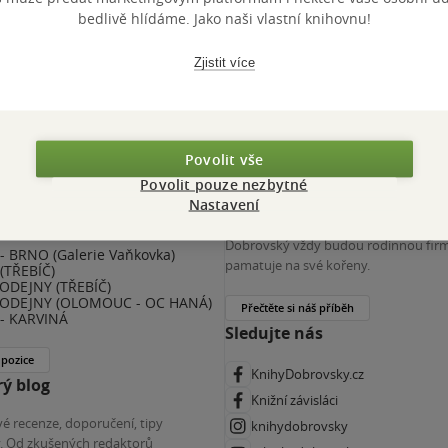
 KDčko
bedlivě hlídáme. Jako naši vlastní knihovnu!
Zjistit více
Povolit vše
Povolit pouze nezbytné
nihy Dobrovský
Více o nás
Nastavení
(ZKRÁCENÝ ÚVAZEK) - ČESKÉ
Spojuje nás nejen láska ke knihám. K
E
Dobrovský vždy budou rodinnou firm
 BRNO (Galerie Vaňkovka)
pamatuje na své kořeny.
(TŘEBÍČ)
ODEJNY (TŘEBÍČ)
ODEJNY (OLOMOUC - OC HANÁ)
Přečtěte si náš příběh
- KARVINÁ
Sledujte nás
 pozice
KnihyDobrovsky.cz
ý blog
Knižní závisláci
é recenze, doporučení, tipy
knihydobrovsky
ky. Od zkušených redaktorů