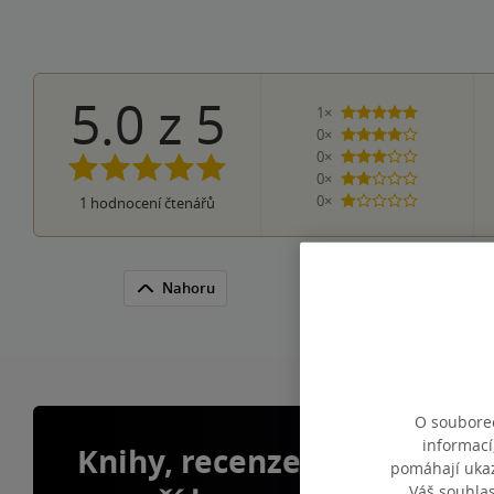
5.0
z
5
1×
5 hvězdiček
0×
4 hvězdičky
0×
3 hvězdičky
0×
2 hvězdičky
0×
1
hodnocení čtenářů
1 hvezdička
Nahoru
O souborec
informací
Knihy, recenze a klubové 
pomáhají ukazo
Váš souhla