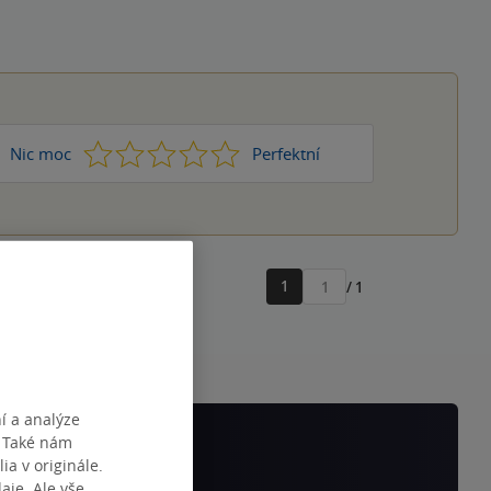
1
2
3
4
5
Nic moc
Perfektní
1
/ 1
Přejít
na
stránku
í a analýze
. Také nám
ia v originále.
je. Ale vše