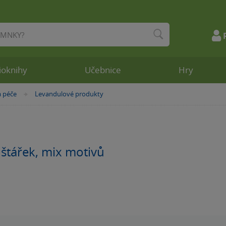
ioknihy
Učebnice
Hry
a péče
Levandulové produkty
»
lštářek, mix motivů