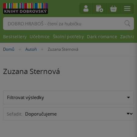
Vyhledávání
Bestsellery
Učebnice
Školní potřeby
Dark romance
Zachra
Nacházíte
Domů
Autoři
Zuzana Sternová
»
»
se
zde:
Zuzana Sternová
Filtrovat výsledky
Seřadit: