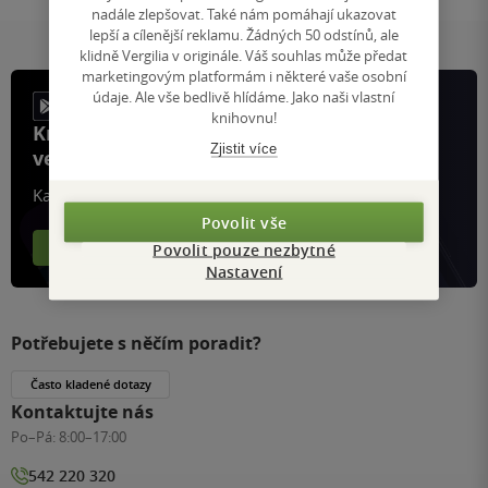
nadále zlepšovat. Také nám pomáhají ukazovat
lepší a cílenější reklamu. Žádných 50 odstínů, ale
klidně Vergilia v originále. Váš souhlas může předat
marketingovým platformám i některé vaše osobní
údaje. Ale vše bedlivě hlídáme. Jako naši vlastní
knihovnu!
Knihy, recenze a klubové výhody
Zjistit více
ve vaší kapse a naší appce KDčko
Každý měsíc společně přečteme tisíce knih
Povolit vše
Více o aplikaci
Více o klubu
Povolit pouze nezbytné
Nastavení
Potřebujete s něčím poradit?
Často kladené dotazy
Kontaktujte nás
Po–Pá:
8:00–17:00
542 220 320