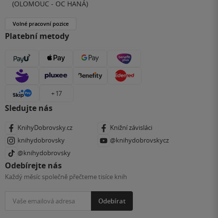
(OLOMOUC - OC HANÁ)
Volné pracovní pozice
Platební metody
+ 17
Sledujte nás
KnihyDobrovsky.cz
Knižní závisláci
knihydobrovsky
@knihydobrovskycz
@knihydobrovsky
Odebírejte nás
Každý měsíc společně přečteme tisíce knih
Odebírat