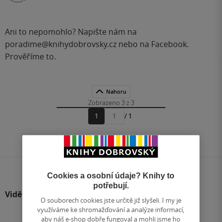
Ani to nepomohlo? Napište nám na
poradime@knihydobrovsky.cz
nebo na
Facebook
.
Prověříme to.
Nahoru
Zobrazeno 3 z 3
1
/ 1
Přejít
na
stránku
Cookies a osobní údaje? Knihy to
potřebují.
Viděli jste
O souborech cookies jste určitě již slyšeli. I my je
využíváme ke shromažďování a analýze informací,
aby náš e-shop dobře fungoval a mohli jsme ho