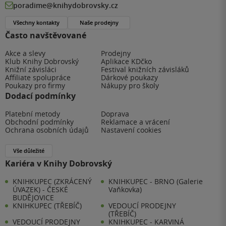
poradime@knihydobrovsky.cz
Všechny kontakty
Naše prodejny
Často navštěvované
Akce a slevy
Prodejny
Klub Knihy Dobrovský
Aplikace KDčko
Knižní závisláci
Festival knižních závisláků
Affiliate spolupráce
Dárkové poukazy
Poukazy pro firmy
Nákupy pro školy
Dodací podmínky
Platební metody
Doprava
Obchodní podmínky
Reklamace a vrácení
Ochrana osobních údajů
Nastavení cookies
Vše důležité
Kariéra v Knihy Dobrovský
KNIHKUPEC (ZKRÁCENÝ
KNIHKUPEC - BRNO (Galerie
ÚVAZEK) - ČESKÉ
Vaňkovka)
BUDĚJOVICE
KNIHKUPEC (TŘEBÍČ)
VEDOUCÍ PRODEJNY
(TŘEBÍČ)
VEDOUCÍ PRODEJNY
KNIHKUPEC - KARVINÁ