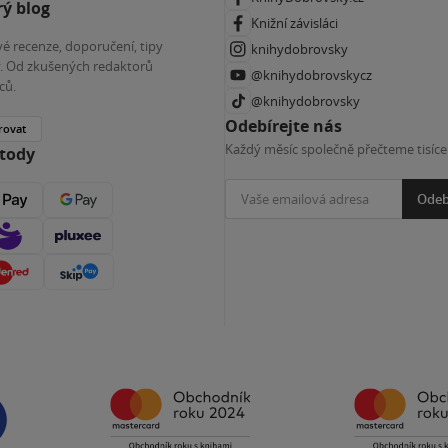
ý blog
Knižní závisláci
é recenze, doporučení, tipy
knihydobrovsky
ky. Od zkušených redaktorů
@knihydobrovskycz
ců.
@knihydobrovsky
Odebírejte nás
rovat
Každý měsíc společně přečteme tisíce
etody
Odeb