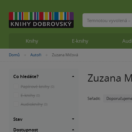
Vyhledávání
Knihy
E-knihy
Aud
Nacházíte
Domů
Autoři
Zuzana Mičová
»
»
se
zde:
Zuzana M
Co hledáte?
Papírové knihy
(0)
E-knihy
(0)
Doporučujem
Seřadit:
Audioknihy
(0)
Stav
Dostupnost