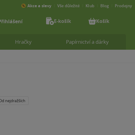
Akce a slevy
Vše důležité
Klub
Blog
Prodejny
E-košík
Košík
Přihlášení
Hračky
Papírnictví a dárky
Od nejdražších