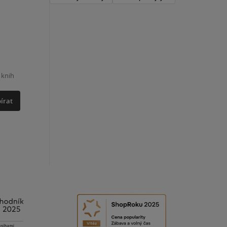
 knih
írat