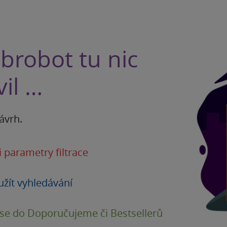
brobot tu nic
il …
ávrh.
i parametry filtrace
užít vyhledávání
 se do Doporučujeme či Bestsellerů