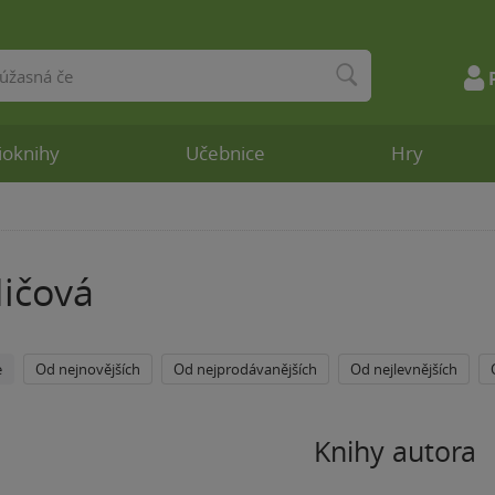
ioknihy
Učebnice
Hry
ičová
e
Od nejnovějších
Od nejprodávanějších
Od nejlevnějších
Knihy autora