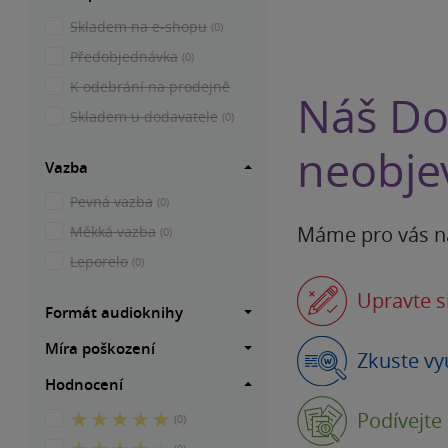
Skladem na e-shopu
(0)
Předobjednávka
(0)
K odebrání na prodejně
Náš Do
Skladem u dodavatele
(0)
neobjev
Vazba
Pevná vazba
(0)
Máme pro vás n
Měkká vazba
(0)
Leporelo
(0)
Upravte s
Formát audioknihy
Míra poškození
Zkuste vy
Hodnocení
Podívejte
5
(0)
z
4