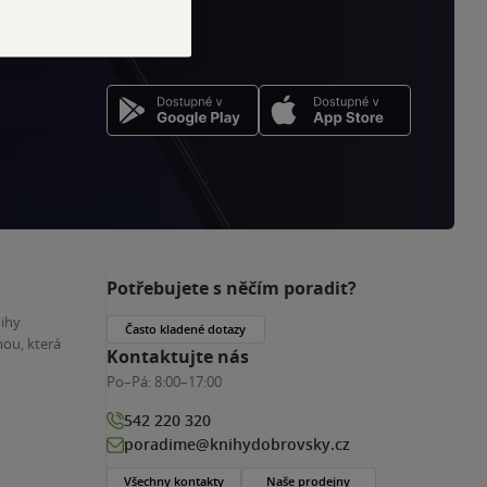
Potřebujete s něčím poradit?
nihy
Často kladené dotazy
ou, která
Kontaktujte nás
Po–Pá:
8:00–17:00
542 220 320
poradime@knihydobrovsky.cz
Všechny kontakty
Naše prodejny