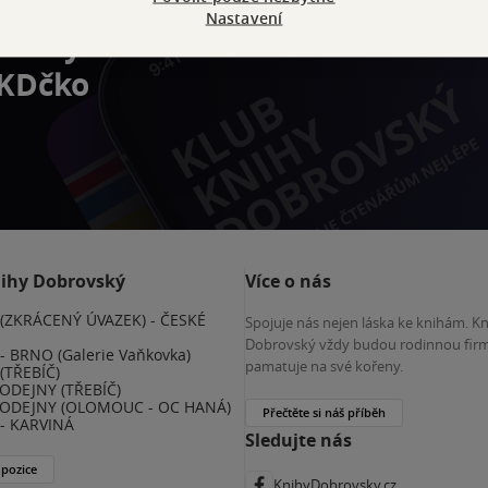
Nastavení
výhody
 KDčko
nihy Dobrovský
Více o nás
(ZKRÁCENÝ ÚVAZEK) - ČESKÉ
Spojuje nás nejen láska ke knihám. K
E
Dobrovský vždy budou rodinnou firm
 BRNO (Galerie Vaňkovka)
pamatuje na své kořeny.
(TŘEBÍČ)
ODEJNY (TŘEBÍČ)
ODEJNY (OLOMOUC - OC HANÁ)
Přečtěte si náš příběh
- KARVINÁ
Sledujte nás
 pozice
KnihyDobrovsky.cz