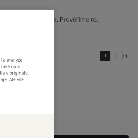
z
nebo na
Facebook
. Prověříme to.
1
/ 1
Přejít
í a analýze
na
. Také nám
stránku
ia v originále.
je. Ale vše