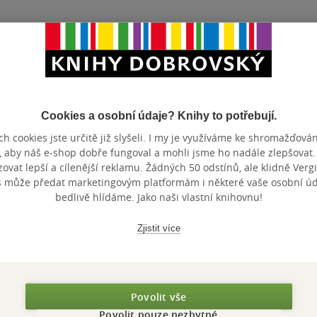
lo? Napište nám na
poradime@knihydobrovsky.c
Cookies a osobní údaje? Knihy to potřebují.
h cookies jste určitě již slyšeli. I my je využíváme ke shromažďován
Zobrazeno 3 z 3
, aby náš e-shop dobře fungoval a mohli jsme ho nadále zlepšovat
vat lepší a cílenější reklamu. Žádných 50 odstínů, ale klidně Vergil
s může předat marketingovým platformám i některé vaše osobní úda
bedlivě hlídáme. Jako naši vlastní knihovnu!
Zjistit více
Povolit vše
Povolit pouze nezbytné