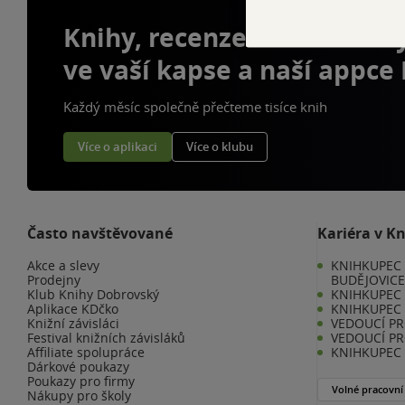
Knihy, recenze a klubové 
ve vaší kapse a naší appce
Každý měsíc společně přečteme tisíce knih
Více o aplikaci
Více o klubu
Často navštěvované
Kariéra v K
Akce a slevy
KNIHKUPEC 
Prodejny
BUDĚJOVIC
Klub Knihy Dobrovský
KNIHKUPEC -
Aplikace KDčko
KNIHKUPEC 
Knižní závisláci
VEDOUCÍ PR
Festival knižních závisláků
VEDOUCÍ PR
Affiliate spolupráce
KNIHKUPEC 
Dárkové poukazy
Poukazy pro firmy
Volné pracovní
Nákupy pro školy