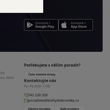
Potřebujete s něčím poradit?
nihy
Často kladené dotazy
ou, která
Kontaktujte nás
Po–Pá:
8:00–17:00
542 220 320
poradime@knihydobrovsky.cz
Všechny kontakty
Naše prodejny