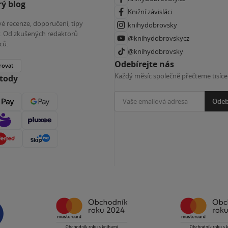
ý blog
Knižní závisláci
é recenze, doporučení, tipy
knihydobrovsky
ky. Od zkušených redaktorů
@knihydobrovskycz
ců.
@knihydobrovsky
Odebírejte nás
rovat
Každý měsíc společně přečteme tisíce
etody
Odeb