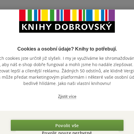
lo? Napište nám na
poradime@knihydobrovsky.c
Cookies a osobní údaje? Knihy to potřebují.
h cookies jste určitě již slyšeli. I my je využíváme ke shromažďován
Zobrazeno 3 z 3
, aby náš e-shop dobře fungoval a mohli jsme ho nadále zlepšovat
vat lepší a cílenější reklamu. Žádných 50 odstínů, ale klidně Vergil
s může předat marketingovým platformám i některé vaše osobní úda
bedlivě hlídáme. Jako naši vlastní knihovnu!
Zjistit více
Povolit vše
Povolit pouze nezbytné