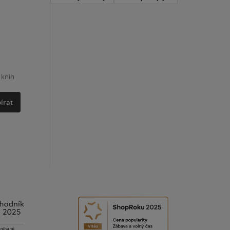
 knih
írat