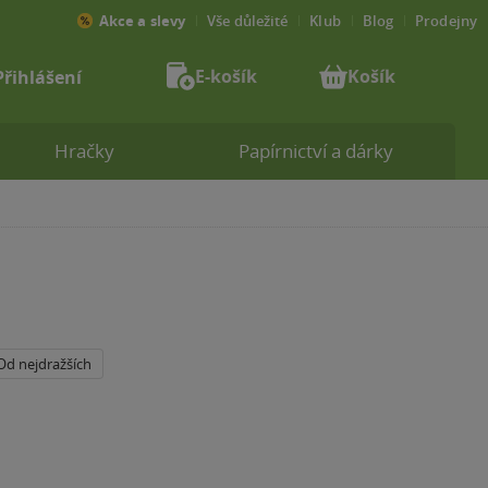
Akce a slevy
Vše důležité
Klub
Blog
Prodejny
E-košík
Košík
Přihlášení
Hračky
Papírnictví a dárky
Od nejdražších