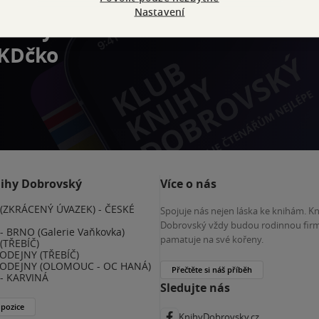
Nastavení
výhody
 KDčko
nihy Dobrovský
Více o nás
(ZKRÁCENÝ ÚVAZEK) - ČESKÉ
Spojuje nás nejen láska ke knihám. K
E
Dobrovský vždy budou rodinnou firm
 BRNO (Galerie Vaňkovka)
pamatuje na své kořeny.
(TŘEBÍČ)
ODEJNY (TŘEBÍČ)
ODEJNY (OLOMOUC - OC HANÁ)
Přečtěte si náš příběh
- KARVINÁ
Sledujte nás
 pozice
KnihyDobrovsky.cz