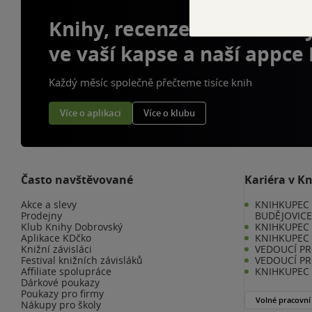
Knihy, recenze a klubové 
ve vaší kapse a naší appce
Každý měsíc společně přečteme tisíce knih
Více o aplikaci
Více o klubu
Často navštěvované
Kariéra v K
Akce a slevy
KNIHKUPEC 
Prodejny
BUDĚJOVIC
Klub Knihy Dobrovský
KNIHKUPEC -
Aplikace KDčko
KNIHKUPEC 
Knižní závisláci
VEDOUCÍ PR
Festival knižních závisláků
VEDOUCÍ PR
Affiliate spolupráce
KNIHKUPEC 
Dárkové poukazy
Poukazy pro firmy
Volné pracovní
Nákupy pro školy