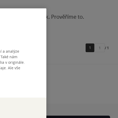
z
nebo na
Facebook
. Prověříme to.
1
/ 1
Přejít
í a analýze
na
. Také nám
stránku
ia v originále.
je. Ale vše