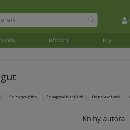
ioknihy
Učebnice
Hry
igut
e
Od nejnovějších
Od nejprodávanějších
Od nejlevnějších
Knihy autora