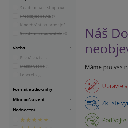
Skladem na e-shopu
(0)
Předobjednávka
(0)
K odebrání na prodejně
Náš Do
Skladem u dodavatele
(0)
neobjev
Vazba
Pevná vazba
(0)
Máme pro vás n
Měkká vazba
(0)
Leporelo
(0)
Upravte s
Formát audioknihy
Míra poškození
Zkuste vy
Hodnocení
Podívejte
5
(0)
z
4