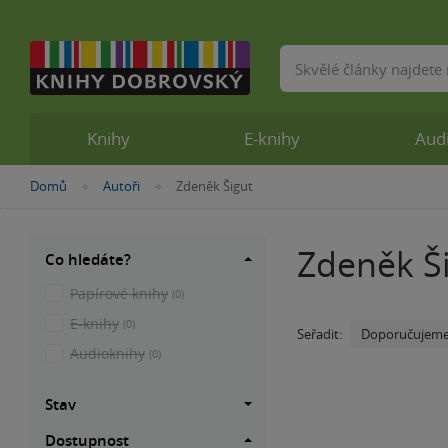
Vyhledávání
Knihy
E-knihy
Aud
Nacházíte
Domů
Autoři
Zdeněk Šigut
»
»
se
zde:
Zdeněk Š
Co hledáte?
Papírové knihy
(0)
E-knihy
(0)
Doporučujem
Seřadit:
Audioknihy
(0)
Stav
Dostupnost