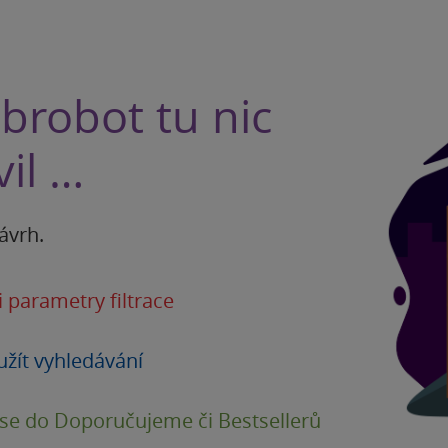
brobot tu nic
il …
ávrh.
i parametry filtrace
užít vyhledávání
 se do Doporučujeme či Bestsellerů