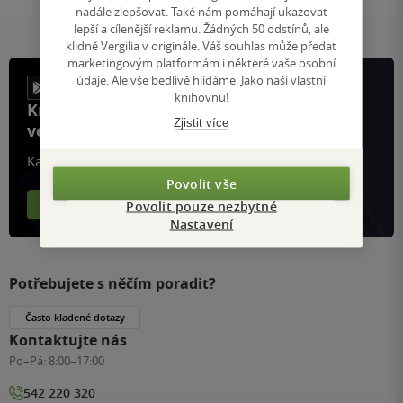
nadále zlepšovat. Také nám pomáhají ukazovat
lepší a cílenější reklamu. Žádných 50 odstínů, ale
klidně Vergilia v originále. Váš souhlas může předat
marketingovým platformám i některé vaše osobní
údaje. Ale vše bedlivě hlídáme. Jako naši vlastní
knihovnu!
Knihy, recenze a klubové výhody
Zjistit více
ve vaší kapse a naší appce KDčko
Každý měsíc společně přečteme tisíce knih
Povolit vše
Více o aplikaci
Více o klubu
Povolit pouze nezbytné
Nastavení
Potřebujete s něčím poradit?
Často kladené dotazy
Kontaktujte nás
Po–Pá:
8:00–17:00
542 220 320