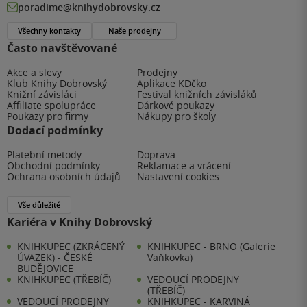
poradime@knihydobrovsky.cz
Všechny kontakty
Naše prodejny
Často navštěvované
Akce a slevy
Prodejny
Klub Knihy Dobrovský
Aplikace KDčko
Knižní závisláci
Festival knižních závisláků
Affiliate spolupráce
Dárkové poukazy
Poukazy pro firmy
Nákupy pro školy
Dodací podmínky
Platební metody
Doprava
Obchodní podmínky
Reklamace a vrácení
Ochrana osobních údajů
Nastavení cookies
Vše důležité
Kariéra v Knihy Dobrovský
KNIHKUPEC (ZKRÁCENÝ
KNIHKUPEC - BRNO (Galerie
ÚVAZEK) - ČESKÉ
Vaňkovka)
BUDĚJOVICE
KNIHKUPEC (TŘEBÍČ)
VEDOUCÍ PRODEJNY
(TŘEBÍČ)
VEDOUCÍ PRODEJNY
KNIHKUPEC - KARVINÁ