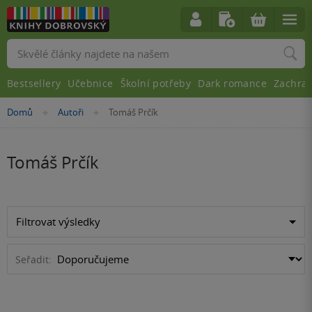
Vyhledávání
Bestsellery
Učebnice
Školní potřeby
Dark romance
Zachra
Nacházíte
Domů
Autoři
Tomáš Prčík
»
»
se
zde:
Tomáš Prčík
Filtrovat výsledky
Seřadit: