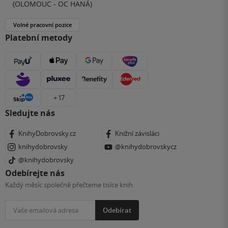
(OLOMOUC - OC HANÁ)
Volné pracovní pozice
Platební metody
+ 17
Sledujte nás
KnihyDobrovsky.cz
Knižní závisláci
knihydobrovsky
@knihydobrovskycz
@knihydobrovsky
Odebírejte nás
Každý měsíc společně přečteme tisíce knih
Odebírat