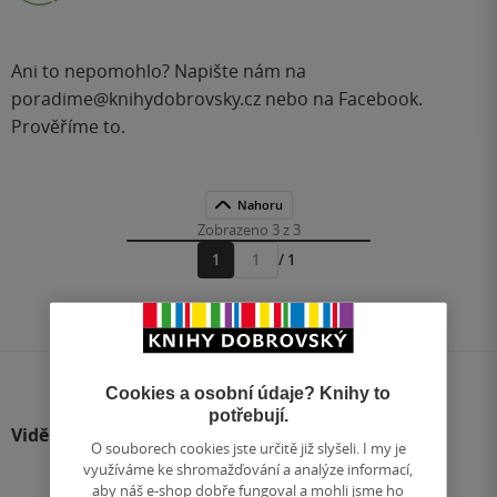
Ani to nepomohlo? Napište nám na
poradime@knihydobrovsky.cz
nebo na
Facebook
.
Prověříme to.
Nahoru
Zobrazeno 3 z 3
1
/ 1
Přejít
na
stránku
Cookies a osobní údaje? Knihy to
potřebují.
Viděli jste
O souborech cookies jste určitě již slyšeli. I my je
využíváme ke shromažďování a analýze informací,
aby náš e-shop dobře fungoval a mohli jsme ho