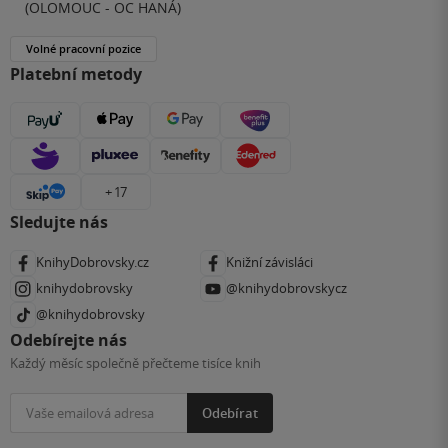
(OLOMOUC - OC HANÁ)
Volné pracovní pozice
Platební metody
+ 17
Sledujte nás
KnihyDobrovsky.cz
Knižní závisláci
knihydobrovsky
@knihydobrovskycz
@knihydobrovsky
Odebírejte nás
Každý měsíc společně přečteme tisíce knih
Odebírat