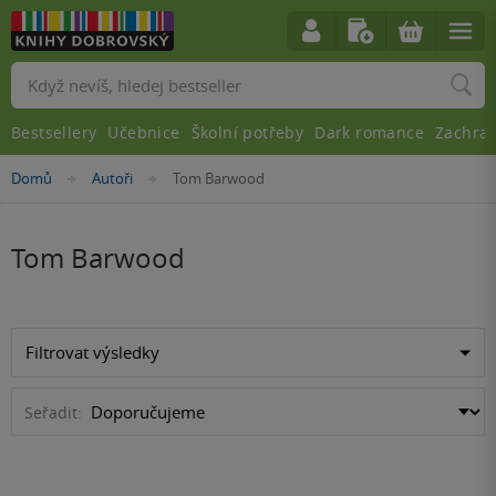
Vyhledávání
Bestsellery
Učebnice
Školní potřeby
Dark romance
Zachra
Nacházíte
Domů
Autoři
Tom Barwood
»
»
se
zde:
Tom Barwood
Filtrovat výsledky
Seřadit: