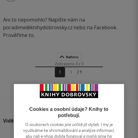
Ani to nepomohlo? Napište nám na
poradime@knihydobrovsky.cz
nebo na
Facebook
.
Prověříme to.
Nahoru
Zobrazeno 3 z 3
1
/ 1
Přejít
na
stránku
Cookies a osobní údaje? Knihy to
potřebují.
Viděli jste
O souborech cookies jste určitě již slyšeli. I my je
využíváme ke shromažďování a analýze informací,
aby náš e-shop dobře fungoval a mohli jsme ho