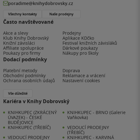
poradime@knihydobrovsky.cz
Všechny kontakty
Naše prodejny
Často navštěvované
Akce a slevy
Prodejny
Klub Knihy Dobrovský
Aplikace KDčko
Knižní závisláci
Festival knižních závisláků
Affiliate spolupráce
Dárkové poukazy
Poukazy pro firmy
Nákupy pro školy
Dodací podmínky
Platební metody
Doprava
Obchodní podmínky
Reklamace a vrácení
Ochrana osobních údajů
Nastavení cookies
Vše důležité
Kariéra v Knihy Dobrovský
KNIHKUPEC (ZKRÁCENÝ
KNIHKUPEC - BRNO (Galerie
ÚVAZEK) - ČESKÉ
Vaňkovka)
BUDĚJOVICE
KNIHKUPEC (TŘEBÍČ)
VEDOUCÍ PRODEJNY
(TŘEBÍČ)
VEDOUCÍ PRODEJNY
KNIHKUPEC - KARVINÁ