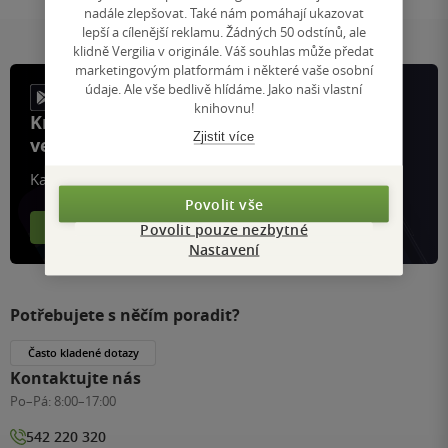
nadále zlepšovat. Také nám pomáhají ukazovat
lepší a cílenější reklamu. Žádných 50 odstínů, ale
klidně Vergilia v originále. Váš souhlas může předat
marketingovým platformám i některé vaše osobní
údaje. Ale vše bedlivě hlídáme. Jako naši vlastní
knihovnu!
Knihy, recenze a klubové výhody
Zjistit více
ve vaší kapse a naší appce KDčko
Každý měsíc společně přečteme tisíce knih
Povolit vše
Více o aplikaci
Více o klubu
Povolit pouze nezbytné
Nastavení
Potřebujete s něčím poradit?
Často kladené dotazy
Kontaktujte nás
Po–Pá:
8:00–17:00
542 220 320