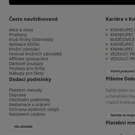
Často navštěvované
Kariéra v K
Akce a slevy
KNIHKUPEC/
Prodejny
KNIHKUPEC 
Klub Knihy Dobrovský
BUDĚJOVIC
Aplikace KDčko
KNIHKUPEC -
Knižní závisláci
KNIHKUPEC 
Festival knižních závisláků
VEDOUCÍ PR
Affiliate spolupráce
VEDOUCÍ PR
Dárkové poukazy
Poukazy pro firmy
Volné pracovní
Nákupy pro školy
Píšeme Dobr
Dodací podmínky
Platební metody
Každý týden nov
Doprava
a čtenářské tri
Obchodní podmínky
i našich knihkup
Reklamace a vrácení
Ochrana osobních údajů
Nastavení cookies
Nechte se inspi
Platební m
Vše důležité