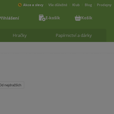
Akce a slevy
Vše důležité
Klub
Blog
Prodejny
E-košík
Košík
Přihlášení
Hračky
Papírnictví a dárky
Od nejdražších