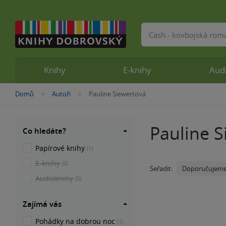
Vyhledávání
Knihy
E-knihy
Aud
Nacházíte
Domů
Autoři
Pauline Siewertová
»
»
se
zde:
Pauline S
Co hledáte?
Papírové knihy
(1)
E-knihy
(0)
Doporučujem
Seřadit:
Audioknihy
(0)
Zajímá vás
Pohádky na dobrou noc
(1)