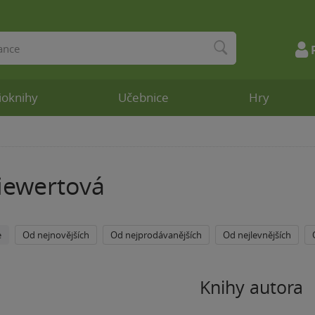
ioknihy
Učebnice
Hry
iewertová
e
Od nejnovějších
Od nejprodávanějších
Od nejlevnějších
Knihy autora