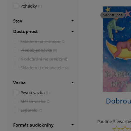
Pohádky
(1)
Nedostupné
Stav
Dostupnost
Skladem na e-shopu
(0)
Předobjednávka
(0)
K odebrání na prodejně
Skladem u dodavatele
(0)
Vazba
Pevná vazba
(1)
Dobrou 
Měkká vazba
(0)
Leporelo
(0)
Pauline Siewerto
Formát audioknihy