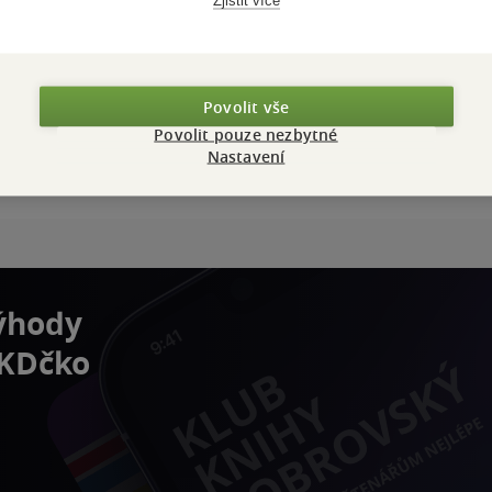
Zjistit více
Povolit vše
Povolit pouze nezbytné
Nastavení
výhody
 KDčko