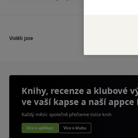
Viděli jste
Knihy, recenze a klubové 
ve vaší kapse a naší appce
Každý měsíc společně přečteme tisíce knih
Více o aplikaci
Více o klubu