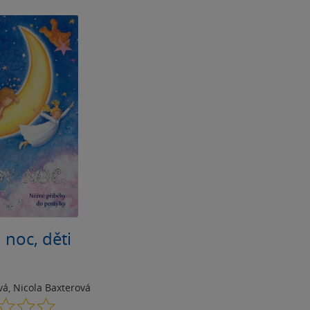
noc, děti
vá
,
Nicola Baxterová
0.0