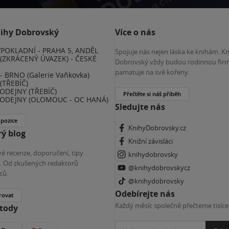
nihy Dobrovský
Více o nás
POKLADNÍ - PRAHA 5, ANDĚL
Spojuje nás nejen láska ke knihám. K
(ZKRÁCENÝ ÚVAZEK) - ČESKÉ
Dobrovský vždy budou rodinnou firm
E
pamatuje na své kořeny.
 BRNO (Galerie Vaňkovka)
(TŘEBÍČ)
ODEJNY (TŘEBÍČ)
Přečtěte si náš příběh
ODEJNY (OLOMOUC - OC HANÁ)
Sledujte nás
 pozice
KnihyDobrovsky.cz
ý blog
Knižní závisláci
é recenze, doporučení, tipy
knihydobrovsky
ky. Od zkušených redaktorů
@knihydobrovskycz
ců.
@knihydobrovsky
Odebírejte nás
rovat
Každý měsíc společně přečteme tisíce
etody