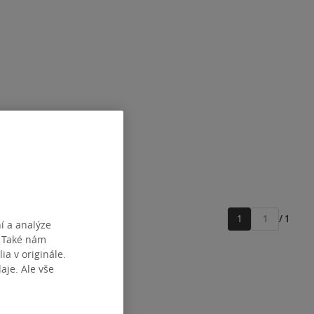
1
/ 1
í a analýze
Přejít
. Také nám
na
stránku
ia v originále.
je. Ale vše