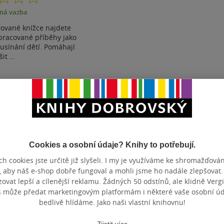
z
ná vazba
5
hvězdiček
trované knížce najdete
pracované příběhy jako
 usínání dětí. Pomáhají
šit ...
ostupné
t do seznamu
Cookies a osobní údaje? Knihy to potřebují.
h cookies jste určitě již slyšeli. I my je využíváme ke shromažďován
Zobrazeno 3 z 3
, aby náš e-shop dobře fungoval a mohli jsme ho nadále zlepšovat
vat lepší a cílenější reklamu. Žádných 50 odstínů, ale klidně Vergil
s může předat marketingovým platformám i některé vaše osobní úda
bedlivě hlídáme. Jako naši vlastní knihovnu!