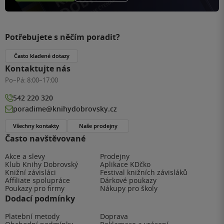
Potřebujete s něčím poradit?
Často kladené dotazy
Kontaktujte nás
Po–Pá:
8:00–17:00
542 220 320
poradime@knihydobrovsky.cz
Všechny kontakty
Naše prodejny
Často navštěvované
Akce a slevy
Prodejny
Klub Knihy Dobrovský
Aplikace KDčko
Knižní závisláci
Festival knižních závisláků
Affiliate spolupráce
Dárkové poukazy
Poukazy pro firmy
Nákupy pro školy
Dodací podmínky
Platební metody
Doprava