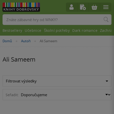
Vyhledávání
Bestsellery
Učebnice
Školní potřeby
Dark romance
Zachra
Nacházíte
Domů
Autoři
Ali Sameem
»
»
se
zde:
Ali Sameem
Filtrovat výsledky
Seřadit: