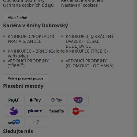
Obchodní podmínky
Reklamace a vrácení
Ochrana osobních údajů
Nastavení cookies
Vše důležité
Kariéra v Knihy Dobrovský
KNIHKUPEC/POKLADNÍ -
KNIHKUPEC (ZKRÁCENÝ
PRAHA 5, ANDĚL
ÚVAZEK) - ČESKÉ
BUDĚJOVICE
KNIHKUPEC - BRNO (Galerie
KNIHKUPEC (TŘEBÍČ)
Vaňkovka)
VEDOUCÍ PRODEJNY
VEDOUCÍ PRODEJNY
(TŘEBÍČ)
(OLOMOUC - OC HANÁ)
Volné pracovní pozice
Platební metody
+ 17
Sledujte nás