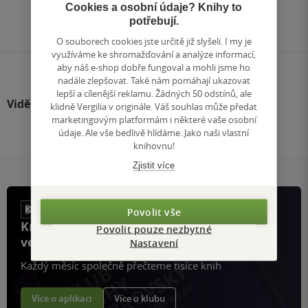
Přejít
Cookies a osobní údaje? Knihy to
na
potřebují.
stránku
O souborech cookies jste určitě již slyšeli. I my je
využíváme ke shromažďování a analýze informací,
aby náš e-shop dobře fungoval a mohli jsme ho
nadále zlepšovat. Také nám pomáhají ukazovat
lepší a cílenější reklamu. Žádných 50 odstínů, ale
Viděli jste
klidně Vergilia v originále. Váš souhlas může předat
marketingovým platformám i některé vaše osobní
údaje. Ale vše bedlivě hlídáme. Jako naši vlastní
knihovnu!
Zjistit více
Povolit vše
Knihy, recenze a klubové výhody
Povolit pouze nezbytné
ve vaší kapse a naší appce KDčko
Nastavení
Každý měsíc společně přečteme tisíce knih
Více o aplikaci
Více o klubu